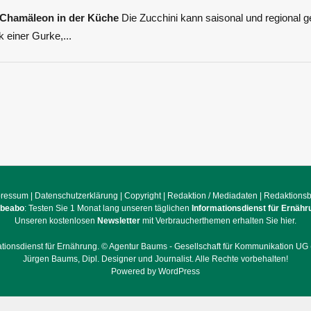
 Chamäleon in der Küche
Die Zucchini kann saisonal und regional 
k einer Gurke,...
pressum
|
Datenschutzerklärung
|
Copyright
|
Redaktion / Mediadaten
|
Redaktions
obeabo
: Testen Sie 1 Monat lang unseren täglichen
Informationsdienst für Ernähr
Unseren kostenlosen
Newsletter
mit Verbraucherthemen erhalten Sie hier.
ationsdienst für Ernährung. ©
Agentur Baums - Gesellschaft für Kommunikation UG 
Jürgen Baums, Dipl. Designer und Journalist.
Alle Rechte vorbehalten!
Powered by WordPress