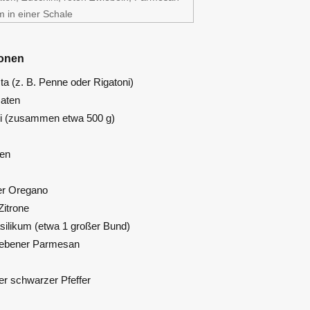
ionen
ta (z. B. Penne oder Rigatoni)
maten
ni (zusammen etwa 500 g)
en
er Oregano
Zitrone
asilikum (etwa 1 großer Bund)
riebener Parmesan
er schwarzer Pfeffer