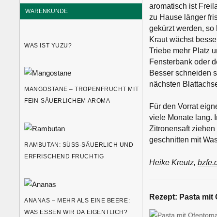
aromatisch ist Freil
WARENKUNDE
zu Hause länger fris
gekürzt werden, so 
Kraut wächst besser
WAS IST YUZU?
Triebe mehr Platz u
Fensterbank oder d
Besser schneiden st
nächsten Blattachs
MANGOSTANE – TROPENFRUCHT MIT
FEIN-SÄUERLICHEM AROMA
Für den Vorrat eign
viele Monate lang. 
Zitronensaft ziehen 
geschnitten mit Was
RAMBUTAN: SÜSS-SÄUERLICH UND E
RFRISCHEND FRUCHTIG
Heike Kreutz,
bzfe.
Rezept:
Pasta mit 
ANANAS – MEHR ALS EINE BEERE:
WAS ESSEN WIR DA EIGENTLICH?