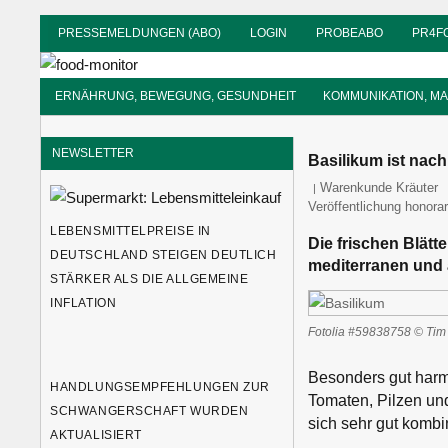
Zum
PRESSEMELDUNGEN (ABO)
LOGIN
PROBEABO
PR4F
Inhalt
food-
springen
monitor
Informationsdienst
ERNÄHRUNG, BEWEGUNG, GESUNDHEIT
KOMMUNIKATION, M
für
Ernährung
NEWSLETTER
Basilikum ist nach
food-monitor
Warenkunde Kräuter
Veröffentlichung honorar
LEBENSMITTELPREISE IN
Die frischen Blätt
DEUTSCHLAND STEIGEN DEUTLICH
mediterranen und 
STÄRKER ALS DIE ALLGEMEINE
INFLATION
Fotolia #59838758 © Tim
Besonders gut harm
HANDLUNGSEMPFEHLUNGEN ZUR
Tomaten, Pilzen un
SCHWANGERSCHAFT WURDEN
sich sehr gut kombi
AKTUALISIERT