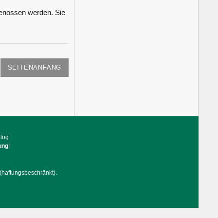
genossen werden. Sie
SEITENANFANG
blog
ung
!
(haftungsbeschränkt).