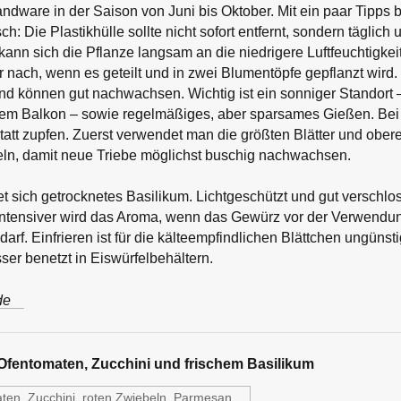
andware in der Saison von Juni bis Oktober. Mit ein paar Tipps b
ch: Die Plastikhülle sollte nicht sofort entfernt, sondern täglic
kann sich die Pflanze langsam an die niedrigere Luftfeuchtigk
 nach, wenn es geteilt und in zwei Blumentöpfe gepflanzt wird
nd können gut nachwachsen. Wichtig ist ein sonniger Standort 
em Balkon – sowie regelmäßiges, aber sparsames Gießen. Bei de
att zupfen. Zuerst verwendet man die größten Blätter und obere
eln, damit neue Triebe möglichst buschig nachwachsen.
et sich getrocknetes Basilikum. Lichtgeschützt und gut verschlos
Intensiver wird das Aroma, wenn das Gewürz vor der Verwendun
darf. Einfrieren ist für die kälteempfindlichen Blättchen ungünst
ser benetzt in Eiswürfelbehältern.
de
Ofentomaten, Zucchini und frischem Basilikum