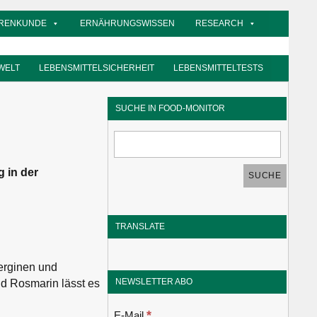
RENKUNDE
ERNÄHRUNGSWISSEN
RESEARCH
WELT
LEBENSMITTELSICHERHEIT
LEBENSMITTELTESTS
SUCHE IN FOOD-MONITOR
g in der
TRANSLATE
erginen und
NEWSLETTER ABO
d Rosmarin lässt es
*
E-Mail