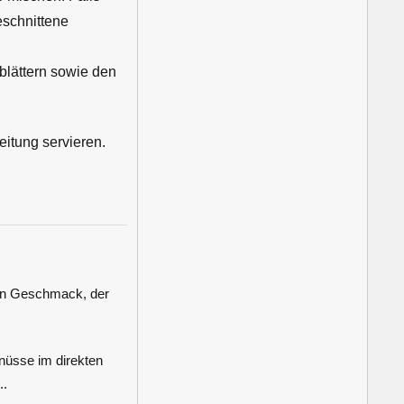
eschnittene
blättern sowie den
itung servieren.
hen Geschmack, der
üsse im direkten
..