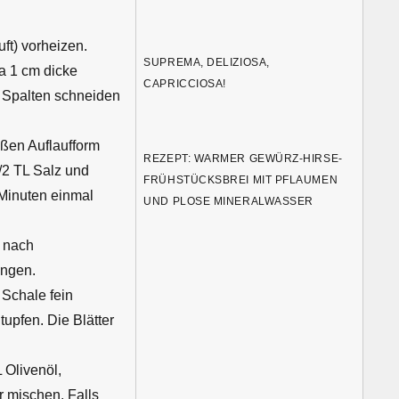
ft) vorheizen.
SUPREMA, DELIZIOSA,
a 1 cm dicke
CAPRICCIOSA!
 Spalten schneiden
oßen Auflaufform
REZEPT: WARMER GEWÜRZ-HIRSE-
/2 TL Salz und
FRÜHSTÜCKSBREI MIT PFLAUMEN
 Minuten einmal
UND PLOSE MINERALWASSER
 nach
angen.
Schale fein
upfen. Die Blätter
Olivenöl,
 mischen. Falls