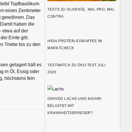
leibt Topfbasilikum
TESTS ZU OLIVENÖL: MAL PRO, MAL
h um einen Zentimeter
CONTRA
eit gewöhnen. Das
. Damit haben die
– etwa auf der
r Ernte gilt:
HIGH-PROTEIN-EISKAFFEE IM
n Triebe bis zu den
MARKTCHECK
sen gelagert hält es
TESTWATCH ZU ÖKO-TEST JULI
g in Öl, Essig oder
2026
ig, höchstens fein
GRAVED LACHS UND KAVIAR:
BELASTET MIT
KRANKHEITSERREGER?