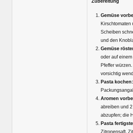
Zubereitung
Gemüse vorber
Kirschtomaten 
Scheiben schne
und den Knobla
Gemüse röste
oder auf einem
Pfeffer würzen.
vorsichtig wen
Pasta kochen:
Packungsangabe
Aromen vorber
abreiben und 2 
abzupfen; die H
Pasta fertigste
Zitronensaft, 