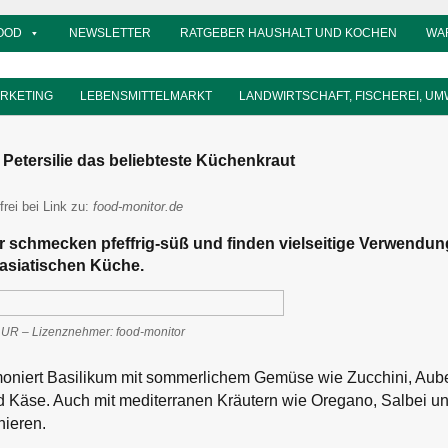
OOD
NEWSLETTER
RATGEBER HAUSHALT UND KOCHEN
WA
ARKETING
LEBENSMITTELMARKT
LANDWIRTSCHAFT, FISCHEREI, UM
 Petersilie das beliebteste Küchenkraut
frei bei Link zu:
food-monitor.de
er schmecken pfeffrig-süß und finden vielseitige Verwendun
asiatischen Küche.
 UR – Lizenznehmer: food-monitor
oniert Basilikum mit sommerlichem Gemüse wie Zucchini, Aub
d Käse. Auch mit mediterranen Kräutern wie Oregano, Salbei un
nieren.