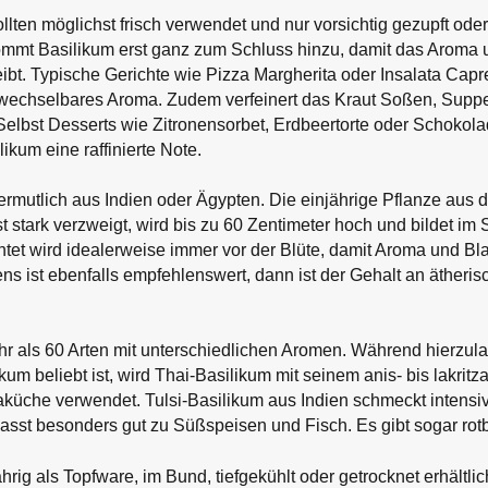
ollten möglichst frisch verwendet und nur vorsichtig gezupft ode
mt Basilikum erst ganz zum Schluss hinzu, damit das Aroma u
leibt. Typische Gerichte wie Pizza Margherita oder Insalata Cap
rwechselbares Aroma. Zudem verfeinert das Kraut Soßen, Suppe
 Selbst Desserts wie Zitronensorbet, Erdbeertorte oder Schoko
kum eine raffinierte Note.
rmutlich aus Indien oder Ägypten. Die einjährige Pflanze aus d
t stark verzweigt, wird bis zu 60 Zentimeter hoch und bildet im
tet wird idealerweise immer vor der Blüte, damit Aroma und Bl
ns ist ebenfalls empfehlenswert, dann ist der Gehalt an ätheri
hr als 60 Arten mit unterschiedlichen Aromen. Während hierzul
um beliebt ist, wird Thai-Basilikum mit seinem anis- bis lakrit
iaküche verwendet. Tulsi-Basilikum aus Indien schmeckt intensiv 
asst besonders gut zu Süßspeisen und Fisch. Es gibt sogar rotbl
hrig als Topfware, im Bund, tiefgekühlt oder getrocknet erhältli