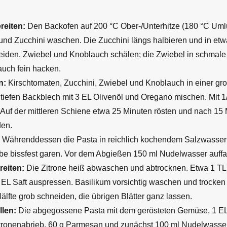
eiten:
Den Backofen auf 200 °C Ober-/Unterhitze (180 °C Umlu
und Zucchini waschen. Die Zucchini längs halbieren und in etw
iden. Zwiebel und Knoblauch schälen; die Zwiebel in schmale
uch fein hacken.
n:
Kirschtomaten, Zucchini, Zwiebel und Knoblauch in einer gr
 tiefen Backblech mit 3 EL Olivenöl und Oregano mischen. Mit 1
 Auf der mittleren Schiene etwa 25 Minuten rösten und nach 15
den.
Währenddessen die Pasta in reichlich kochendem Salzwasser
 bissfest garen. Vor dem Abgießen 150 ml Nudelwasser auff
eiten:
Die Zitrone heiß abwaschen und abtrocknen. Etwa 1 TL 
EL Saft auspressen. Basilikum vorsichtig waschen und trocken t
älfte grob schneiden, die übrigen Blätter ganz lassen.
llen:
Die abgegossene Pasta mit dem gerösteten Gemüse, 1 EL 
Zitronenabrieb, 60 g Parmesan und zunächst 100 ml Nudelwasser