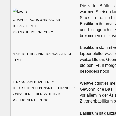
Die zarten Blätter s
warmen Speisen kom
Struktur erhalten b
GRAVED LACHS UND KAVIAR:
Basilikum ihr unve
BELASTET MIT
und Fischgerichte.
KRANKHEITSERREGER?
bekommen mit Basili
Basilikum stammt ve
Lippenblütler wächs
NATÜRLICHES MINERALWASSER IM
weiße Blüten. Geern
TEST
bleiben. Früh morge
besonders hoch.
EINKAUFSVERHALTEN IM
Weltweit gibt es me
DEUTSCHEN LEBENSMITTELHANDEL:
Gewöhnliche Basilik
ZWISCHEN LEBENSSTIL UND
vor allem in der As
PREISORIENTIERUNG
Zitronenbasilikum p
Basilikum ist ganzjä