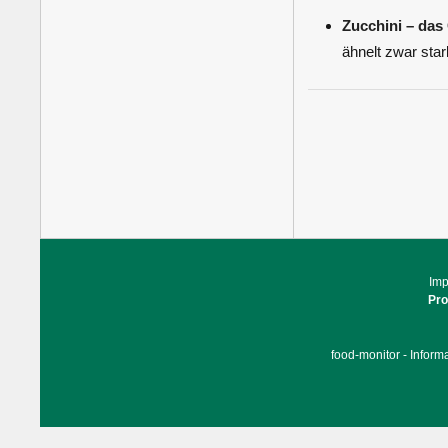
Zucchini – das
ähnelt zwar star
Im
Pr
food-monitor - Inform