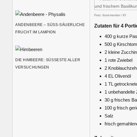
Foto: food-monitor / KI
ANDENBEERE – SÜSS-SÄUERLICHE F
Zutaten für 4 Port
RUCHT IM LAMPION
400 g kurze Pas
500 g Kirschto
2 kleine Zucchi
1 rote Zwiebel
DIE HIMBEERE: SÜSSESTE ALLER V
ERSUCHUNGEN
2 Knoblauchzeh
4 EL Olivenöl
1 TL getrocknet
1 unbehandelte 
30 g frisches B
100 g frisch ge
Salz
frisch gemahlen