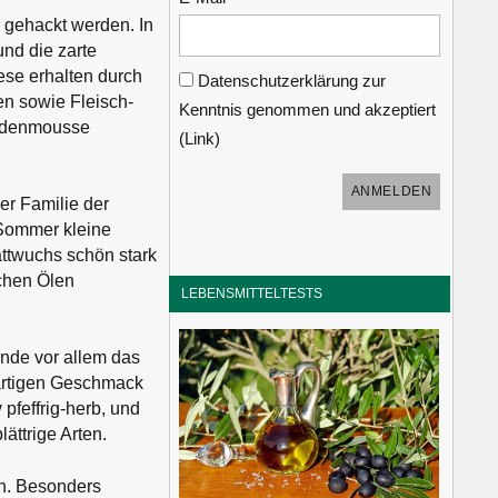
r gehackt werden. In
nd die zarte
rese erhalten durch
Datenschutzerklärung zur
n sowie Fleisch-
Kenntnis genommen und akzeptiert
ladenmousse
(
Link
)
er Familie der
 Sommer kleine
attwuchs schön stark
schen Ölen
LEBENSMITTELTESTS
ande vor allem das
zartigen Geschmack
pfeffrig-herb, und
ättrige Arten.
ch. Besonders