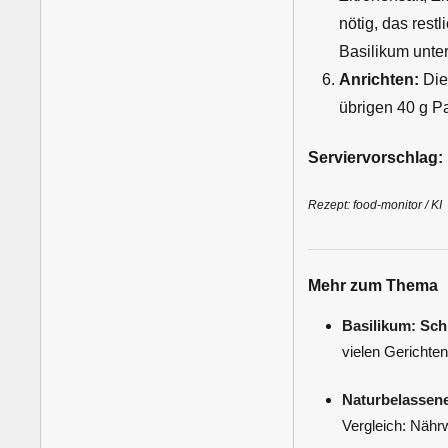
nötig, das res
Basilikum unte
Anrichten:
Die
übrigen 40 g P
Serviervorschlag:
Rezept: food-monitor / KI
Mehr zum Thema
Basilikum: Sch
vielen Gerichten
Naturbelassene
Vergleich: Nähr