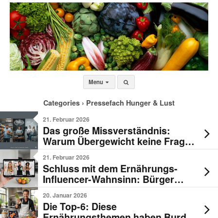
Menu
Categories ›
Pressefach Hunger & Lust
21. Februar 2026
Das große Missverständnis:
Warum Übergewicht keine Frage
der Disziplin sondern der
21. Februar 2026
Individualität ist
Schluss mit dem Ernährungs-
Influencer-Wahnsinn: Bürger
wollen strengere Regeln!
20. Januar 2026
Die Top-6: Diese
Ernährungsthemen haben Burda-