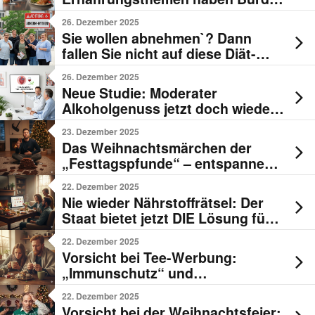
Leser 2025 besonders gefallen
26. Dezember 2025
Sie wollen abnehmen`? Dann
fallen Sie nicht auf diese Diät-
Mythen rein!
26. Dezember 2025
Neue Studie: Moderater
Alkoholgenuss jetzt doch wieder
„herzgesund“
23. Dezember 2025
Das Weihnachtsmärchen der
„Festtagspfunde“ – entspannen
Sie sich und genießen!
22. Dezember 2025
Nie wieder Nährstoffrätsel: Der
Staat bietet jetzt DIE Lösung für
jeden Ernährungstyp
22. Dezember 2025
Vorsicht bei Tee-Werbung:
„Immunschutz“ und
„Durchschlafen“ sind oft leere
22. Dezember 2025
Lockversprechen!
Vorsicht bei der Weihnachtsfeier: