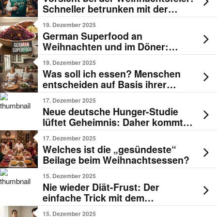
Schneller betrunken mit der
Abnehmspritze?
19. Dezember 2025
German Superfood an
Weihnachten und im Döner:
Rotkraut!
19. Dezember 2025
Was soll ich essen? Menschen
entscheiden auf Basis ihrer
individuellen „Intuition & Ethik“ –
17. Dezember 2025
perfekte Kombi!
Neue deutsche Hunger-Studie
lüftet Geheimnis: Daher kommt
die „Hangry-Laune“!
17. Dezember 2025
Welches ist die „gesündeste“
Beilage beim Weihnachtsessen?
15. Dezember 2025
Nie wieder Diät-Frust: Der
einfache Trick mit dem
Ernährungstagebuch
15. Dezember 2025