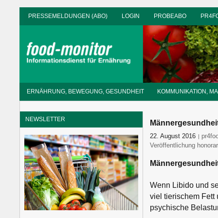
Zum
PRESSEMELDUNGEN (ABO)
LOGIN
PROBEABO
PR4F
Inhalt
springen
Informationsdienst
ERNÄHRUNG, BEWEGUNG, GESUNDHEIT
KOMMUNIKATION, M
für
Ernährung
NEWSLETTER
Männergesundheit 
22. August 2016
Herbe
pr4fo
Veröffentlichung honorar
Männergesundheit 
Wenn Libido und sex
viel tierischem Fett
psychische Belastu