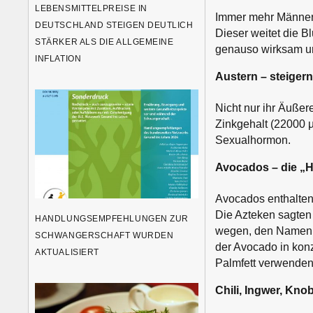
LEBENSMITTELPREISE IN
Immer mehr Männer g
DEUTSCHLAND STEIGEN DEUTLICH
Dieser weitet die B
STÄRKER ALS DIE ALLGEMEINE
genauso wirksam un
INFLATION
Austern – steiger
Nicht nur ihr Äußere
Zinkgehalt (22000 µ
Sexualhormon.
Avocados – die „
Avocados enthalten 
Die Azteken sagten
HANDLUNGSEMPFEHLUNGEN ZUR
wegen, den Namen a
SCHWANGERSCHAFT WURDEN
der Avocado in konz
AKTUALISIERT
Palmfett verwenden
Chili, Ingwer, Kno