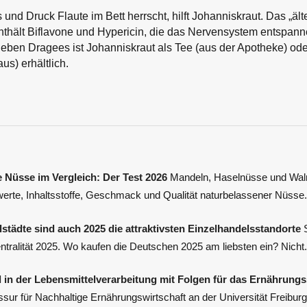
nd Druck Flaute im Bett herrscht, hilft Johanniskraut. Das „älte
thält Biflavone und Hypericin, die das Nervensystem entspanne
ben Dragees ist Johanniskraut als Tee (aus der Apotheke) oder
us) erhältlich.
 Nüsse im Vergleich: Der Test 2026
Mandeln, Haselnüsse und Waln
werte, Inhaltsstoffe, Geschmack und Qualität naturbelassener Nüsse.
lstädte sind auch 2025 die attraktivsten Einzelhandelsstandorte
S
tralität 2025. Wo kaufen die Deutschen 2025 am liebsten ein? Nicht.
 in der Lebensmittelverarbeitung mit Folgen für das Ernährung
sur für Nachhaltige Ernährungswirtschaft an der Universität Freibur