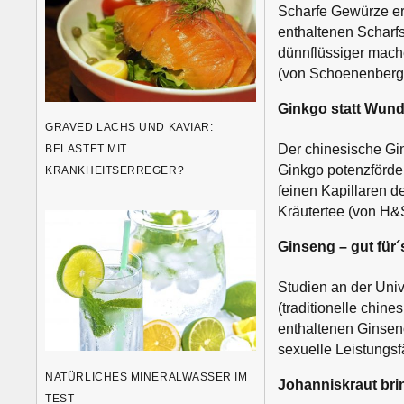
Scharfe Gewürze erh
enthaltenen Scharfst
dünnflüssiger mache
(von Schoenenberger
Ginkgo statt Wund
GRAVED LACHS UND KAVIAR:
Der chinesische Gin
BELASTET MIT
Ginkgo potenzförder
KRANKHEITSERREGER?
feinen Kapillaren d
Kräutertee (von H&S
Ginseng – gut für
Studien an der Uni
(traditionelle chin
enthaltenen Ginsen
sexuelle Leistungsf
NATÜRLICHES MINERALWASSER IM
Johanniskraut brin
TEST