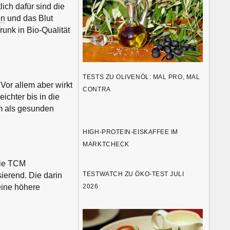
ich dafür sind die
en
und das Blut
unk in Bio-Qualität
TESTS ZU OLIVENÖL: MAL PRO, MAL
Vor allem aber wirkt
CONTRA
ichter bis in die
rm als gesunden
HIGH-PROTEIN-EISKAFFEE IM
MARKTCHECK
die TCM
TESTWATCH ZU ÖKO-TEST JULI
sierend. Die darin
2026
eine höhere