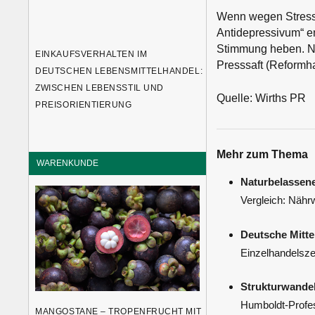
Wenn wegen Stress u
Antidepressivum“ en
Stimmung heben. Ne
EINKAUFSVERHALTEN IM
Presssaft (Reformha
DEUTSCHEN LEBENSMITTELHANDEL:
ZWISCHEN LEBENSSTIL UND
Quelle: Wirths PR
PREISORIENTIERUNG
Mehr zum Thema
WARENKUNDE
Naturbelassene
Vergleich: Nähr
Deutsche Mitte
Einzelhandelszen
Strukturwandel
Humboldt-Profes
MANGOSTANE – TROPENFRUCHT MIT