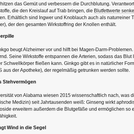
itzen das Gemüt und verbessern die Durchblutung. Verantwortl
offe, die den Kreislauf auf Trab bringen, die
Blutfettwerte senk
n. Erhältlich sind Ingwer und Knoblauch auch als naturreiner Tr
), der den gesamten Wirkstoffring der Knollen enthält.
erpille
kgo beugt Alzheimer vor und hilft bei Magen-Darm-Problemen. 
nd. Seine Wirkstoffe entspannen die Arterien, sodass das Blut le
er Schwellkörper fließen kann. Ginkgo gibt es in natürlicher Fo
 aus der Apotheke), der regelmäßig getrunken werden sollte.
´s Stehvermögen
versität von Alabama wiesen 2015 wissenschaftlich nach, was 
esische Medizin) seit Jahrtausenden weiß: Ginseng wirkt aphrodi
oside erweitern außerdem die Blutgefäße und ermöglichen so 
ähigkeit.
gt Wind in die Segel