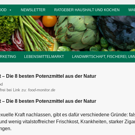
OOD
NEWSLETTER
RATGEBER HAUSHALT UND KOCHEN
WA
ARKETING
LEBENSMITTELMARKT
LANDWIRTSCHAFT, FISCHEREI, UM
– Die 8 besten Potenzmittel aus der Natur
rt Wirths
od
frei bei Link zu:
food-monitor.de
– Die 8 besten Potenzmittel aus der Natur
uelle Kraft nachlassen, gibt es dafür verschiedene Gründe: fa
 und wenig vitalstoffreicher Frischkost, Krankheiten, starker Zi
ngen.