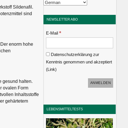
toff Sildenafil.
otenzmittel sind
NEWSLETTER ABO
*
E-Mail
d. Der enorm hohe
lichen
Datenschutzerklärung zur
Kenntnis genommen und akzeptiert
(
Link
)
ße gesund halten.
er ovalen Form
ollen Inhaltsstoffe
der gehärtetem
LEBENSMITTELTESTS