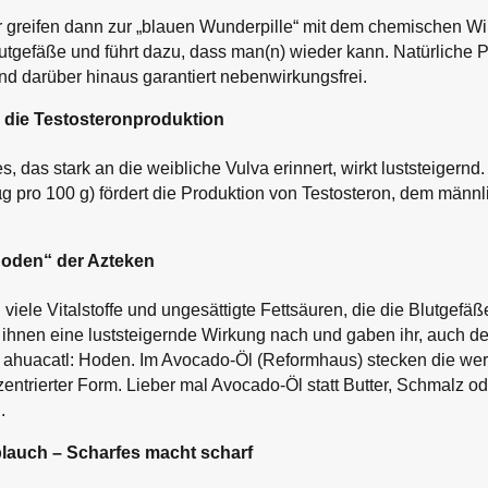
reifen dann zur „blauen Wunderpille“ mit dem chemischen Wirks
lutgefäße und führt dazu, dass man(n) wieder kann. Natürliche P
d darüber hinaus garantiert nebenwirkungsfrei.
n die Testosteronproduktion
s, das stark an die weibliche Vulva erinnert, wirkt luststeigern
g pro 100 g) fördert die Produktion von Testosteron, dem männ
Hoden“ der Azteken
viele Vitalstoffe und ungesättigte Fettsäuren, die die Blutgefä
 ihnen eine luststeigernde Wirkung nach und gaben ihr, auch d
huacatl: Hoden. Im Avocado-Öl (Reformhaus) stecken die wertv
entrierter Form. Lieber mal Avocado-Öl statt Butter, Schmalz o
.
blauch – Scharfes macht scharf