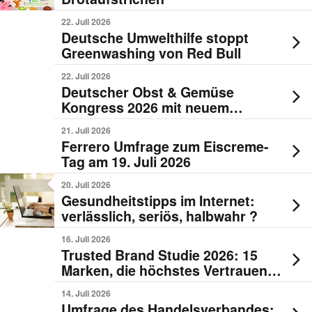
22. Juli 2026
Deutsche Umwelthilfe stoppt
Greenwashing von Red Bull
22. Juli 2026
Deutscher Obst & Gemüse
Kongress 2026 mit neuem
Konzept
21. Juli 2026
Ferrero Umfrage zum Eiscreme-
Tag am 19. Juli 2026
20. Juli 2026
Gesundheitstipps im Internet:
verlässlich, seriös, halbwahr ?
16. Juli 2026
Trusted Brand Studie 2026: 15
Marken, die höchstes Vertrauen
genießen
14. Juli 2026
Umfrage des Handelsverbandes: