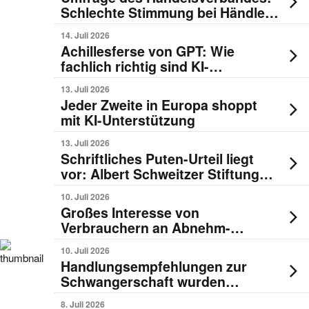
Schlechte Stimmung bei Händlern
und Verbrauchern
14. Juli 2026
Achillesferse von GPT: Wie
fachlich richtig sind KI-
Antworten?
13. Juli 2026
Jeder Zweite in Europa shoppt
mit KI-Unterstützung
13. Juli 2026
Schriftliches Puten-Urteil liegt
vor: Albert Schweitzer Stiftung
fordert jetzt bundesweite
10. Juli 2026
Verordnung
Großes Interesse von
Verbrauchern an Abnehm-
Tablette
10. Juli 2026
Handlungsempfehlungen zur
Schwangerschaft wurden
aktualisiert
8. Juli 2026