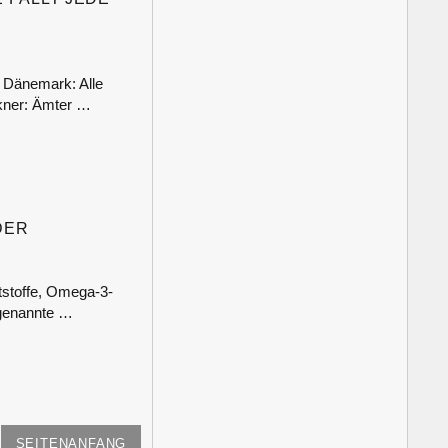
 Dänemark: Alle
ckner: Ämter …
DER
tstoffe, Omega-3-
ogenannte …
SEITENANFANG