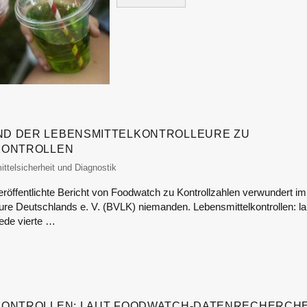
D DER LEBENSMITTELKONTROLLEURE ZU
KONTROLLEN
itor
ttelsicherheit und Diagnostik
röffentlichte Bericht von Foodwatch zu Kontrollzahlen verwundert 
eure Deutschlands e. V. (BVLK) niemanden. Lebensmittelkontrollen: la
jede vierte …
KONTROLLEN: LAUT FOODWATCH-DATENRECHERCHE