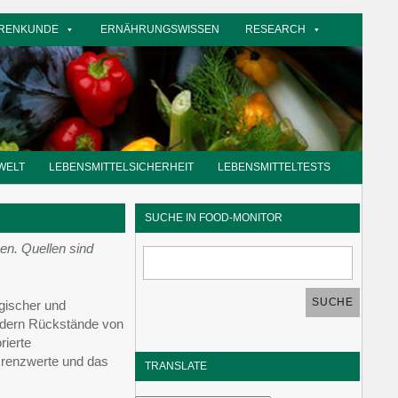
RENKUNDE
ERNÄHRUNGSWISSEN
RESEARCH
food-
monit
WELT
LEBENSMITTELSICHERHEIT
LEBENSMITTELTESTS
SUCHE IN FOOD-MONITOR
en. Quellen sind
gischer und
rdern Rückstände von
rierte
Grenzwerte und das
TRANSLATE