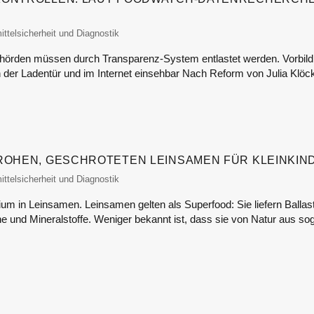
itor
ttelsicherheit und Diagnostik
ehörden müssen durch Transparenz-System entlastet werden. Vorbild
n der Ladentür und im Internet einsehbar Nach Reform von Julia Klö
ROHEN, GESCHROTETEN LEINSAMEN FÜR KLEINKIN
itor
ttelsicherheit und Diagnostik
m in Leinsamen. Leinsamen gelten als Superfood: Sie liefern Ballas
ne und Mineralstoffe. Weniger bekannt ist, dass sie von Natur aus s