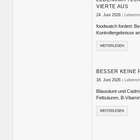
VIERTE AUS
24. Juni 2026
food-mon
Lebensmi
foodwatch fordert: B
Kontrollergebnisse a
WEITERLESEN
BESSER KEINE 
18. Juni 2026
food-mon
Lebensmi
Blausäure und Cadmiu
Fettsäuren, B-Vitami
WEITERLESEN