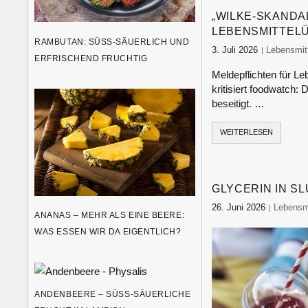
„WILKE-SKANDA
LEBENSMITTE
RAMBUTAN: SÜSS-SÄUERLICH UND E
3. Juli 2026
food-monit
Lebensmitt
RFRISCHEND FRUCHTIG
Meldepflichten für L
kritisiert foodwatch:
beseitigt. …
WEITERLESEN
GLYCERIN IN S
26. Juni 2026
food-mon
Lebensmi
ANANAS – MEHR ALS EINE BEERE:
WAS ESSEN WIR DA EIGENTLICH?
ANDENBEERE – SÜSS-SÄUERLICHE F