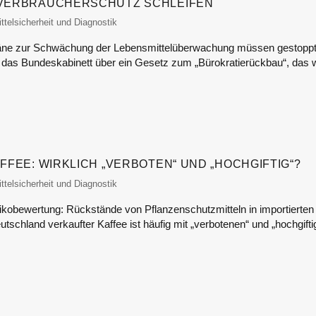
L VERBRAUCHERSCHUTZ SCHLEIFEN
itor
telsicherheit und Diagnostik
Pläne zur Schwächung der Lebensmittelüberwachung müssen gestopp
 das Bundeskabinett über ein Gesetz zum „Bürokratierückbau“, das 
AFFEE: WIRKLICH „VERBOTEN“ UND „HOCHGIFTIG“?
itor
telsicherheit und Diagnostik
isikobewertung: Rückstände von Pflanzenschutzmitteln in importierten
utschland verkaufter Kaffee ist häufig mit „verbotenen“ und „hochgifti