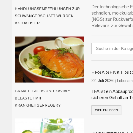
Der technologische Fo
HANDLUNGSEMPFEHLUNGEN ZUR
schnellen, molekula
SCHWANGERSCHAFT WURDEN
(NGS) zur Rückverfol
AKTUALISIERT
Relevanz zur Gewährl
EFSA SENKT SI
22. Juli 2026
food-mon
Lebensmit
TFA ist ein Abbauprod
GRAVED LACHS UND KAVIAR:
sicheren Gehalt an T
BELASTET MIT
KRANKHEITSERREGER?
WEITERLESEN