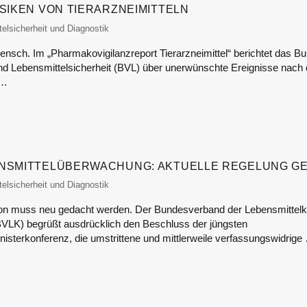
ISIKEN VON TIERARZNEIMITTELN
or
elsicherheit und Diagnostik
ensch. Im „Pharmakovigilanzreport Tierarzneimittel“ berichtet das B
nd Lebensmittelsicherheit (BVL) über unerwünschte Ereignisse nac
 …
ENSMITTELÜBERWACHUNG: AKTUELLE REGELUNG G
or
elsicherheit und Diagnostik
on muss neu gedacht werden. Der Bundesverband der Lebensmittelko
BVLK) begrüßt ausdrücklich den Beschluss der jüngsten
isterkonferenz, die umstrittene und mittlerweile verfassungswidrige