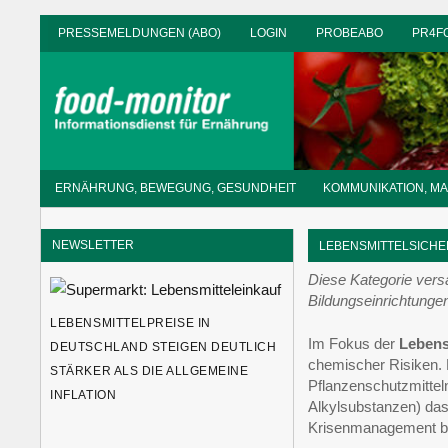
Zum
PRESSEMELDUNGEN (ABO)
LOGIN
PROBEABO
PR4F
Inhalt
springen
Informationsdienst
ERNÄHRUNG, BEWEGUNG, GESUNDHEIT
KOMMUNIKATION, M
für
Ernährung
NEWSLETTER
LEBENSMITTELSICHE
Diese Kategorie vers
Bildungseinrichtunge
LEBENSMITTELPREISE IN
Im Fokus der
Lebens
DEUTSCHLAND STEIGEN DEUTLICH
chemischer Risiken.
STÄRKER ALS DIE ALLGEMEINE
Pflanzenschutzmittel
INFLATION
Alkylsubstanzen) das
Krisenmanagement bei