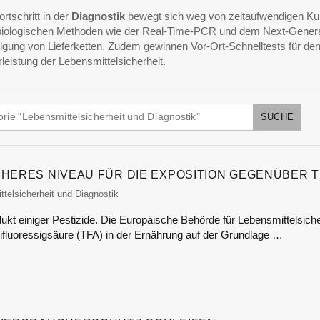
rtschritt in der
Diagnostik
bewegt sich weg von zeitaufwendigen Kul
rbiologischen Methoden wie der Real-Time-PCR und dem Next-Gener
gung von Lieferketten. Zudem gewinnen Vor-Ort-Schnelltests für d
eistung der Lebensmittelsicherheit.
CHERES NIVEAU FÜR DIE EXPOSITION GEGENÜBER T
itor
telsicherheit und Diagnostik
ukt einiger Pestizide. Die Europäische Behörde für Lebensmittelsich
rifluoressigsäure (TFA) in der Ernährung auf der Grundlage …