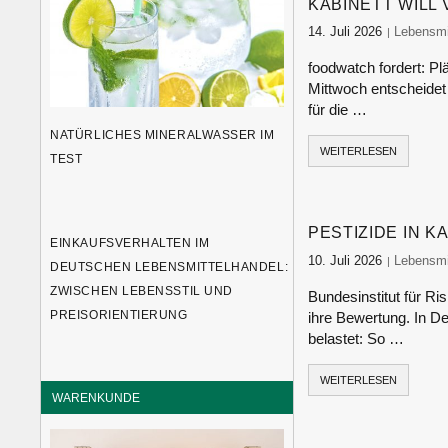
KABINETT WIL
14. Juli 2026
food-mon
Lebensmit
foodwatch fordert: 
Mittwoch entscheidet
für die …
NATÜRLICHES MINERALWASSER IM
WEITERLESEN
TEST
PESTIZIDE IN K
EINKAUFSVERHALTEN IM
10. Juli 2026
food-mon
Lebensmit
DEUTSCHEN LEBENSMITTELHANDEL:
ZWISCHEN LEBENSSTIL UND
Bundesinstitut für R
PREISORIENTIERUNG
ihre Bewertung. In De
belastet: So …
WEITERLESEN
WARENKUNDE