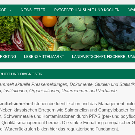
OOD
NEWSLETTER
RATGEBER HAUSHALT UND KOCHEN
WA
ARKETING
LEBENSMITTELMARKT
LANDWIRTSCHAFT, FISCHEREI, UM
RHEIT UND DIAGNOSTIK
ammelt aktuelle Pressemeldungen, Dokumente, Studien und Statistik
n, Institutionen, Organisationen, Unternehmen und Verbände.
mittelsicherheit
stehen die Identifikation und das Management biolo
 Neben klassischen Erregern wie Salmonellen und Campylobacter fo
n, Schwermetalle und Kontaminationen durch PFAS (per- und polyfluo
 Qualitätsmanagement heraus. Die strikte Einhaltung europäischer 
 Warenrückrufen bilden hier das regulatorische Fundament.