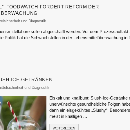
L“: FOODWATCH FORDERT REFORM DER
LÜBERWACHUNG
or
elsicherheit und Diagnostik
ebensmittellabore sollen abgeschafft werden. Vor dem Prozessauftakt
 Die Politik hat die Schwachstellen in der Lebensmittelüberwachung in
LUSH-ICE-GETRÄNKEN
itor
ttelsicherheit und Diagnostik
Eiskalt und knallbunt: Slush-Ice-Getränke
unerwünschte gesundheitliche Folgen ha
dann ein eisgekühltes „Slushy“: Besonders
meist in knalligen …
WEITERLESEN