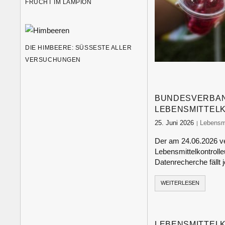
RUCHT IM LAMPION
DIE HIMBEERE: SÜSSESTE ALLER V
ERSUCHUNGEN
BUNDESVERBAN
LEBENSMITTEL
25. Juni 2026
food-mon
Lebensmi
Der am 24.06.2026 ve
Lebensmittelkontroll
Datenrecherche fällt 
WEITERLESEN
LEBENSMITTEL