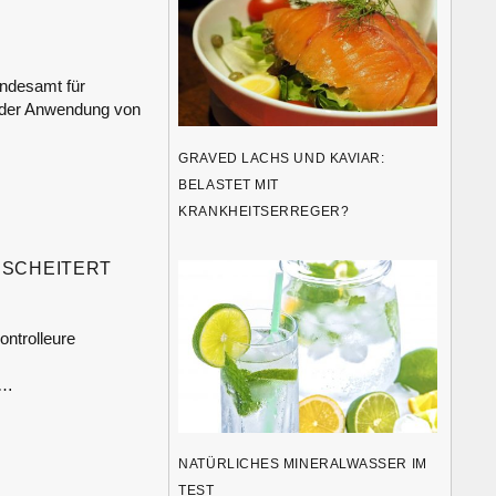
undesamt für
h der Anwendung von
GRAVED LACHS UND KAVIAR:
BELASTET MIT
KRANKHEITSERREGER?
ESCHEITERT
ntrolleure
 …
NATÜRLICHES MINERALWASSER IM
TEST