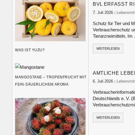
BVL ERFASST R
7. Juli 2026
food-monit
Lebensmitt
Schutz für Tier und M
Verbraucherschutz u
Tierarzneimitteln. Im
WEITERLESEN
WAS IST YUZU?
AMTLICHE LEB
MANGOSTANE – TROPENFRUCHT MIT
6. Juli 2026
food-monit
Lebensmitt
FEIN-SÄUERLICHEM AROMA
Verbraucherinformati
Deutschlands e. V. (
Verbraucherschutzmin
WEITERLESEN