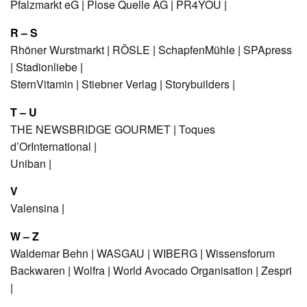
Pfalzmarkt eG
|
Plose Quelle AG
|
PR4YOU
|
R – S
Rhöner Wurstmarkt
|
RÖSLE
|
SchapfenMühle
|
SPApress
|
Stadionliebe
|
SternVitamin
|
Stiebner Verlag
|
Storybuilders
|
T – U
THE NEWSBRIDGE GOURMET
|
Toques
d’OrInternational
|
Uniban
|
V
Valensina
|
W – Z
Waldemar Behn
|
WASGAU
|
WIBERG
|
Wissensforum
Backwaren
|
Wolfra
|
World Avocado Organisation
|
Zespri
|