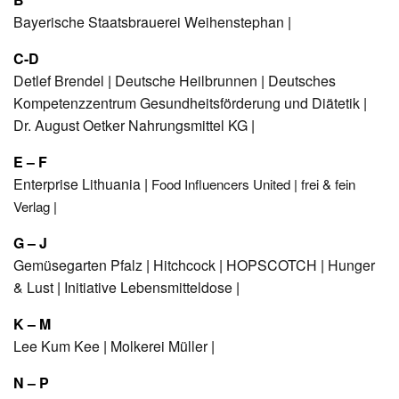
Bayerische Staatsbrauerei Weihenstephan
|
C-D
Detlef Brendel
|
Deutsche Heilbrunnen
|
Deutsches
Kompetenzzentrum Gesundheitsförderung und Diätetik
|
Dr. August Oetker Nahrungsmittel KG
|
E – F
Enterprise Lithuania
|
Food Influencers United
|
frei & fein
Verlag
|
G – J
Gemüsegarten Pfalz
|
Hitchcock
|
HOPSCOTCH
|
Hunger
& Lust
|
Initiative Lebensmitteldose
|
K – M
Lee Kum Kee
|
Molkerei Müller
|
N – P