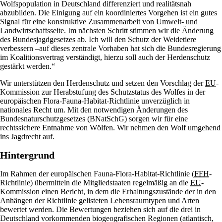
Wolfspopulation in Deutschland differenziert und realitätsnah
abzubilden. Die Einigung auf ein koordiniertes Vorgehen ist ein gutes
Signal für eine konstruktive Zusammenarbeit von Umwelt- und
Landwirtschaftsseite. Im nächsten Schritt stimmen wir die Änderung
des Bundesjagdgesetzes ab. Ich will den Schutz der Weidetiere
verbessern –auf dieses zentrale Vorhaben hat sich die Bundesregierung
im Koalitionsvertrag verständigt, hierzu soll auch der Herdenschutz
gestärkt werden.“
Wir unterstützen den Herdenschutz und setzen den Vorschlag der
EU
-
Kommission zur Herabstufung des Schutzstatus des Wolfes in der
europäischen Flora-Fauna-Habitat-Richtlinie unverzüglich in
nationales Recht um. Mit den notwendigen Änderungen des
Bundesnaturschutzgesetzes (BNatSchG) sorgen wir für eine
rechtssichere Entnahme von Wölfen. Wir nehmen den Wolf umgehend
ins Jagdrecht auf.
Hintergrund
Im Rahmen der europäischen Fauna-Flora-Habitat-Richtlinie (
FFH
-
Richtlinie) übermitteln die Mitgliedstaaten regelmäßig an die
EU
-
Kommission einen Bericht, in dem die Erhaltungszustände der in den
Anhängen der Richtlinie gelisteten Lebensraumtypen und Arten
bewertet werden. Die Bewertungen beziehen sich auf die drei in
Deutschland vorkommenden biogeografischen Regionen (atlantisch,