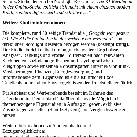
Schulz, Studienleiterin bei Nordlight Research.
„Die KI-Revolution
in der Online-Suche vollzieht sich nicht mit einem einzigen großen
Knall, sondern differenziert und schrittweise.“
Weitere Studieninformationen
Die komplette, rund 80-seitige Trendstudie
„Googeln war gestern
(?): Wie KI die Online-Suche der Verbraucher verändert“
kann
direkt über Nordlight Research bezogen werden (kostenpflichtig).
Der Studienbericht enthält umfangreiche weitere Ergebnisse,
Analysen, Rankings und Profile – differenziert nach relevanten
Suchmedien, soziodemografischen und psychografischen
Zielgruppen sowie einzelnen Konsumsparten (Internet/Mobilfunk,
Versicherungen, Finanzen, Energieversorgung) und
Informationsfeldern. Ergänzend ist ein ausführlicher Excel-
Tabellenband mit allen Einzelergebnissen der Trendstudie erhältlich.
Für Anbieter und Werbetreibende besteht im Rahmen des
„Trendmonitor Deutschland“ darüber hinaus die Möglichkeit,
themenbezogene Eigenstudien in Auftrag zu geben, exklusive
Zusatzfragen zu stellen (Shuttle-System) und Vergleichswerte zu
nutzen.
Weitere Informationen zu Studieninhalten und
Bezugsmöglichkeiten:
www.nordlight-research.com
–
www.trendmonitor-