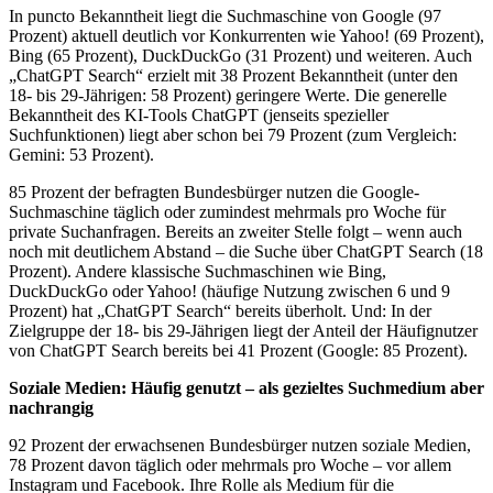
In puncto Bekanntheit liegt die Suchmaschine von Google (97
Prozent) aktuell deutlich vor Konkurrenten wie Yahoo! (69 Prozent),
Bing (65 Prozent), DuckDuckGo (31 Prozent) und weiteren. Auch
„ChatGPT Search“ erzielt mit 38 Prozent Bekanntheit (unter den
18- bis 29-Jährigen: 58 Prozent) geringere Werte. Die generelle
Bekanntheit des KI-Tools ChatGPT (jenseits spezieller
Suchfunktionen) liegt aber schon bei 79 Prozent (zum Vergleich:
Gemini: 53 Prozent).
85 Prozent der befragten Bundesbürger nutzen die Google-
Suchmaschine täglich oder zumindest mehrmals pro Woche für
private Suchanfragen. Bereits an zweiter Stelle folgt – wenn auch
noch mit deutlichem Abstand – die Suche über ChatGPT Search (18
Prozent). Andere klassische Suchmaschinen wie Bing,
DuckDuckGo oder Yahoo! (häufige Nutzung zwischen 6 und 9
Prozent) hat „ChatGPT Search“ bereits überholt. Und: In der
Zielgruppe der 18- bis 29-Jährigen liegt der Anteil der Häufignutzer
von ChatGPT Search bereits bei 41 Prozent (Google: 85 Prozent).
Soziale Medien: Häufig genutzt – als gezieltes Suchmedium aber
nachrangig
92 Prozent der erwachsenen Bundesbürger nutzen soziale Medien,
78 Prozent davon täglich oder mehrmals pro Woche – vor allem
Instagram und Facebook. Ihre Rolle als Medium für die