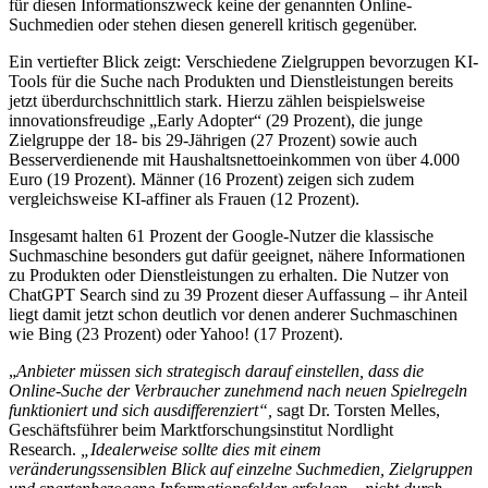
für diesen Informationszweck keine der genannten Online-
Suchmedien oder stehen diesen generell kritisch gegenüber.
Ein vertiefter Blick zeigt: Verschiedene Zielgruppen bevorzugen KI-
Tools für die Suche nach Produkten und Dienstleistungen bereits
jetzt überdurchschnittlich stark. Hierzu zählen beispielsweise
innovationsfreudige „Early Adopter“ (29 Prozent), die junge
Zielgruppe der 18- bis 29-Jährigen (27 Prozent) sowie auch
Besserverdienende mit Haushaltsnettoeinkommen von über 4.000
Euro (19 Prozent). Männer (16 Prozent) zeigen sich zudem
vergleichsweise KI-affiner als Frauen (12 Prozent).
Insgesamt halten 61 Prozent der Google-Nutzer die klassische
Suchmaschine besonders gut dafür geeignet, nähere Informationen
zu Produkten oder Dienstleistungen zu erhalten. Die Nutzer von
ChatGPT Search sind zu 39 Prozent dieser Auffassung – ihr Anteil
liegt damit jetzt schon deutlich vor denen anderer Suchmaschinen
wie Bing (23 Prozent) oder Yahoo! (17 Prozent).
„
Anbieter müssen sich strategisch darauf einstellen, dass die
Online-Suche der Verbraucher zunehmend nach neuen Spielregeln
funktioniert und sich ausdifferenziert“,
sagt Dr. Torsten Melles,
Geschäftsführer beim Marktforschungsinstitut Nordlight
Research.
„Idealerweise sollte dies mit einem
veränderungssensiblen Blick auf einzelne Suchmedien, Zielgruppen