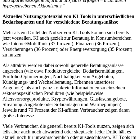
und spartenbezogene Informationsfelder erfolgen – nicht durch
hype-getriebenen Aktionismus.“
Aktuelles Nutzungspotenzial von KI-Tools in unterschiedlichen
Bedarfssparten und für verschiedene Beratungsanlässe
Mehr als ein Drittel der Nutzer von KI-Tools können sich bereits
jetzt vorstellen, KI auch gezielt zur Beratung in Konsumbereichen
wie Internet/Mobilfunk (37 Prozent), Finanzen (36 Prozent),
Versicherungen (36 Prozent) oder Energieversorgung (35 Prozent)
zu nutzen.
Als attraktiv werden dabei sowohl generelle Beratungsanlässe
angesehen (wie etwa Produktvergleiche, Bedarfsermittlungen,
Portfolio-Optimierungen, Nachhaltigkeit von Angeboten,
Kündigungs- und Wechselberatung, Erkennen unseriöser
Angebote), als auch ganz konkrete Informationen zu einzelnen
sektorenspezifischen Produkten (wie beispielsweise
Altersvorsorgeprodukte, Kryptowährungen, Glasfaserangebote,
Streaming-Angebote oder Solaranlagen und Wärmepumpen).
Jeweils rund 70 Prozent der KI-affinen Verbraucher zeigen daran
großes Interesse.
Viele Verbraucher, die generell bereits KI-Tools nutzen, zeigen sich
teils aber auch noch abwartend oder skeptisch: Jeder Dritte hält es
aktuell noch für unwahrscheinlich oder ausgeschlossen, KI-Tools im