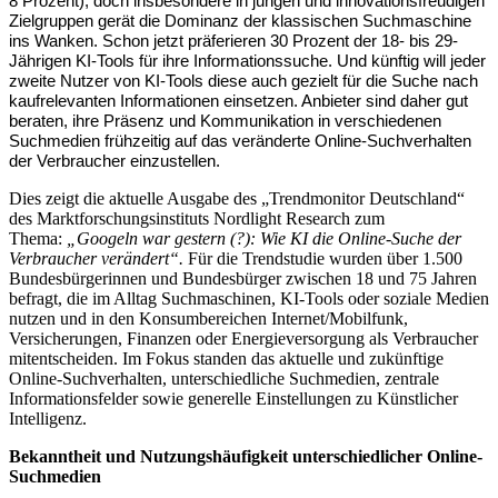
8 Prozent), doch insbesondere in jungen und innovationsfreudigen
Zielgruppen gerät die Dominanz der klassischen Suchmaschine
ins Wanken. Schon jetzt präferieren 30 Prozent der 18- bis 29-
Jährigen KI-Tools für ihre Informationssuche. Und künftig will jeder
zweite Nutzer von KI-Tools diese auch gezielt für die Suche nach
kaufrelevanten Informationen einsetzen. Anbieter sind daher gut
beraten, ihre Präsenz und Kommunikation in verschiedenen
Suchmedien frühzeitig auf das veränderte Online-Suchverhalten
der Verbraucher einzustellen.
Dies zeigt die aktuelle Ausgabe des „Trendmonitor Deutschland“
des Marktforschungsinstituts Nordlight Research zum
Thema:
„Googeln war gestern (?): Wie KI die Online-Suche der
Verbraucher verändert“.
Für die Trendstudie wurden über 1.500
Bundesbürgerinnen und Bundesbürger zwischen 18 und 75 Jahren
befragt, die im Alltag Suchmaschinen, KI-Tools oder soziale Medien
nutzen und in den Konsumbereichen Internet/Mobilfunk,
Versicherungen, Finanzen oder Energieversorgung als Verbraucher
mitentscheiden. Im Fokus standen das aktuelle und zukünftige
Online-Suchverhalten, unterschiedliche Suchmedien, zentrale
Informationsfelder sowie generelle Einstellungen zu Künstlicher
Intelligenz.
Bekanntheit und Nutzungshäufigkeit unterschiedlicher Online-
Suchmedien