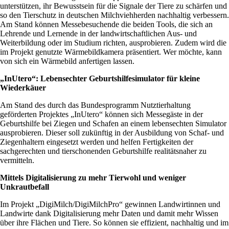
unterstützen, ihr Bewusstsein für die Signale der Tiere zu schärfen und
so den Tierschutz in deutschen Milchviehherden nachhaltig verbessern.
Am Stand können Messebesuchende die beiden Tools, die sich an
Lehrende und Lernende in der landwirtschaftlichen Aus- und
Weiterbildung oder im Studium richten, ausprobieren. Zudem wird die
im Projekt genutzte Wärmebildkamera präsentiert. Wer möchte, kann
von sich ein Wärmebild anfertigen lassen.
„InUtero“: Lebensechter Geburtshilfesimulator für kleine
Wiederkäuer
Am Stand des durch das Bundesprogramm Nutztierhaltung
geförderten Projektes „InUtero“ können sich Messegäste in der
Geburtshilfe bei Ziegen und Schafen an einem lebensechten Simulator
ausprobieren. Dieser soll zukünftig in der Ausbildung von Schaf- und
Ziegenhaltern eingesetzt werden und helfen Fertigkeiten der
sachgerechten und tierschonenden Geburtshilfe realitätsnaher zu
vermitteln.
Mittels Digitalisierung zu mehr Tierwohl und weniger
Unkrautbefall
Im Projekt „DigiMilch/DigiMilchPro“ gewinnen Landwirtinnen und
Landwirte dank Digitalisierung mehr Daten und damit mehr Wissen
über ihre Flächen und Tiere. So können sie effizient, nachhaltig und im