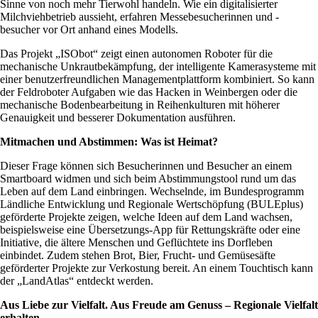
Sinne von noch mehr Tierwohl handeln. Wie ein digitalisierter
Milchviehbetrieb aussieht, erfahren Messebesucherinnen und -
besucher vor Ort anhand eines Modells.
Das Projekt „ISObot“ zeigt einen autonomen Roboter für die
mechanische Unkrautbekämpfung, der intelligente Kamerasysteme mit
einer benutzerfreundlichen Managementplattform kombiniert. So kann
der Feldroboter Aufgaben wie das Hacken in Weinbergen oder die
mechanische Bodenbearbeitung in Reihenkulturen mit höherer
Genauigkeit und besserer Dokumentation ausführen.
Mitmachen und Abstimmen: Was ist Heimat?
Dieser Frage können sich Besucherinnen und Besucher an einem
Smartboard widmen und sich beim Abstimmungstool rund um das
Leben auf dem Land einbringen. Wechselnde, im Bundesprogramm
Ländliche Entwicklung und Regionale Wertschöpfung (BULEplus)
geförderte Projekte zeigen, welche Ideen auf dem Land wachsen,
beispielsweise eine Übersetzungs-App für Rettungskräfte oder eine
Initiative, die ältere Menschen und Geflüchtete ins Dorfleben
einbindet. Zudem stehen Brot, Bier, Frucht- und Gemüsesäfte
geförderter Projekte zur Verkostung bereit. An einem Touchtisch kann
der „LandAtlas“ entdeckt werden.
Aus Liebe zur Vielfalt. Aus Freude am Genuss – Regionale Vielfalt
erhalten