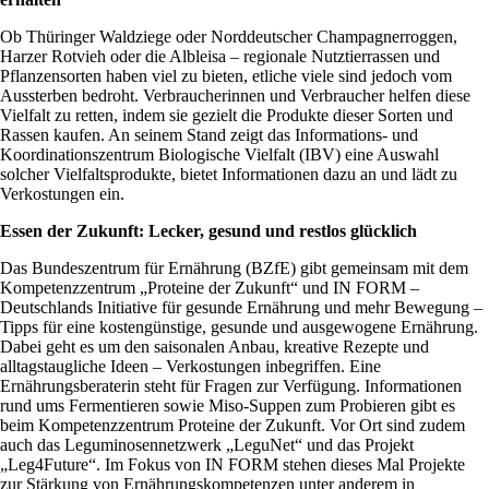
Ob Thüringer Waldziege oder Norddeutscher Champagnerroggen,
Harzer Rotvieh oder die Albleisa – regionale Nutztierrassen und
Pflanzensorten haben viel zu bieten, etliche viele sind jedoch vom
Aussterben bedroht. Verbraucherinnen und Verbraucher helfen diese
Vielfalt zu retten, indem sie gezielt die Produkte dieser Sorten und
Rassen kaufen. An seinem Stand zeigt das Informations- und
Koordinationszentrum Biologische Vielfalt (IBV) eine Auswahl
solcher Vielfaltsprodukte, bietet Informationen dazu an und lädt zu
Verkostungen ein.
Essen der Zukunft: Lecker, gesund und restlos glücklich
Das Bundeszentrum für Ernährung (BZfE) gibt gemeinsam mit dem
Kompetenzzentrum „Proteine der Zukunft“ und IN FORM –
Deutschlands Initiative für gesunde Ernährung und mehr Bewegung –
Tipps für eine kostengünstige, gesunde und ausgewogene Ernährung.
Dabei geht es um den saisonalen Anbau, kreative Rezepte und
alltagstaugliche Ideen – Verkostungen inbegriffen. Eine
Ernährungsberaterin steht für Fragen zur Verfügung. Informationen
rund ums Fermentieren sowie Miso-Suppen zum Probieren gibt es
beim Kompetenzzentrum Proteine der Zukunft. Vor Ort sind zudem
auch das Leguminosennetzwerk „LeguNet“ und das Projekt
„Leg4Future“. Im Fokus von IN FORM stehen dieses Mal Projekte
zur Stärkung von Ernährungskompetenzen unter anderem in