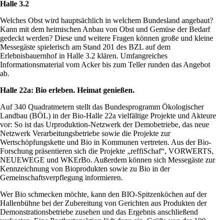
Halle 3.2
Welches Obst wird hauptsächlich in welchem Bundesland angebaut?
Kann mit dem heimischen Anbau von Obst und Gemüse der Bedarf
gedeckt werden? Diese und weitere Fragen können große und kleine
Messegäste spielerisch am Stand 201 des BZL auf dem
Erlebnisbauernhof in Halle 3.2 klären. Umfangreiches
Informationsmaterial vom Acker bis zum Teller runden das Angebot
ab.
Halle 22a: Bio erleben. Heimat genießen.
Auf 340 Quadratmetern stellt das Bundesprogramm Ökologischer
Landbau (BÖL) in der Bio-Halle 22a vielfältige Projekte und Akteure
vor: So ist das Urproduktion-Netzwerk der Demobetriebe, das neue
Netzwerk Verarbeitungsbetriebe sowie die Projekte zur
Wertschöpfungskette und Bio in Kommunen vertreten. Aus der Bio-
Forschung präsentieren sich die Projekte „reffiSchaf“, VORWERTS,
NEUEWEGE und WKErBo. Außerdem können sich Messegäste zur
Kennzeichnung von Bioprodukten sowie zu Bio in der
Gemeinschaftsverpflegung informieren.
Wer Bio schmecken möchte, kann den BIO-Spitzenköchen auf der
Hallenbühne bei der Zubereitung von Gerichten aus Produkten der
Demonstrationsbetriebe zusehen und das Ergebnis anschließend