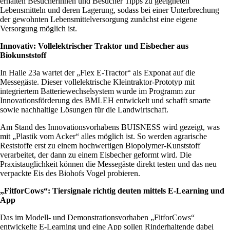
erhalten Besucherinnen und Besucher Tipps zu geeigneten
Lebensmitteln und deren Lagerung, sodass bei einer Unterbrechung
der gewohnten Lebensmittelversorgung zunächst eine eigene
Versorgung möglich ist.
Innovativ: Vollelektrischer Traktor und Eisbecher aus
Biokunststoff
In Halle 23a wartet der „Flex E-Tractor“ als Exponat auf die
Messegäste. Dieser vollelektrische Kleintraktor-Prototyp mit
integriertem Batteriewechselsystem wurde im Programm zur
Innovationsförderung des BMLEH entwickelt und schafft smarte
sowie nachhaltige Lösungen für die Landwirtschaft.
Am Stand des Innovationsvorhabens BUISNESS wird gezeigt, was
mit „Plastik vom Acker“ alles möglich ist. So werden agrarische
Reststoffe erst zu einem hochwertigen Biopolymer-Kunststoff
verarbeitet, der dann zu einem Eisbecher geformt wird. Die
Praxistauglichkeit können die Messegäste direkt testen und das neu
verpackte Eis des Biohofs Vogel probieren.
„FitforCows“: Tiersignale richtig deuten mittels E-Learning und
App
Das im Modell- und Demonstrationsvorhaben „FitforCows“
entwickelte E-Learning und eine App sollen Rinderhaltende dabei