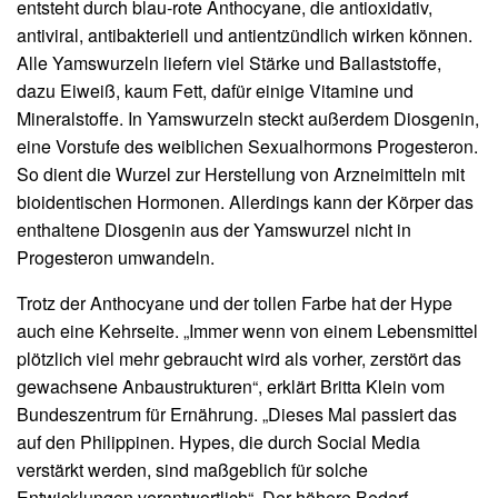
entsteht durch blau-rote Anthocyane, die antioxidativ,
antiviral, antibakteriell und antientzündlich wirken können.
Alle Yamswurzeln liefern viel Stärke und Ballaststoffe,
dazu Eiweiß, kaum Fett, dafür einige Vitamine und
Mineralstoffe. In Yamswurzeln steckt außerdem Diosgenin,
eine Vorstufe des weiblichen Sexualhormons Progesteron.
So dient die Wurzel zur Herstellung von Arzneimitteln mit
bioidentischen Hormonen. Allerdings kann der Körper das
enthaltene Diosgenin aus der Yamswurzel nicht in
Progesteron umwandeln.
Trotz der Anthocyane und der tollen Farbe hat der Hype
auch eine Kehrseite. „Immer wenn von einem Lebensmittel
plötzlich viel mehr gebraucht wird als vorher, zerstört das
gewachsene Anbaustrukturen“, erklärt Britta Klein vom
Bundeszentrum für Ernährung. „Dieses Mal passiert das
auf den Philippinen. Hypes, die durch Social Media
verstärkt werden, sind maßgeblich für solche
Entwicklungen verantwortlich“. Der höhere Bedarf