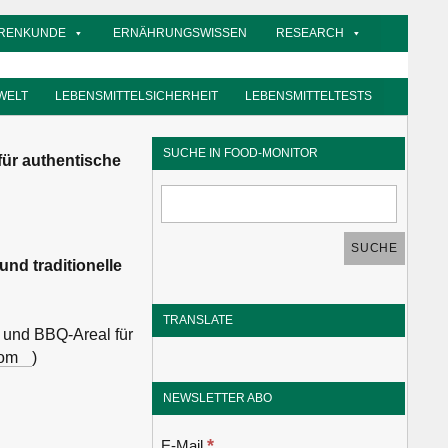
RENKUNDE
ERNÄHRUNGSWISSEN
RESEARCH
WELT
LEBENSMITTELSICHERHEIT
LEBENSMITTELTESTS
SUCHE IN FOOD-MONITOR
ür authentische
nd traditionelle
TRANSLATE
 und BBQ-Areal für
com
)
NEWSLETTER ABO
*
E-Mail