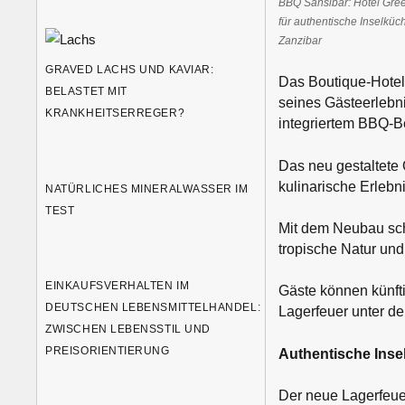
BBQ Sansibar: Hotel Gre
für authentische Inselküc
Zanzibar
GRAVED LACHS UND KAVIAR:
Das Boutique-Hotel
BELASTET MIT
seines Gästeerlebni
KRANKHEITSERREGER?
integriertem BBQ-B
Das neu gestaltete 
kulinarische Erlebn
NATÜRLICHES MINERALWASSER IM
TEST
Mit dem Neubau scha
tropische Natur un
EINKAUFSVERHALTEN IM
Gäste können künfti
DEUTSCHEN LEBENSMITTELHANDEL:
Lagerfeuer unter d
ZWISCHEN LEBENSSTIL UND
PREISORIENTIERUNG
Authentische Inse
Der neue Lagerfeuer