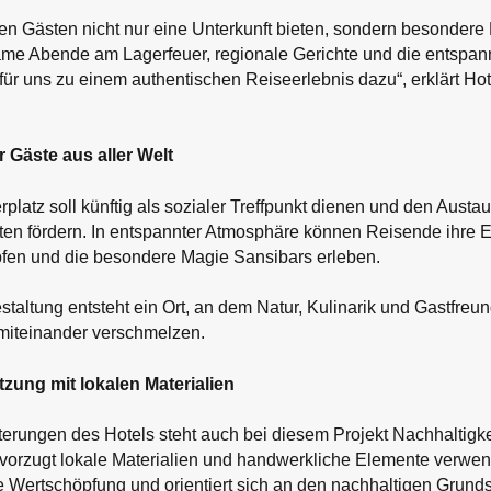
en Gästen nicht nur eine Unterkunft bieten, sondern besondere
me Abende am Lagerfeuer, regionale Gerichte und die entspa
ür uns zu einem authentischen Reiseerlebnis dazu“, erklärt Ho
 Gäste aus aller Welt
platz soll künftig als sozialer Treffpunkt dienen und den Aust
ten fördern. In entspannter Atmosphäre können Reisende ihre Er
fen und die besondere Magie Sansibars erleben.
staltung entsteht ein Ort, an dem Natur, Kulinarik und Gastfreun
 miteinander verschmelzen.
zung mit lokalen Materialien
terungen des Hotels steht auch bei diesem Projekt Nachhaltigke
orzugt lokale Materialien und handwerkliche Elemente verwen
le Wertschöpfung und orientiert sich an den nachhaltigen Grund