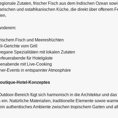
regionale Zutaten, frischer Fisch aus dem Indischen Ozean sowie
arischen und ostafrikanischen Küche, die direkt über offenem 
den.
 anderem:
rischem Fisch und Meeresfrüchten
ili-Gerichte vom Grill
vegane Spezialitäten mit lokalen Zutaten
feuerabende für Hotelgäste
menabende mit Live-Cooking
ner-Events in entspannter Atmosphäre
Boutique-Hotel-Konzeptes
Outdoor-Bereich fügt sich harmonisch in die Architektur und das
ein. Natürliche Materialien, traditionelle Elemente sowie warm
ein authentisches Ambiente zwischen tropischem Garten und af