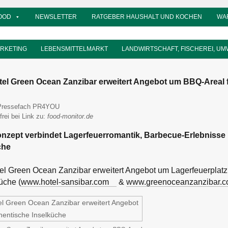
OOD
NEWSLETTER
RATGEBER HAUSHALT UND KOCHEN
WA
ARKETING
LEBENSMITTELMARKT
LANDWIRTSCHAFT, FISCHEREI, UM
el Green Ocean Zanzibar erweitert Angebot um BBQ-Areal f
llwanz
Pressefach PR4YOU
frei bei Link zu:
food-monitor.de
zept verbindet Lagerfeuerromantik, Barbecue-Erlebnisse u
che
tel Green Ocean Zanzibar erweitert Angebot um Lagerfeuerplatz
üche (
www.hotel-sansibar.com
&
www.greenoceanzanzibar.