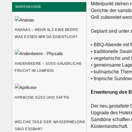
Mittelpunkt stehen 
WARENKUNDE
Gerichte der sansib
Grill zubereitet wer
ANANAS – MEHR ALS EINE BEERE:
Geplant sind unter
WAS ESSEN WIR DA EIGENTLICH?
• BBQ-Abende mit f
• traditionelle Swah
• vegetarische und 
ANDENBEERE – SÜSS-SÄUERLICHE F
• gemeinsame Lager
RUCHT IM LAMPION
• kulinarische The
• tropische Sundow
Erweiterung des 
APRIKOSE SÜSS UND SAFTIG
Der neu gestaltete 
Upgrade des Hotels 
Sandtöne schaffen 
WELCHE TEILE DER WASSERMELONE
Küstenlandschaft.
SIND ESSBAR?