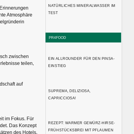
NATÜRLICHES MINERALWASSER IM
 Erinnerungen
TEST
nnte Atmosphäre
telgründerin
PR4FOOD
ausch zwischen
EIN ALLROUNDER FÜR DEN PINSA-
lebnisse teilen,
EINSTIEG
dschaft auf
SUPREMA, DELIZIOSA,
CAPRICCIOSA!
it im Fokus. Für
REZEPT: WARMER GEWÜRZ-HIRSE-
det. Das Konzept
FRÜHSTÜCKSBREI MIT PFLAUMEN
sätzen des Hotels.