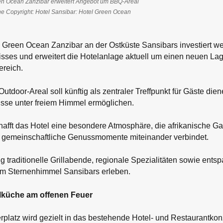
en Ocean Zanzibar erweitert Angebot um BBQ-Areal
he Copyright: Hotel Sansibar: Hotel Green Ocean
 Green Ocean Zanzibar an der Ostküste Sansibars investiert we
sses und erweitert die Hotelanlage aktuell um einen neuen Lag
ereich.
Outdoor-Areal soll künftig als zentraler Treffpunkt für Gäste di
isse unter freiem Himmel ermöglichen.
fft das Hotel eine besondere Atmosphäre, die afrikanische Gas
d gemeinschaftliche Genussmomente miteinander verbindet.
g traditionelle Grillabende, regionale Spezialitäten sowie ent
em Sternenhimmel Sansibars erleben.
lküche am offenen Feuer
platz wird gezielt in das bestehende Hotel- und Restaurantkonze