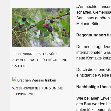
„Wir möchten unser
schaffen. Gemeinsa
Sansibars gehören f
Melanie Sitter.
Begegnungsort für
Der neue Lagerfeuer
internationalen Gäs
FELSENBIRNE: SAFTIG-SÜSSE S
neue Kontakte knüp
OMMERFRUCHT FÜR KÜCHE UND G
ARTEN
Durch die offene Ge
einzigartige Weise
Nachhaltige Umset
WISSENSWERTES RUND UM DIE
SÜSSKIRSCHE
Wie bei allen Erwei
den Bau werden bev
unterstützt regiona