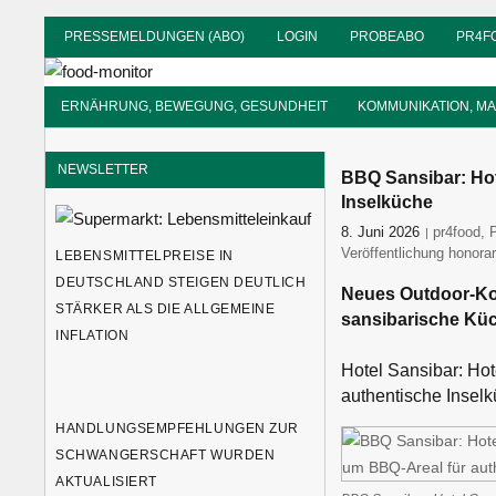
Zum
PRESSEMELDUNGEN (ABO)
LOGIN
PROBEABO
PR4F
Inhalt
food-
springen
monitor
Informationsdienst
ERNÄHRUNG, BEWEGUNG, GESUNDHEIT
KOMMUNIKATION, M
für
Ernährung
NEWSLETTER
BBQ Sansibar: Hot
Inselküche
8. Juni 2026
Holger Ba
pr4food
,
Veröffentlichung honorar
LEBENSMITTELPREISE IN
DEUTSCHLAND STEIGEN DEUTLICH
Neues Outdoor-Kon
STÄRKER ALS DIE ALLGEMEINE
sansibarische Kü
INFLATION
Hotel Sansibar: Ho
authentische Inselk
HANDLUNGSEMPFEHLUNGEN ZUR
SCHWANGERSCHAFT WURDEN
AKTUALISIERT