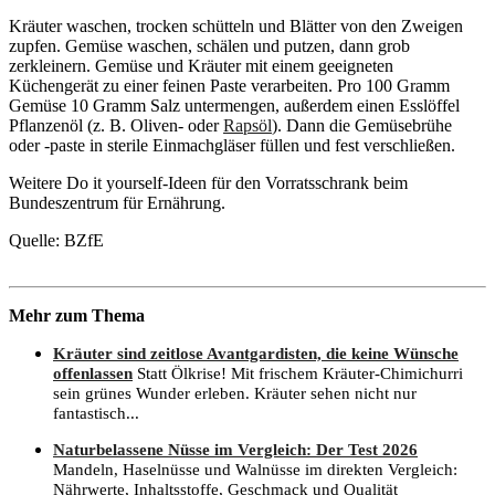
Kräuter waschen, trocken schütteln und Blätter von den Zweigen
zupfen. Gemüse waschen, schälen und putzen, dann grob
zerkleinern. Gemüse und Kräuter mit einem geeigneten
Küchengerät zu einer feinen Paste verarbeiten. Pro 100 Gramm
Gemüse 10 Gramm Salz untermengen, außerdem einen Esslöffel
Pflanzenöl (z. B. Oliven- oder
Rapsöl
). Dann die Gemüsebrühe
oder -paste in sterile Einmachgläser füllen und fest verschließen.
Weitere Do it yourself-Ideen für den Vorratsschrank beim
Bundeszentrum für Ernährung
.
Quelle: BZfE
Mehr zum Thema
Kräuter sind zeitlose Avantgardisten, die keine Wünsche
offenlassen
Statt Ölkrise! Mit frischem Kräuter-Chimichurri
sein grünes Wunder erleben. Kräuter sehen nicht nur
fantastisch...
Naturbelassene Nüsse im Vergleich: Der Test 2026
Mandeln, Haselnüsse und Walnüsse im direkten Vergleich:
Nährwerte, Inhaltsstoffe, Geschmack und Qualität