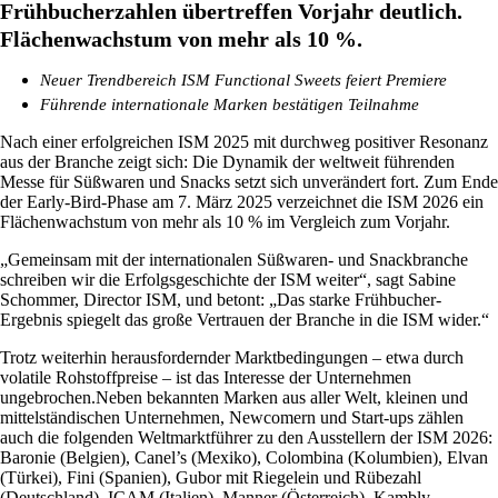
Frühbucherzahlen übertreffen Vorjahr deutlich.
Flächenwachstum von mehr als 10 %.
Neuer Trendbereich ISM Functional Sweets feiert Premiere
Führende internationale Marken bestätigen Teilnahme
Nach einer erfolgreichen ISM 2025 mit durchweg positiver Resonanz
aus der Branche zeigt sich: Die Dynamik der weltweit führenden
Messe für Süßwaren und Snacks setzt sich unverändert fort. Zum Ende
der Early-Bird-Phase am 7. März 2025 verzeichnet die ISM 2026 ein
Flächenwachstum von mehr als 10 % im Vergleich zum Vorjahr.
„Gemeinsam mit der internationalen Süßwaren- und Snackbranche
schreiben wir die Erfolgsgeschichte der ISM weiter“, sagt Sabine
Schommer, Director ISM, und betont: „Das starke Frühbucher-
Ergebnis spiegelt das große Vertrauen der Branche in die ISM wider.“
Trotz weiterhin herausfordernder Marktbedingungen – etwa durch
volatile Rohstoffpreise – ist das Interesse der Unternehmen
ungebrochen.Neben bekannten Marken aus aller Welt, kleinen und
mittelständischen Unternehmen, Newcomern und Start-ups zählen
auch die folgenden Weltmarktführer zu den Ausstellern der ISM 2026:
Baronie (Belgien), Canel’s (Mexiko), Colombina (Kolumbien), Elvan
(Türkei), Fini (Spanien), Gubor mit Riegelein und Rübezahl
(Deutschland), ICAM (Italien), Manner (Österreich), Kambly