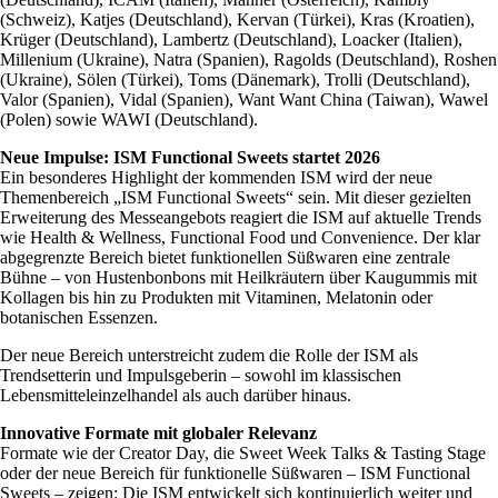
(Schweiz), Katjes (Deutschland), Kervan (Türkei), Kras (Kroatien),
Krüger (Deutschland), Lambertz (Deutschland), Loacker (Italien),
Millenium (Ukraine), Natra (Spanien), Ragolds (Deutschland), Roshen
(Ukraine), Sölen (Türkei), Toms (Dänemark), Trolli (Deutschland),
Valor (Spanien), Vidal (Spanien), Want Want China (Taiwan), Wawel
(Polen) sowie WAWI (Deutschland).
Neue Impulse: ISM Functional Sweets startet 2026
Ein besonderes Highlight der kommenden ISM wird der neue
Themenbereich „ISM Functional Sweets“ sein. Mit dieser gezielten
Erweiterung des Messeangebots reagiert die ISM auf aktuelle Trends
wie Health & Wellness, Functional Food und Convenience. Der klar
abgegrenzte Bereich bietet funktionellen Süßwaren eine zentrale
Bühne – von Hustenbonbons mit Heilkräutern über Kaugummis mit
Kollagen bis hin zu Produkten mit Vitaminen, Melatonin oder
botanischen Essenzen.
Der neue Bereich unterstreicht zudem die Rolle der ISM als
Trendsetterin und Impulsgeberin – sowohl im klassischen
Lebensmitteleinzelhandel als auch darüber hinaus.
Innovative Formate mit globaler Relevanz
Formate wie der Creator Day, die Sweet Week Talks & Tasting Stage
oder der neue Bereich für funktionelle Süßwaren – ISM Functional
Sweets – zeigen: Die ISM entwickelt sich kontinuierlich weiter und