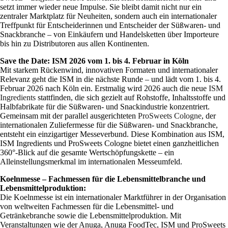
setzt immer wieder neue Impulse. Sie bleibt damit nicht nur ein
zentraler Marktplatz für Neuheiten, sondern auch ein internationaler
Treffpunkt für Entscheiderinnen und Entscheider der Süßwaren- und
Snackbranche – von Einkäufern und Handelsketten über Importeure
bis hin zu Distributoren aus allen Kontinenten.
Save the Date: ISM 2026 vom 1. bis 4.
Februar in Köln
Mit starkem Rückenwind, innovativen Formaten und internationaler
Relevanz geht die ISM in die nächste Runde – und lädt vom 1. bis 4.
Februar 2026 nach Köln ein. Erstmalig wird 2026 auch die neue
ISM
Ingredients
stattfinden, die sich gezielt auf Rohstoffe, Inhaltsstoffe und
Halbfabrikate für die Süßwaren- und Snackindustrie konzentriert.
Gemeinsam mit der parallel ausgerichteten
ProSweets Cologne
, der
internationalen Zuliefermesse für die Süßwaren- und Snackbranche,
entsteht ein einzigartiger Messeverbund. Diese Kombination aus ISM,
ISM Ingredients und ProSweets Cologne bietet einen ganzheitlichen
360°-Blick auf die gesamte Wertschöpfungskette – ein
Alleinstellungsmerkmal im internationalen Messeumfeld.
Koelnmesse – Fachmessen für die Lebensmittelbranche und
Lebensmittelproduktion:
Die Koelnmesse ist ein internationaler Marktführer in der Organisation
von weltweiten Fachmessen für die Lebensmittel- und
Getränkebranche sowie die Lebensmittelproduktion. Mit
Veranstaltungen wie der Anuga, Anuga FoodTec, ISM und ProSweets