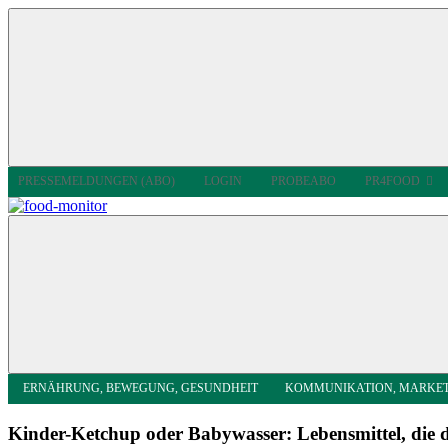
Zum
Inhalt
springen
Menu
PRESSEMELDUNGEN (ABO)
LOGIN
PROBEABO
PR4FOOD
food-
Informationsdienst
monitor
für
Ernährung
ERNÄHRUNG, BEWEGUNG, GESUNDHEIT
KOMMUNIKATION, MARKE
Kinder-Ketchup oder Babywasser: Lebensmittel, die d