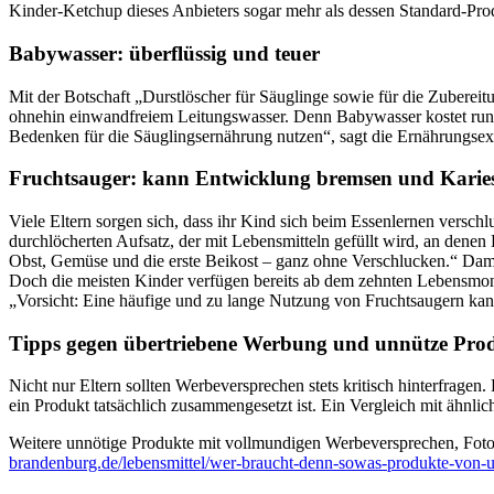
Kinder-Ketchup dieses Anbieters sogar mehr als dessen Standard-Pro
Babywasser: überflüssig und teuer
Mit der Botschaft „Durstlöscher für Säuglinge sowie für die Zuberei
ohnehin einwandfreiem Leitungswasser. Denn Babywasser kostet run
Bedenken für die Säuglingsernährung nutzen“, sagt die Ernährungsexper
Fruchtsauger: kann Entwicklung bremsen und Karies
Viele Eltern sorgen sich, dass ihr Kind sich beim Essenlernen versch
durchlöcherten Aufsatz, der mit Lebensmitteln gefüllt wird, an den
Obst, Gemüse und die erste Beikost – ganz ohne Verschlucken.“ Dami
Doch die meisten Kinder verfügen bereits ab dem zehnten Lebensmona
„Vorsicht: Eine häufige und zu lange Nutzung von Fruchtsaugern ka
Tipps gegen übertriebene Werbung und unnütze Pro
Nicht nur Eltern sollten Werbeversprechen stets kritisch hinterfragen.
ein Produkt tatsächlich zusammengesetzt ist. Ein Vergleich mit ähn
Weitere unnötige Produkte mit vollmundigen Werbeversprechen, Fotos 
brandenburg.de/lebensmittel/wer-braucht-denn-sowas-produkte-von-