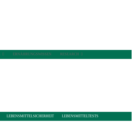
E
ERNÄHRUNGSWISSEN
RESEARCH
LEBENSMITTELSICHERHEIT
LEBENSMITTELTESTS