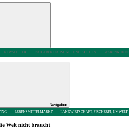
NEWSLETTER
RATGEBER HAUSHALT UND KOCHEN
WARENKUND
Navigation
TING
LEBENSMITTELMARKT
LANDWIRTSCHAFT, FISCHEREI, UMWELT
ie Welt nicht braucht