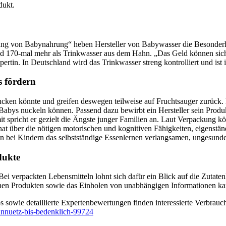
dukt.
tung von Babynahrung“ heben Hersteller von Babywasser die Besonderhei
d 170-mal mehr als Trinkwasser aus dem Hahn. „Das Geld können sich
tin. In Deutschland wird das Trinkwasser streng kontrolliert und ist i
 fördern
lucken könnte und greifen deswegen teilweise auf Fruchtsauger zurück. 
en Babys nuckeln können. Passend dazu bewirbt ein Hersteller sein Pr
t spricht er gezielt die Ängste junger Familien an. Laut Verpackung
t über die nötigen motorischen und kognitiven Fähigkeiten, eigenstän
nn bei Kindern das selbstständige Essenlernen verlangsamen, ungesun
dukte
 Bei verpackten Lebensmitteln lohnt sich dafür ein Blick auf die Zutate
lichen Produkten sowie das Einholen von unabhängigen Informationen ka
sowie detaillierte Expertenbewertungen finden interessierte Verbrauc
unnuetz-bis-bedenklich-99724