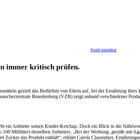
food-monitor
n immer kritisch prüfen.
smitteln gezielt das Bedürfnis von Eltern auf, bei der Ernährung ihres
Verbraucherzentrale Brandenburg (VZB) zeigt anhand verschiedener Pro
irbt ein Anbieter seinen Kinder-Ketchup. Doch ein Blick in die Nährwe
100 Milliliter) desselben Anbieters. „Bei der Werbung ‚gesüßt mit Aga
 viel Zucker das Produkt enthält“, erklärt Carola Clausnitzer, Ernährun