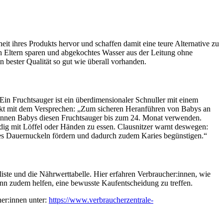
t ihres Produkts hervor und schaffen damit eine teure Alternative zu
 Eltern sparen und abgekochtes Wasser aus der Leitung ohne
n bester Qualität so gut wie überall vorhanden.
Ein Fruchtsauger ist ein überdimensionaler Schnuller mit einem
odukt mit dem Versprechen: „Zum sicheren Heranführen von Babys an
 können Babys diesen Fruchtsauger bis zum 24. Monat verwenden.
dig mit Löffel oder Händen zu essen. Clausnitzer warnt deswegen:
des Dauernuckeln fördern und dadurch zudem Karies begünstigen.“
nliste und die Nährwerttabelle. Hier erfahren Verbraucher:innen, wie
nn zudem helfen, eine bewusste Kaufentscheidung zu treffen.
her:innen unter:
https://www.verbraucherzentrale-