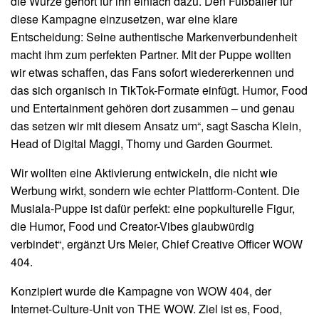
die Würze gehört für ihn einfach dazu. Den Fußballer für
diese Kampagne einzusetzen, war eine klare
Entscheidung: Seine authentische Markenverbundenheit
macht ihm zum perfekten Partner. Mit der Puppe wollten
wir etwas schaffen, das Fans sofort wiedererkennen und
das sich organisch in TikTok-Formate einfügt. Humor, Food
und Entertainment gehören dort zusammen – und genau
das setzen wir mit diesem Ansatz um“, sagt Sascha Klein,
Head of Digital Maggi, Thomy und Garden Gourmet.
Wir wollten eine Aktivierung entwickeln, die nicht wie
Werbung wirkt, sondern wie echter Plattform-Content. Die
Musiala-Puppe ist dafür perfekt: eine popkulturelle Figur,
die Humor, Food und Creator-Vibes glaubwürdig
verbindet“, ergänzt Urs Meier, Chief Creative Officer WOW
404.
Konzipiert wurde die Kampagne von WOW 404, der
Internet-Culture-Unit von THE WOW. Ziel ist es, Food,