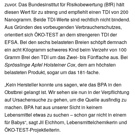
zuvor. Das Bundesinstitut für Risikobewertung (BfR) hält
diesen Wert für zu streng und empfiehlt einen TDI von 200
Nanogramm. Beide TDI-Werte sind rechtlich nicht bindend.
Aus Gründen des vorbeugenden Verbraucherschutzes,
orientiert sich ÖKO-TEST an dem strengeren TDI der
EFSA. Bei den sechs belasteten Breien schöpft demnach
ein acht Kilogramm schweres Kind beim Verzehr von 100
Gramm Brei den TDI um das Zwei- bis Fünffache aus. Bei
Sprösslinge Apfel Holsteiner Cox
, dem am höchsten
belasteten Produkt, sogar um das 181-fache.
„Kein Hersteller konnte uns sagen, wie das BPA in den
Obstbrei gelangt ist. Wir sehen sie nun in der Verpflichtung
auf Ursachensuche zu gehen, um die Quelle ausfindig zu
machen. BPA hat aus unserer Sicht in keinem
Lebensmittel etwas zu suchen – schon gar nicht in einem
für Babys“, sagt Jil Eichhorn, Lebensmittelchemikerin und
ÖKO-TEST-Projektleiterin.