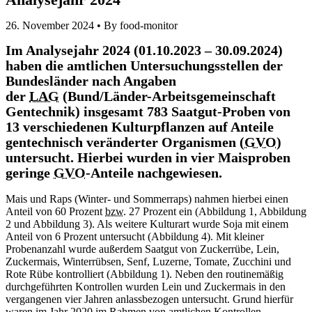
26. November 2024 •
By food-monitor
Im Analysejahr 2024 (01.10.2023 – 30.09.2024)
haben die amtlichen Untersuchungsstellen der
Bundesländer nach Angaben
der
LAG
(Bund/Länder-Arbeitsgemeinschaft
Gentechnik) insgesamt 783 Saatgut-Proben von
13 verschiedenen Kulturpflanzen auf Anteile
gentechnisch veränderter Organismen (
GVO
)
untersucht. Hierbei wurden in vier Maisproben
geringe
GVO
-Anteile nachgewiesen.
Mais und Raps (Winter- und Sommerraps) nahmen hierbei einen
Anteil von 60 Prozent
bzw.
27 Prozent ein (Abbildung 1, Abbildung
2 und Abbildung 3). Als weitere Kulturart wurde Soja mit einem
Anteil von 6 Prozent untersucht (Abbildung 4). Mit kleiner
Probenanzahl wurde außerdem Saatgut von Zuckerrübe, Lein,
Zuckermais, Winterrübsen, Senf, Luzerne, Tomate, Zucchini und
Rote Rübe kontrolliert (Abbildung 1). Neben den routinemäßig
durchgeführten Kontrollen wurden Lein und Zuckermais in den
vergangenen vier Jahren anlassbezogen untersucht. Grund hierfür
waren im Jahr 2020 im Rahmen von amtlichen Kontrollen