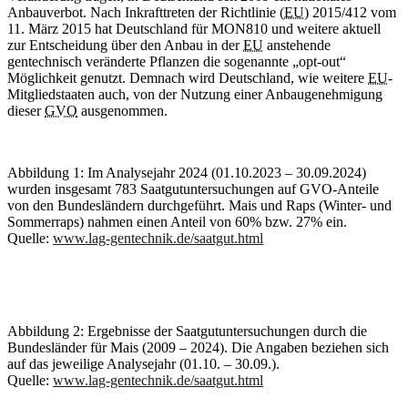
Anbauverbot. Nach Inkrafttreten der Richtlinie (
EU
) 2015/412 vom
11. März 2015 hat Deutschland für MON810 und weitere aktuell
zur Entscheidung über den Anbau in der
EU
anstehende
gentechnisch veränderte Pflanzen die sogenannte „opt-out“
Möglichkeit genutzt. Demnach wird Deutschland, wie weitere
EU
-
Mitgliedstaaten auch, von der Nutzung einer Anbaugenehmigung
dieser
GVO
ausgenommen.
Abbildung 1: Im Analysejahr 2024 (01.10.2023 – 30.09.2024)
wurden insgesamt 783 Saatgutuntersuchungen auf GVO-Anteile
von den Bundesländern durchgeführt. Mais und Raps (Winter- und
Sommerraps) nahmen einen Anteil von 60% bzw. 27% ein.
Quelle:
www.lag-gentechnik.de/saatgut.html
Abbildung 2: Ergebnisse der Saatgutuntersuchungen durch die
Bundesländer für Mais (2009 – 2024). Die Angaben beziehen sich
auf das jeweilige Analysejahr (01.10. – 30.09.).
Quelle:
www.lag-gentechnik.de/saatgut.html