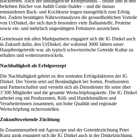
Bäckereien. Auch der umfangreiche Rezeptfundus – online und in den
beliebten Bücher von Judith Gmür-Stalder – und die daraus
entstandenen Back- und Kochkurse tragen massgeblich zum Erfolg
bei. Zudem bestätigten Nährwertanalysen die gesundheitlichen Vorteile
von UrDinkel, der sich durch besonders viele Ballaststoffe, Proteine
sowie ein- und mehrfach ungesättigten Fettsäuren auszeichnet.
Gemeinsam mit allen Marktpartnern engagiert sich die IG Dinkel auch
in Zukunft dafür, den UrDinkel, der während 3000 Jahren unser
Hauptbrotgetreide war, als typisch schweizerische Getreide Kultur zu
erhalten und weiterzuentwickeln.
Nachhaltigkeit als Erfolgsrezept
Die Nachhaltigkeit gehört zu den zentralen Erfolgsfaktoren der IG
Dinkel. Der Verein setzt auf Beständigkeit bei Sorten, Produzenten
und Partnerschaften und versteht sich als Dienstleister für seine über
3’300 Mitglieder und die gesamte Wertschöpfungskette. Die IG Dinkel
arbeitet eng mit Produzenten, Röll- und Handelsmüllern und
Verarbeiterinnen zusammen, um hohe Qualität und regionale
Wertschöpfung sicherzustellen.
Zukunftsweisende Züchtung
In Zusammenarbeit mit Agroscope und der Getreidezüchtung Peter
Kunz gzpk engagiert sich die IG Dinkel auch in der Dinkelzüchtung.