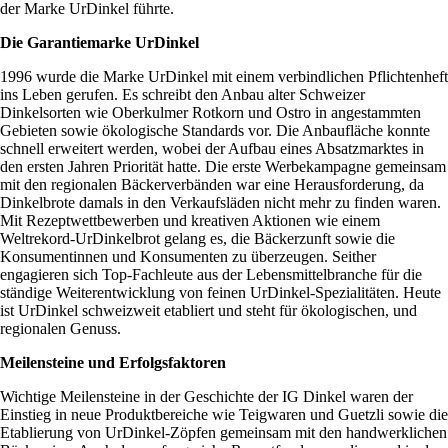
der Marke UrDinkel führte.
Die Garantiemarke UrDinkel
1996 wurde die Marke UrDinkel mit einem verbindlichen Pflichtenheft
ins Leben gerufen. Es schreibt den Anbau alter Schweizer
Dinkelsorten wie Oberkulmer Rotkorn und Ostro in angestammten
Gebieten sowie ökologische Standards vor. Die Anbaufläche konnte
schnell erweitert werden, wobei der Aufbau eines Absatzmarktes in
den ersten Jahren Priorität hatte. Die erste Werbekampagne gemeinsam
mit den regionalen Bäckerverbänden war eine Herausforderung, da
Dinkelbrote damals in den Verkaufsläden nicht mehr zu finden waren.
Mit Rezeptwettbewerben und kreativen Aktionen wie einem
Weltrekord-UrDinkelbrot gelang es, die Bäckerzunft sowie die
Konsumentinnen und Konsumenten zu überzeugen. Seither
engagieren sich Top-Fachleute aus der Lebensmittelbranche für die
ständige Weiterentwicklung von feinen UrDinkel-Spezialitäten. Heute
ist UrDinkel schweizweit etabliert und steht für ökologischen, und
regionalen Genuss.
Meilensteine und Erfolgsfaktoren
Wichtige Meilensteine in der Geschichte der IG Dinkel waren der
Einstieg in neue Produktbereiche wie Teigwaren und Guetzli sowie die
Etablierung von UrDinkel-Zöpfen gemeinsam mit den handwerklichen