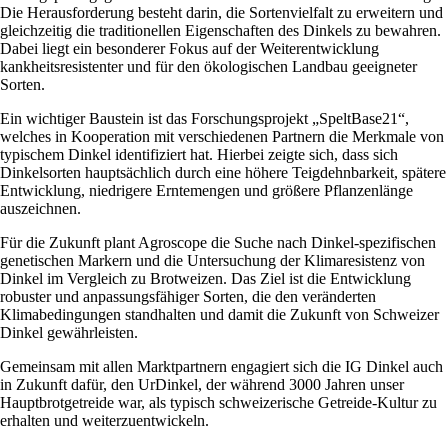
Die Herausforderung besteht darin, die Sortenvielfalt zu erweitern und
gleichzeitig die traditionellen Eigenschaften des Dinkels zu bewahren.
Dabei liegt ein besonderer Fokus auf der Weiterentwicklung
kankheitsresistenter und für den ökologischen Landbau geeigneter
Sorten.
Ein wichtiger Baustein ist das Forschungsprojekt „SpeltBase21“,
welches in Kooperation mit verschiedenen Partnern die Merkmale von
typischem Dinkel identifiziert hat. Hierbei zeigte sich, dass sich
Dinkelsorten hauptsächlich durch eine höhere Teigdehnbarkeit, spätere
Entwicklung, niedrigere Erntemengen und größere Pflanzenlänge
auszeichnen.
Für die Zukunft plant Agroscope die Suche nach Dinkel-spezifischen
genetischen Markern und die Untersuchung der Klimaresistenz von
Dinkel im Vergleich zu Brotweizen. Das Ziel ist die Entwicklung
robuster und anpassungsfähiger Sorten, die den veränderten
Klimabedingungen standhalten und damit die Zukunft von Schweizer
Dinkel gewährleisten.
Gemeinsam mit allen Marktpartnern engagiert sich die IG Dinkel auch
in Zukunft dafür, den UrDinkel, der während 3000 Jahren unser
Hauptbrotgetreide war, als typisch schweizerische Getreide-Kultur zu
erhalten und weiterzuentwickeln.