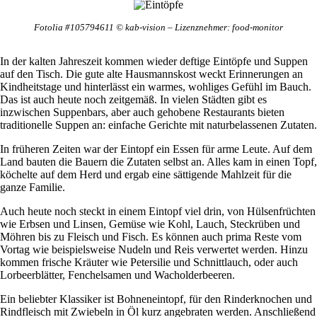
Fotolia #105794611 © kab-vision – Lizenznehmer: food-monitor
In der kalten Jahreszeit kommen wieder deftige Eintöpfe und Suppen
auf den Tisch. Die gute alte Hausmannskost weckt Erinnerungen an
Kindheitstage und hinterlässt ein warmes, wohliges Gefühl im Bauch.
Das ist auch heute noch zeitgemäß. In vielen Städten gibt es
inzwischen Suppenbars, aber auch gehobene Restaurants bieten
traditionelle Suppen an: einfache Gerichte mit naturbelassenen Zutaten.
In früheren Zeiten war der Eintopf ein Essen für arme Leute. Auf dem
Land bauten die Bauern die Zutaten selbst an. Alles kam in einen Topf,
köchelte auf dem Herd und ergab eine sättigende Mahlzeit für die
ganze Familie.
Auch heute noch steckt in einem Eintopf viel drin, von Hülsenfrüchten
wie Erbsen und Linsen, Gemüse wie Kohl, Lauch, Steckrüben und
Möhren bis zu Fleisch und Fisch. Es können auch prima Reste vom
Vortag wie beispielsweise Nudeln und Reis verwertet werden. Hinzu
kommen frische Kräuter wie Petersilie und Schnittlauch, oder auch
Lorbeerblätter, Fenchelsamen und Wacholderbeeren.
Ein beliebter Klassiker ist Bohneneintopf, für den Rinderknochen und
Rindfleisch mit Zwiebeln in Öl kurz angebraten werden. Anschließend