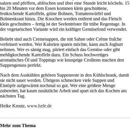
salzen und pfeffern, ablöschen und über eine Stunde leicht köcheln. 15
bis 20 Minuten vor dem Essen kommen klein geschnittene,
festkochende Kartoffeln, grüne Bohnen, Tomatenwürfel und
Bohnenkraut hinzu. Die Knochen werden entfernt und das Fleisch
klein geschnitten – fertig ist der Seelentröster für trübe Regentage. In
der vegetarischen Variante wird ein kräftiger Gemüsefond verwendet.
Beliebt sind auch Cremesuppen, die mit Sahne oder Crème fraîche
verfeinert werden. Wer Kalorien sparen möchte, kann auch Joghurt
nehmen. Wer es sämig mag, püriert einfach das Gemüse oder gibt
mehligkochende Kartoffeln dazu. Ein Schuss hochwertiges
aromatisches Öl und Toppings wie knusprige Croûtons machen den
Suppengenuss perfekt.
Nach dem Auskühlen gehören Suppenreste in den Kühlschrank, damit
sie nicht sauer werden. Übrigens schmecken viele Suppen und
Eintöpfe aufgewärmt nochmal so gut. Wer eine größere Menge
zubereitet, hat kaum zusätzliche Arbeit und spart sich das Kochen am
nächsten Tag.
Heike Kreutz,
www.bzfe.de
Mehr zum Thema