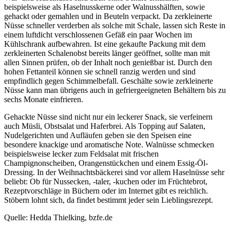
beispielsweise als Haselnusskerne oder Walnusshälften, sowie
gehackt oder gemahlen und in Beuteln verpackt. Da zerkleinerte
Nüsse schneller verderben als solche mit Schale, lassen sich Reste in
einem luftdicht verschlossenen Gefäß ein paar Wochen im
Kühlschrank aufbewahren. Ist eine gekaufte Packung mit dem
zerkleinerten Schalenobst bereits länger geöffnet, sollte man mit
allen Sinnen prüfen, ob der Inhalt noch genießbar ist. Durch den
hohen Fettanteil können sie schnell ranzig werden und sind
empfindlich gegen Schimmelbefall. Geschälte sowie zerkleinerte
Nüsse kann man übrigens auch in gefriergeeigneten Behältern bis zu
sechs Monate einfrieren.
Gehackte Nüsse sind nicht nur ein leckerer Snack, sie verfeinern
auch Müsli, Obstsalat und Haferbrei. Als Topping auf Salaten,
Nudelgerichten und Aufläufen geben sie den Speisen eine
besondere knackige und aromatische Note. Walnüsse schmecken
beispielsweise lecker zum Feldsalat mit frischen
Champignonscheiben, Orangenstückchen und einem Essig-Öl-
Dressing. In der Weihnachtsbäckerei sind vor allem Haselnüsse sehr
beliebt: Ob für Nussecken, -taler, -kuchen oder im Früchtebrot,
Rezeptvorschläge in Büchern oder im Internet gibt es reichlich.
Stöbern lohnt sich, da findet bestimmt jeder sein Lieblingsrezept.
Quelle: Hedda Thielking, bzfe.de