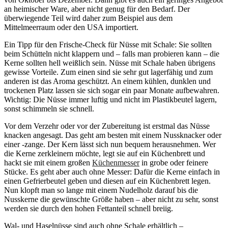
an heimischer Ware, aber nicht genug für den Bedarf. Der
überwiegende Teil wird daher zum Beispiel aus dem
Mittelmeerraum oder den USA importiert.
Ein Tipp für den Frische-Check für Nüsse mit Schale: Sie sollten
beim Schütteln nicht klappern und – falls man probieren kann – die
Kerne sollten hell weißlich sein. Nüsse mit Schale haben übrigens
gewisse Vorteile. Zum einen sind sie sehr gut lagerfähig und zum
anderen ist das Aroma geschützt. An einem kühlen, dunklen und
trockenen Platz lassen sie sich sogar ein paar Monate aufbewahren.
Wichtig: Die Nüsse immer luftig und nicht im Plastikbeutel lagern,
sonst schimmeln sie schnell.
Vor dem Verzehr oder vor der Zubereitung ist erstmal das Nüsse
knacken angesagt. Das geht am besten mit einem Nussknacker oder
einer -zange. Der Kern lässt sich nun bequem herausnehmen. Wer
die Kerne zerkleinern möchte, legt sie auf ein Küchenbrett und
hackt sie mit einem großen
Küchenmesser
in grobe oder feinere
Stücke. Es geht aber auch ohne Messer: Dafür die Kerne einfach in
einen Gefrierbeutel geben und diesen auf ein Küchenbrett legen.
Nun klopft man so lange mit einem Nudelholz darauf bis die
Nusskerne die gewünschte Größe haben – aber nicht zu sehr, sonst
werden sie durch den hohen Fettanteil schnell breiig.
Wal- und Haselnüsse sind auch ohne Schale erhältlich –