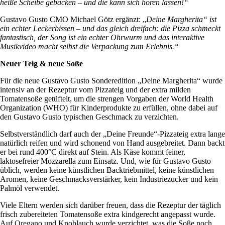
heiße Scheibe gebacken – und die kann sich hören lassen!“
Gustavo Gusto CMO Michael Götz ergänzt: „
Deine Margherita“ ist
ein echter Leckerbissen – und das gleich dreifach: die Pizza schmeckt
fantastisch, der Song ist ein echter Ohrwurm und das interaktive
Musikvideo macht selbst die Verpackung zum Erlebnis.“
Neuer Teig & neue Soße
Für die neue Gustavo Gusto Sonderedition „Deine Margherita“ wurde
intensiv an der Rezeptur vom Pizzateig und der extra milden
Tomatensoße getüftelt, um die strengen Vorgaben der World Health
Organization (WHO) für Kinderprodukte zu erfüllen, ohne dabei auf
den Gustavo Gusto typischen Geschmack zu verzichten.
Selbstverständlich darf auch der „Deine Freunde“-Pizzateig extra lange
natürlich reifen und wird schonend von Hand ausgebreitet. Dann backt
er bei rund 400°C direkt auf Stein. Als Käse kommt feiner,
laktosefreier Mozzarella zum Einsatz. Und, wie für Gustavo Gusto
üblich, werden keine künstlichen Backtriebmittel, keine künstlichen
Aromen, keine Geschmacksverstärker, kein Industriezucker und kein
Palmöl verwendet.
Viele Eltern werden sich darüber freuen, dass die Rezeptur der täglich
frisch zubereiteten Tomatensoße extra kindgerecht angepasst wurde.
Auf
Oregano
und Knoblauch wurde verzichtet, was die Soße noch