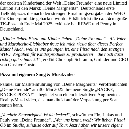
der coolsten Kinderband der Welt „Deine Freunde“ eine neue Limited
Edition auf den Markt: „Deine Margherita“. Deutschlands erste
Tiefkühlpizza, die nach den strengen Ernährungsvorgaben der WHO
für Kinderprodukte gebacken wurde. Erhältlich ist die ca. 24cm große
TK-Pizza ab Ende Mai 2025, exklusiv bei REWE und Penny in
Deutschland.
„Kinder lieben Pizza und Kinder lieben „Deine Freunde“. Als Vater
und Margherita-Liebhaber freue ich mich riesig über dieses Perfect
Match! Auch, weil es uns gelungen ist, eine Pizza nach den strengen
WHO-Vorgaben für Kinderprodukte zu produzieren – die noch dazu
richtig gut schmeckt!“,
erklärt Christoph Schramm, Gründer und CEO
von Gustavo Gusto.
Pizza mit eigenem Song & Musikvideo
Parallel zur Markteinführung von „Deine Margherita“ veröffentlichten
„Deine Freunde“ am 30. Mai 2025 ihre neue Single „BACKE,
BACKE PIZZA!“ – begleitet von einem interaktiven Augmented-
Reality-Musikvideo, das man direkt auf der Verpackung per Scan
starten kann.
„
Verehrte Knusprigkeit, ist die lecker!
“, schwärmen Flo, Lukas und
Pauly von „Deine Freunde“. „
Wer uns kennt, weiß: Wir lieben Pizza!
Ob im Studio, zuhause oder auf Tour. Jetzt haben wir unsere eigene