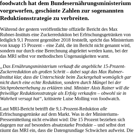
foodwatch hat dem Bundesernährungsministerium
vorgeworfen, geschönte Zahlen zur sogenannten
Reduktionsstrategie zu verbreiten.
Während der gestern veröffentlichte offizielle Bericht des Max
Rubner-Instituts eine Zuckerreduktion bei Erfrischungsgetränken von
lediglich 9,1 Prozent gegenüber 2018 feststellt, spricht das Ministerium
von knapp 15 Prozent – eine Zahl, die im Bericht nicht genannt wird,
sondern nur durch eine Berechnung abgeleitet werden kann, bei der
das MRI selbst vor methodischen Ungenauigkeiten warnt.
„Das Ernährungsministerium verkauft die angebliche 15-Prozent-
Zuckerreduktion als großen Schritt – dabei sagt das Max Rubner-
Institut klar, dass die Unterschiede beim Zuckergehalt womöglich gar
nicht durch eine echte Reduktion, sondern durch Mängel bei der
Stichprobenerhebung zu erklären sind. Minister Alois Rainer will die
freiwillige Reduktionsstrategie als Erfolg verkaufen – obwohl sie in
Wahrheit versagt hat“
, kritisierte Luise Molling von foodwatch.
Laut MRI-Bericht betrifft die 9,1-Prozent-Reduktion
alle
Erfrischungsgetränke auf dem Markt. Was in der Ministeriums-
Pressemitteilung nicht erwähnt wird: Die 15 Prozent beziehen sich
dagegen nur auf besonders absatzstarke Produkte – und selbst dort
räumt das MRI ein, dass die Datengrundlage Schwächen aufweist. Die