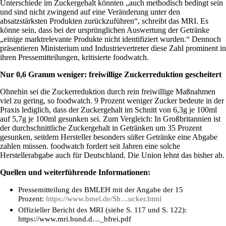
Unterschiede im Zuckergehalt könnten „auch methodisch bedingt sein
und sind nicht zwingend auf eine Veränderung unter den
absatzstärksten Produkten zurückzuführen“, schreibt das MRI. Es
könne sein, dass bei der ursprünglichen Auswertung der Getränke
„einige marktrelevante Produkte nicht identifiziert wurden.“ Dennoch
präsentieren Ministerium und Industrievertreter diese Zahl prominent in
ihren Pressemitteilungen, kritisierte foodwatch.
Nur 0,6 Gramm weniger: freiwillige Zuckerreduktion gescheitert
Ohnehin sei die Zuckerreduktion durch rein freiwillige Maßnahmen
viel zu gering, so foodwatch. 9 Prozent weniger Zucker bedeute in der
Praxis lediglich, dass der Zuckergehalt im Schnitt von 6,3g je 100ml
auf 5,7g je 100ml gesunken sei. Zum Vergleich: In Großbritannien ist
der durchschnittliche Zuckergehalt in Getränken um 35 Prozent
gesunken, seitdem Hersteller besonders süßer Getränke eine Abgabe
zahlen müssen. foodwatch fordert seit Jahren eine solche
Herstellerabgabe auch für Deutschland. Die Union lehnt das bisher ab.
Quellen und weiterführende Informationen:
Pressemitteilung des BMLEH mit der Angabe der 15
Prozent:
https://www.bmel.de/Sh…ucker.html
Offizieller Bericht des MRI (siehe S. 117 und S. 122):
https://www.mri.bund.d…_bfrei.pdf