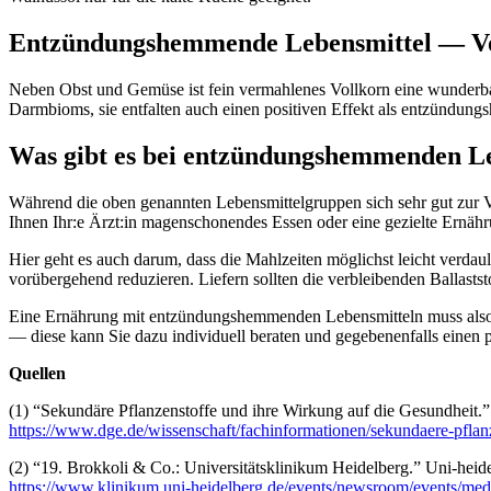
Entzündungshemmende Lebensmittel — V
Neben Obst und Gemüse ist fein vermahlenes Vollkorn eine wunderbare 
Darmbioms, sie entfalten auch einen positiven Effekt als entzündungs
Was gibt es bei entzündungshemmenden Le
Während die oben genannten Lebensmittelgruppen sich sehr gut zur
Ihnen Ihr:e Ärzt:in magenschonendes Essen oder eine gezielte Ernä
Hier geht es auch darum, dass die Mahlzeiten möglichst leicht verdau
vorübergehend reduzieren. Liefern sollten die verbleibenden Ballastst
Eine Ernährung mit entzündungshemmenden Lebensmitteln muss also au
— diese kann Sie dazu individuell beraten und gegebenenfalls einen
Quellen
(1) “Sekundäre Pflanzenstoffe und ihre Wirkung auf die Gesundheit.
https://www.dge.de/wissenschaft/fachinformationen/sekundaere-pflan
(2) “19. Brokkoli & Co.: Universitätsklinikum Heidelberg.” Uni-heid
https://www.klinikum.uni-heidelberg.de/events/newsroom/events/me