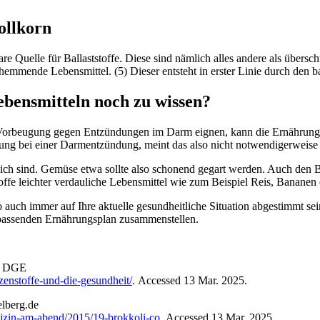
ollkorn
Quelle für Ballaststoffe. Diese sind nämlich alles andere als überschüs
hemmende Lebensmittel. (5) Dieser entsteht in erster Linie durch den ba
bensmitteln noch zu wissen?
 Vorbeugung gegen Entzündungen im Darm eignen, kann die Ernährung b
hrung bei einer Darmentzündung, meint das also nicht notwendigerwei
lich sind. Gemüse etwa sollte also schonend gegart werden. Auch den B
offe leichter verdauliche Lebensmittel wie zum Beispiel Reis, Bananen 
ch immer auf Ihre aktuelle gesundheitliche Situation abgestimmt sei
 passenden Ernährungsplan zusammenstellen.
”
DGE
zenstoffe-und-die-gesundheit/
.
Accessed 13 Mar. 2025.
elberg.de
dizin-am-abend/2015/19-brokkoli-co
.
Accessed 13 Mar. 2025.