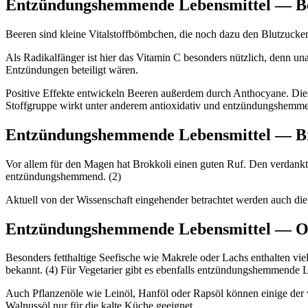
Entzündungshemmende Lebensmittel — B
Beeren sind kleine Vitalstoffbömbchen, die noch dazu den Blutzucke
Als Radikalfänger ist hier das Vitamin C besonders nützlich, denn un
Entzündungen beteiligt wären.
Positive Effekte entwickeln Beeren außerdem durch Anthocyane. Diese
Stoffgruppe wirkt unter anderem antioxidativ und entzündungshemme
Entzündungshemmende Lebensmittel — B
Vor allem für den Magen hat Brokkoli einen guten Ruf. Den verdank
entzündungshemmend. (2)
Aktuell von der Wissenschaft eingehender betrachtet werden auch di
Entzündungshemmende Lebensmittel — O
Besonders fetthaltige Seefische wie Makrele oder Lachs enthalten vi
bekannt. (4) Für Vegetarier gibt es ebenfalls entzündungshemmende L
Auch Pflanzenöle wie Leinöl, Hanföl oder Rapsöl können einige der w
Walnussöl nur für die kalte Küche geeignet.