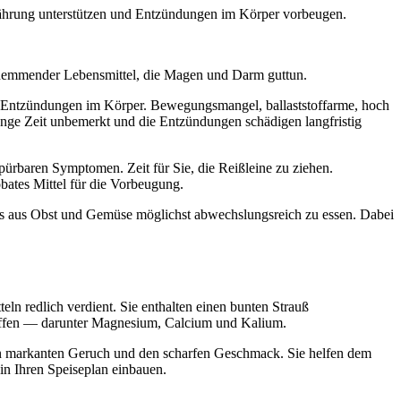
ährung unterstützen und Entzündungen im Körper vorbeugen.
shemmender Lebensmittel, die Magen und Darm guttun.
e Entzündungen im Körper. Bewegungsmangel, ballaststoffarme, hoch
lange Zeit unbemerkt und die Entzündungen schädigen langfristig
ürbaren Symptomen. Zeit für Sie, die Reißleine zu ziehen.
ates Mittel für die Vorbeugung.
asis aus Obst und Gemüse möglichst abwechslungsreich zu essen. Dabei
 redlich verdient. Sie enthalten einen bunten Strauß
stoffen — darunter Magnesium, Calcium und Kalium.
en markanten Geruch und den scharfen Geschmack. Sie helfen dem
n Ihren Speiseplan einbauen.