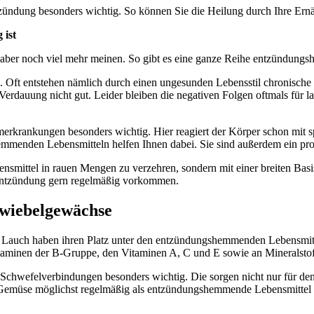
ündung besonders wichtig. So können Sie die Heilung durch Ihre Ern
 ist
aber noch viel mehr meinen. So gibt es eine ganze Reihe entzündung
. Oft entstehen nämlich durch einen ungesunden Lebensstil chronisch
Verdauung nicht gut. Leider bleiben die negativen Folgen oftmals für 
rkrankungen besonders wichtig. Hier reagiert der Körper schon mit sp
menden Lebensmitteln helfen Ihnen dabei. Sie sind außerdem ein prob
bensmittel in rauen Mengen zu verzehren, sondern mit einer breiten B
mentzündung gern regelmäßig vorkommen.
wiebelgewächse
auch haben ihren Platz unter den entzündungshemmenden Lebensmitteln
n Vitaminen der B-Gruppe, den Vitaminen A, C und E sowie an Mineral
 Schwefelverbindungen besonders wichtig. Die sorgen nicht nur für d
Gemüse möglichst regelmäßig als entzündungshemmende Lebensmittel i