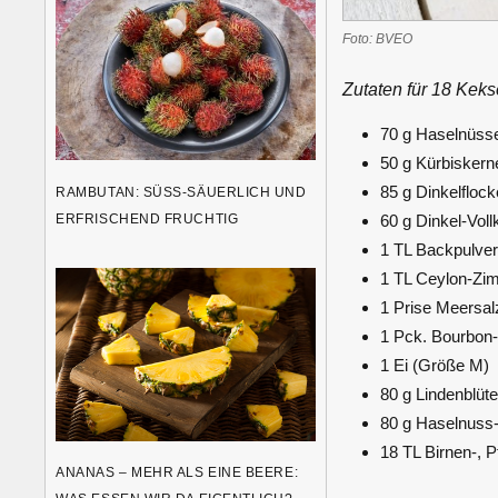
Foto: BVEO
Zutaten für 18 Keks
70 g Haselnüss
50 g Kürbiskern
85 g Dinkelflocke
RAMBUTAN: SÜSS-SÄUERLICH UND E
RFRISCHEND FRUCHTIG
60 g Dinkel-Vol
1 TL Backpulve
1 TL Ceylon-Zim
1 Prise Meersal
1 Pck. Bourbon-
1 Ei (Größe M)
80 g Lindenblüt
80 g Haselnuss
18 TL Birnen-, 
ANANAS – MEHR ALS EINE BEERE: