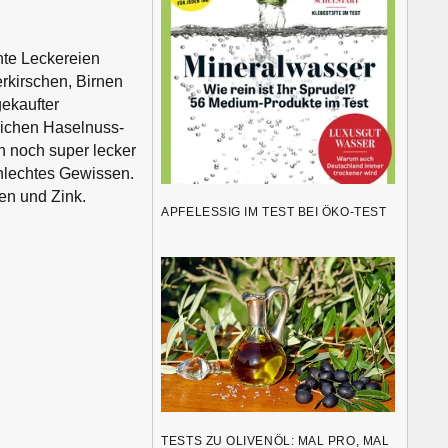
te Leckereien
rkirschen, Birnen
gekaufter
lichen Haselnuss-
h noch super lecker
hlechtes Gewissen.
en und Zink.
APFELESSIG IM TEST BEI ÖKO-TEST
TESTS ZU OLIVENÖL: MAL PRO, MAL