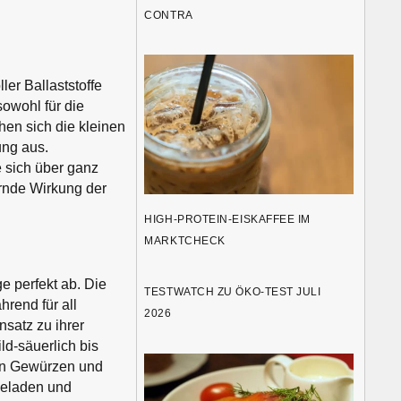
CONTRA
ler Ballaststoffe
sowohl für die
hen sich die kleinen
ung aus.
 sich über ganz
rnde Wirkung der
HIGH-PROTEIN-EISKAFFEE IM
MARKTCHECK
e perfekt ab. Die
TESTWATCH ZU ÖKO-TEST JULI
rend für all
2026
nsatz zu ihrer
ld-säuerlich bis
eren Gewürzen und
rmeladen und