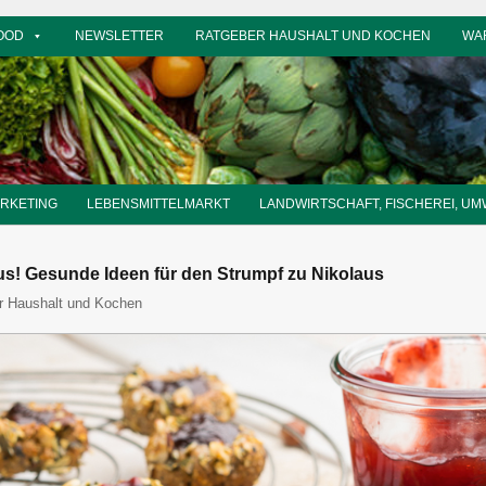
OOD
NEWSLETTER
RATGEBER HAUSHALT UND KOCHEN
WA
ARKETING
LEBENSMITTELMARKT
LANDWIRTSCHAFT, FISCHEREI, UM
 raus! Gesunde Ideen für den Strumpf zu Nikolaus
itor
r Haushalt und Kochen