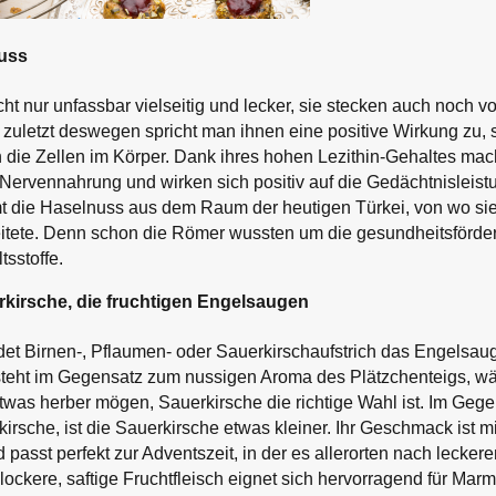
Nuss
t nur unfassbar vielseitig und lecker, sie stecken auch noch vol
 zuletzt deswegen spricht man ihnen eine positive Wirkung zu, 
die Zellen im Körper. Dank ihres hohen Lezithin-Gehaltes mac
 Nervennahrung und wirken sich positiv auf die Gedächtnisleist
t die Haselnuss aus dem Raum der heutigen Türkei, von wo sie
eitete. Denn schon die Römer wussten um die gesundheitsförde
tsstoffe.
kirsche, die fruchtigen Engelsaugen
t Birnen-, Pflaumen- oder Sauerkirschaufstrich das Engelsaug
teht im Gegensatz zum nussigen Aroma des Plätzchenteigs, wäh
etwas herber mögen, Sauerkirsche die richtige Wahl ist. Im Gege
irsche, ist die Sauerkirsche etwas kleiner. Ihr Geschmack ist mi
 passt perfekt zur Adventszeit, in der es allerorten nach leck
lockere, saftige Fruchtfleisch eignet sich hervorragend für Ma