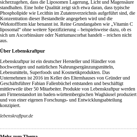
sicherzugehen, dass die Liposomen Lagerung, Licht und Magensäure
standhalten. Eine hohe Qualität zeigt sich etwa daran, dass typische
Phospholipide wie Lecithin im Zutatenverzeichnis aufgeführt sind, die
Konzentration dieser Bestandteile angegeben wird und die
Wirkstoffform klar benannt ist. Reine Grundangaben wie „Vitamin C
liposomal“ ohne weitere Spezifizierung – beispielsweise dazu, ob es
sich um Ascorbinsäure oder Natriumascorbat handelt – reichen nicht
aus.
Über Lebenskraftpur
Lebenskraftpur ist ein deutscher Hersteller und Händler von
hochwertigen und natürlichen Nahrungsergänzungsmitteln,
Lebensmitteln, Superfoods und Kosmetikprodukten. Das
Unternehmen ist 2016 im Keller des Elternhauses von Gründer und
Geschäftsführer Fabian Fallenbüchel entstanden und beschäftigt
mittlerweile über 50 Mitarbeiter. Produkte von Lebenskraftpur werden
am Firmenstandort im baden-württembergischen Waghäusel produziert
und von einer eigenen Forschungs- und Entwicklungsabteilung
konzipiert.
lebenskraftpur.de
Mehr zum Thema