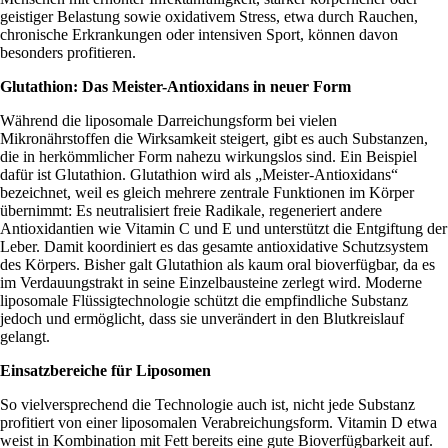
geistiger Belastung sowie oxidativem Stress, etwa durch Rauchen,
chronische Erkrankungen oder intensiven Sport, können davon
besonders profitieren.
Glutathion: Das Meister-Antioxidans in neuer Form
Während die liposomale Darreichungsform bei vielen
Mikronährstoffen die Wirksamkeit steigert, gibt es auch Substanzen,
die in herkömmlicher Form nahezu wirkungslos sind. Ein Beispiel
dafür ist Glutathion. Glutathion wird als „Meister-Antioxidans“
bezeichnet, weil es gleich mehrere zentrale Funktionen im Körper
übernimmt: Es neutralisiert freie Radikale, regeneriert andere
Antioxidantien wie Vitamin C und E und unterstützt die Entgiftung der
Leber. Damit koordiniert es das gesamte antioxidative Schutzsystem
des Körpers. Bisher galt Glutathion als kaum oral bioverfügbar, da es
im Verdauungstrakt in seine Einzelbausteine zerlegt wird. Moderne
liposomale Flüssigtechnologie schützt die empfindliche Substanz
jedoch und ermöglicht, dass sie unverändert in den Blutkreislauf
gelangt.
Einsatzbereiche für Liposomen
So vielversprechend die Technologie auch ist, nicht jede Substanz
profitiert von einer liposomalen Verabreichungsform. Vitamin D etwa
weist in Kombination mit Fett bereits eine gute Bioverfügbarkeit auf.