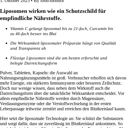
1. Oktober 2025 •
By food-monitor
Liposomen wirken wie ein Schutzschild für
empfindliche Nährstoffe.
Vitamin C gelangt liposomal bis zu 21-fach, Curcumin bis
zu 46-fach besser ins Blut
Die Wirksamkeit liposomaler Präparate hängt von Qualität
und Transparenz ab
Flüssige Liposomen sind die am besten erforschte und
belegte Darreichungsform
Pulver, Tabletten, Kapseln: die Auswahl an
Nahrungsergänzungsmitteln ist groß. Verbraucher erhoffen sich davon
mehr Energie, ein stärkeres Immunsystem oder besseren Zellschutz.
Doch nur wenige wissen, dass neben dem Wirkstoff auch die
Darreichungsform über die tatsächliche Wirksamkeit entscheidet. Vor
allem empfindliche Nährstoffe werden durch Magen­säure,
Verdauungsenzyme oder die Verstoffwechselung in der ersten
Leberpassage teilweise zerstört und erreichen den Blutkreislauf kaum.
Hier setzt die liposomale Technologie an: Sie schützt die Substanzen
und sorgt dafür, dass sie zuverlässig im Blutkreislauf ankommen. So