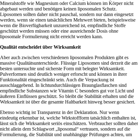
Mineralstoffe wie Magnesium oder Calcium können im Körper nicht
abgebaut werden und benötigen keinen liposomalen Schutz.
Liposomen sollten daher nicht pauschal, sondern nur dann eingesetzt
werden, wenn sie einen tatsächlichen Mehrwert bieten, beispielsweise
wenn die Bioverfügbarkeit unzureichend ist, empfindliche Stoffe
geschützt werden müssen oder eine ausreichende Dosis ohne
liposomale Formulierung nicht erreicht werden kann.
Qualität entscheidet über Wirksamkeit
Aber auch zwischen verschiedenen liposomalen Produkten gibt es
massive Qualitätsunterschiede. Flüssige Liposomen sind derzeit die am
besten untersuchte und sicherste Form mit belegter Wirksamkeit.
Pulverformen sind deutlich weniger erforscht und können in ihrer
Funktionalität eingeschränkt sein. Auch die Verpackung ist
ausschlaggebend. In lichtundurchlässigen Braunglasflaschen sind
empfindliche Substanzen wie Vitamin C besonders gut vor Licht und
äußeren Einflüssen geschützt. So bleibt die Stabilität erhalten und die
Wirksamkeit ist über die gesamte Haltbarkeit hinweg besser gesichert.
Ebenso wichtig ist Transparenz in der Deklaration. Nur wenn
eindeutig erkennbar ist, welche Wirkstoffform tatsächlich enthalten ist,
lässt sich die Wirksamkeit seriös einschätzen. Verbraucher sollten daher
nicht allein dem Schlagwort „liposomal“ vertrauen, sondern auf die
Formulierung, die Stabilität und unabhängige Prüfungen achten, um