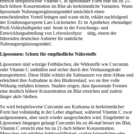
erreicht beispielsweise Vitamin C in liposomaler Form eine bis zu 21-
fach höhere Konzentration im Blut als herkömmliche Varianten. Wann
liposomale Nahrungsergänzungsmittel tatsächlich einen
entscheidenden Vorteil bringen und wann nicht, erklärt nachfolgend
der Ernährungsexperte Lars Lückemeier. Er ist
Apotheker
, ehemaliger
Profi-Volleyballspieler und heute in der Forschungs- und
Entwicklungsabteilung von
Lebenskraftpur
tätig, einem der
führenden deutschen Anbieter für natürliche
Nahrungsergänzungsmittel.
Liposomen: Schutz für empfindliche Nährstoffe
Liposomen sind winzige Fettbläschen, die Wirkstoffe wie Curcumin
oder Vitamin C umhüllen und sicher durch den Verdauungstrakt
transportieren. Diese Hülle schützt die Substanzen vor dem Abbau und
erleichtert ihre Aufnahme in den Blutkreislauf, wo sie ihre volle
Wirkung entfalten können. Studien zeigen, dass liposomale Formen
eine deutlich höhere Konzentration im Blut erreichen und zudem
länger aktiv bleiben.
So wird beispielsweise Curcumin aus Kurkuma in herkömmlicher
Form fast vollständig in der Leber abgebaut, während Vitamin C zwar
aufgenommen, aber rasch wieder ausgeschieden wird. Eingebettet in
Liposomen hingegen gelangt Curcumin bis zu 46-mal besser ins Blut,
Vitamin C erreicht eine bis zu 21-fach höhere Konzentration.
Menschen mit erhöhter Infektanfälligkeit, starker körperlicher oder