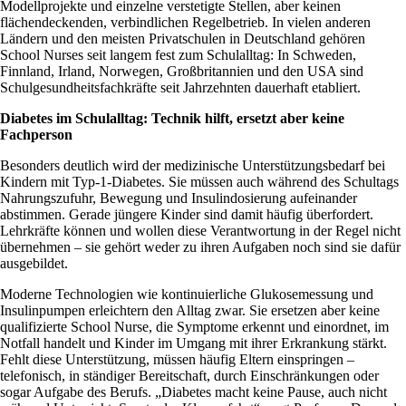
Modellprojekte und einzelne verstetigte Stellen, aber keinen
flächendeckenden, verbindlichen Regelbetrieb. In vielen anderen
Ländern und den meisten Privatschulen in Deutschland gehören
School Nurses seit langem fest zum Schulalltag: In Schweden,
Finnland, Irland, Norwegen, Großbritannien und den USA sind
Schulgesundheitsfachkräfte seit Jahrzehnten dauerhaft etabliert.
Diabetes im Schulalltag: Technik hilft, ersetzt aber keine
Fachperson
Besonders deutlich wird der medizinische Unterstützungsbedarf bei
Kindern mit Typ-1-Diabetes. Sie müssen auch während des Schultags
Nahrungszufuhr, Bewegung und Insulindosierung aufeinander
abstimmen. Gerade jüngere Kinder sind damit häufig überfordert.
Lehrkräfte können und wollen diese Verantwortung in der Regel nicht
übernehmen – sie gehört weder zu ihren Aufgaben noch sind sie dafür
ausgebildet.
Moderne Technologien wie kontinuierliche Glukosemessung und
Insulinpumpen erleichtern den Alltag zwar. Sie ersetzen aber keine
qualifizierte School Nurse, die Symptome erkennt und einordnet, im
Notfall handelt und Kinder im Umgang mit ihrer Erkrankung stärkt.
Fehlt diese Unterstützung, müssen häufig Eltern einspringen –
telefonisch, in ständiger Bereitschaft, durch Einschränkungen oder
sogar Aufgabe des Berufs. „Diabetes macht keine Pause, auch nicht