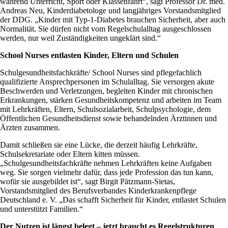
während Unterricht, Sport oder Klassenfahrt“, sagt Professor Dr. med.
Andreas Neu, Kinderdiabetologe und langjähriges Vorstandsmitglied
der DDG. „Kinder mit Typ-1-Diabetes brauchen Sicherheit, aber auch
Normalität. Sie dürfen nicht vom Regelschulalltag ausgeschlossen
werden, nur weil Zuständigkeiten ungeklärt sind.“
School Nurses entlasten Kinder, Eltern und Schulen
Schulgesundheitsfachkräfte/ School Nurses sind pflegefachlich
qualifizierte Ansprechpersonen im Schulalltag. Sie versorgen akute
Beschwerden und Verletzungen, begleiten Kinder mit chronischen
Erkrankungen, stärken Gesundheitskompetenz und arbeiten im Team
mit Lehrkräften, Eltern, Schulsozialarbeit, Schulpsychologie, dem
Öffentlichen Gesundheitsdienst sowie behandelnden Ärztinnen und
Ärzten zusammen.
Damit schließen sie eine Lücke, die derzeit häufig Lehrkräfte,
Schulsekretariate oder Eltern kitten müssen.
„Schulgesundheitsfachkräfte nehmen Lehrkräften keine Aufgaben
weg. Sie sorgen vielmehr dafür, dass jede Profession das tun kann,
wofür sie ausgebildet ist“, sagt Birgit Pätzmann-Sietas,
Vorstandsmitglied des Berufsverbandes Kinderkrankenpflege
Deutschland e. V. „Das schafft Sicherheit für Kinder, entlastet Schulen
und unterstützt Familien.“
Der Nutzen ist längst belegt – jetzt braucht es Regelstrukturen