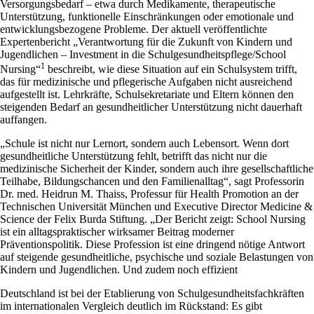
Versorgungsbedarf – etwa durch Medikamente, therapeutische
Unterstützung, funktionelle Einschränkungen oder emotionale und
entwicklungsbezogene Probleme. Der aktuell veröffentlichte
Expertenbericht „Verantwortung für die Zukunft von Kindern und
Jugendlichen – Investment in die Schulgesundheitspflege/School
1
Nursing“
beschreibt, wie diese Situation auf ein Schulsystem trifft,
das für medizinische und pflegerische Aufgaben nicht ausreichend
aufgestellt ist. Lehrkräfte, Schulsekretariate und Eltern können den
steigenden Bedarf an gesundheitlicher Unterstützung nicht dauerhaft
auffangen.
„Schule ist nicht nur Lernort, sondern auch Lebensort. Wenn dort
gesundheitliche Unterstützung fehlt, betrifft das nicht nur die
medizinische Sicherheit der Kinder, sondern auch ihre gesellschaftliche
Teilhabe, Bildungschancen und den Familienalltag“, sagt Professorin
Dr. med. Heidrun M. Thaiss, Professur für Health Promotion an der
Technischen Universität München und Executive Director Medicine &
Science der Felix Burda Stiftung. „Der Bericht zeigt: School Nursing
ist ein alltagspraktischer wirksamer Beitrag moderner
Präventionspolitik. Diese Profession ist eine dringend nötige Antwort
auf steigende gesundheitliche, psychische und soziale Belastungen von
Kindern und Jugendlichen. Und zudem noch effizient
Deutschland ist bei der Etablierung von Schulgesundheitsfachkräften
im internationalen Vergleich deutlich im Rückstand: Es gibt