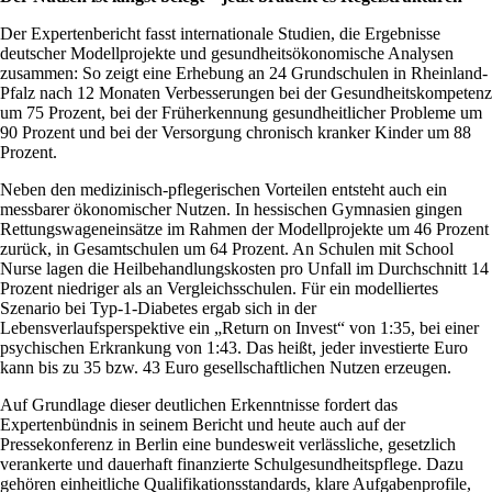
Der Expertenbericht fasst internationale Studien, die Ergebnisse
deutscher Modellprojekte und gesundheitsökonomische Analysen
zusammen: So zeigt eine Erhebung an 24 Grundschulen in Rheinland-
Pfalz nach 12 Monaten Verbesserungen bei der Gesundheitskompetenz
um 75 Prozent, bei der Früherkennung gesundheitlicher Probleme um
90 Prozent und bei der Versorgung chronisch kranker Kinder um 88
Prozent.
Neben den medizinisch-pflegerischen Vorteilen entsteht auch ein
messbarer ökonomischer Nutzen. In hessischen Gymnasien gingen
Rettungswageneinsätze im Rahmen der Modellprojekte um 46 Prozent
zurück, in Gesamtschulen um 64 Prozent. An Schulen mit School
Nurse lagen die Heilbehandlungskosten pro Unfall im Durchschnitt 14
Prozent niedriger als an Vergleichsschulen. Für ein modelliertes
Szenario bei Typ-1-Diabetes ergab sich in der
Lebensverlaufsperspektive ein „Return on Invest“ von 1:35, bei einer
psychischen Erkrankung von 1:43. Das heißt, jeder investierte Euro
kann bis zu 35 bzw. 43 Euro gesellschaftlichen Nutzen erzeugen.
Auf Grundlage dieser deutlichen Erkenntnisse fordert das
Expertenbündnis in seinem Bericht und heute auch auf der
Pressekonferenz in Berlin eine bundesweit verlässliche, gesetzlich
verankerte und dauerhaft finanzierte Schulgesundheitspflege. Dazu
gehören einheitliche Qualifikationsstandards, klare Aufgabenprofile,