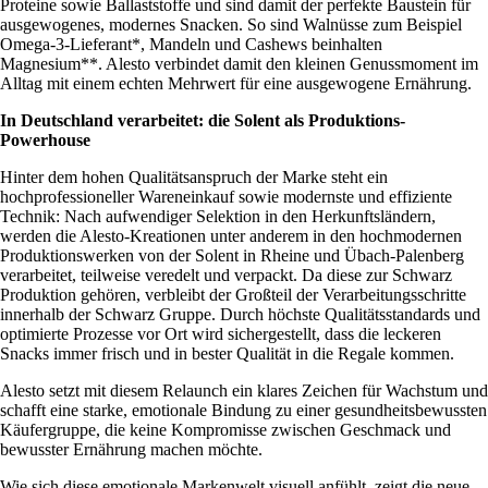
Proteine sowie Ballaststoffe und sind damit der perfekte Baustein für
ausgewogenes, modernes Snacken. So sind Walnüsse zum Beispiel
Omega-3-Lieferant*, Mandeln und Cashews beinhalten
Magnesium**. Alesto verbindet damit den kleinen Genussmoment im
Alltag mit einem echten Mehrwert für eine ausgewogene Ernährung.
In Deutschland verarbeitet: die Solent als Produktions-
Powerhouse
Hinter dem hohen Qualitätsanspruch der Marke steht ein
hochprofessioneller Wareneinkauf sowie modernste und effiziente
Technik: Nach aufwendiger Selektion in den Herkunftsländern,
werden die Alesto-Kreationen unter anderem in den hochmodernen
Produktionswerken von der Solent in Rheine und Übach-Palenberg
verarbeitet, teilweise veredelt und verpackt. Da diese zur Schwarz
Produktion gehören, verbleibt der Großteil der Verarbeitungsschritte
innerhalb der Schwarz Gruppe. Durch höchste Qualitätsstandards und
optimierte Prozesse vor Ort wird sichergestellt, dass die leckeren
Snacks immer frisch und in bester Qualität in die Regale kommen.
Alesto setzt mit diesem Relaunch ein klares Zeichen für Wachstum und
schafft eine starke, emotionale Bindung zu einer gesundheitsbewussten
Käufergruppe, die keine Kompromisse zwischen Geschmack und
bewusster Ernährung machen möchte.
Wie sich diese emotionale Markenwelt visuell anfühlt, zeigt die neue