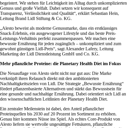
begeistert. Wir stehen für Leichtigkeit im Alltag durch unkomplizierten
Genuss und große Vielfalt. Dabei setzen wir konsequent auf
Transparenz, Verlässlichkeit und Qualität“, erklärt Sebastian Hein,
Leitung Brand Lidl Stiftung & Co. KG.
„Alesto beweist als moderne Genussmarke, dass ein erstklassiges
Snack-Erlebnis, ein ausgewogener Lifestyle und das beste Preis-
Leistungs-Verhältnis perfekt zusammenpassen. Wir machen eine
bewusste Ernährung für jeden zugänglich – unkompliziert und zum
gewohnt günstigen Lidl-Preis“, sagt Alexander Lafery, Leitung
Marketing der Lidl Dienstleistung GmbH und Co. KG.
Mehr pflanzliche Proteine: die Planetary Health Diet im Fokus
Die Neuauflage von Alesto sieht nicht nur gut aus: Die Marke
verknüpft ihren Relaunch direkt mit den ambitionierten
Nachhaltigkeitszielen von Lidl. Die Strategie „Bewusste Ernährung“
fördert pflanzenbasierte Alternativen und stärkt das Bewusstsein für
eine gesunde und nachhaltige Ernährung. Dabei orientiert sich Lidl an
den wissenschaftlichen Leitlinien der Planetary Health Diet.
Ein zentraler Meilenstein ist dabei, den Anteil pflanzlicher
Proteinquellen bis 2030 auf 20 Prozent im Sortiment zu erhöhen.
Genau hier kommen Nüsse ins Spiel. Als echtes Core-Produkt von
Alesto liefern sie wertvolle ungesättigte Fettsäuren, pflanzliche