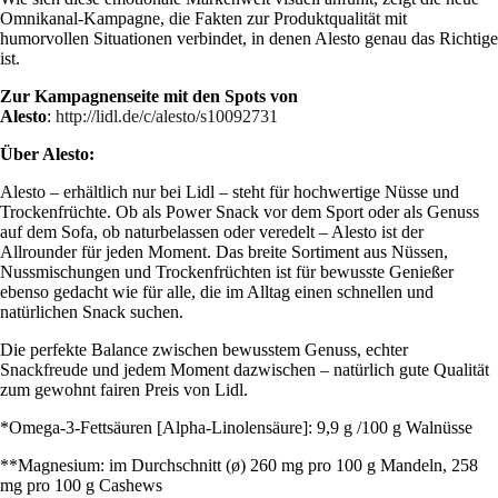
Omnikanal-Kampagne, die Fakten zur Produktqualität mit
humorvollen Situationen verbindet, in denen Alesto genau das Richtige
ist.
Zur Kampagnenseite mit den Spots von
Alesto
:
http://lidl.de/c/alesto/s10092731
Über Alesto:
Alesto – erhältlich nur bei Lidl – steht für hochwertige Nüsse und
Trockenfrüchte. Ob als Power Snack vor dem Sport oder als Genuss
auf dem Sofa, ob naturbelassen oder veredelt – Alesto ist der
Allrounder für jeden Moment. Das breite Sortiment aus Nüssen,
Nussmischungen und Trockenfrüchten ist für bewusste Genießer
ebenso gedacht wie für alle, die im Alltag einen schnellen und
natürlichen Snack suchen.
Die perfekte Balance zwischen bewusstem Genuss, echter
Snackfreude und jedem Moment dazwischen – natürlich gute Qualität
zum gewohnt fairen Preis von Lidl.
*Omega-3-Fettsäuren [Alpha-Linolensäure]: 9,9 g /100 g Walnüsse
**Magnesium: im Durchschnitt (ø) 260 mg pro 100 g Mandeln, 258
mg pro 100 g Cashews