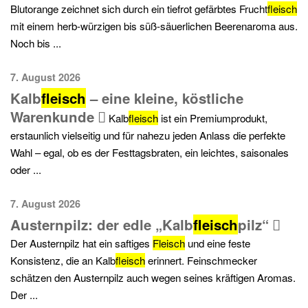
Blutorange zeichnet sich durch ein tiefrot gefärbtes Frucht
fleisch
mit einem herb-würzigen bis süß-säuerlichen Beerenaroma aus.
Noch bis ...
7. August 2026
Kalb
fleisch
– eine kleine, köstliche
Warenkunde
Kalb
fleisch
ist ein Premiumprodukt,
erstaunlich vielseitig und für nahezu jeden Anlass die perfekte
Wahl – egal, ob es der Festtagsbraten, ein leichtes, saisonales
oder ...
7. August 2026
Austernpilz: der edle „Kalb
fleisch
pilz“
Der Austernpilz hat ein saftiges
Fleisch
und eine feste
Konsistenz, die an Kalb
fleisch
erinnert. Feinschmecker
schätzen den Austernpilz auch wegen seines kräftigen Aromas.
Der ...