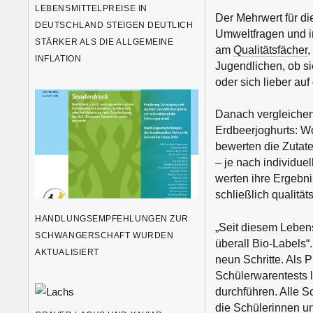
LEBENSMITTELPREISE IN
Der Mehrwert für di
DEUTSCHLAND STEIGEN DEUTLICH
Umweltfragen und i
STÄRKER ALS DIE ALLGEMEINE
am
Qualitätsfächer
,
INFLATION
Jugendlichen, ob s
oder sich lieber au
Danach vergleichen
Erdbeerjoghurts: Wo
bewerten die Zutat
– je nach individue
werten ihre Ergebn
schließlich qualitä
HANDLUNGSEMPFEHLUNGEN ZUR
„Seit diesem Lebens
SCHWANGERSCHAFT WURDEN
überall Bio-Labels“
AKTUALISIERT
neun Schritte. Als P
Schülerwarentests l
durchführen. Alle Sc
die Schülerinnen un