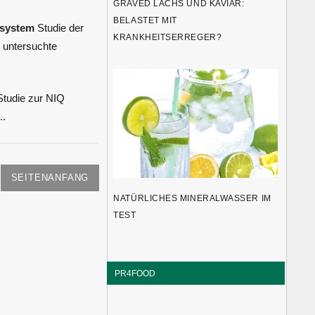
GRAVED LACHS UND KAVIAR:
BELASTET MIT
ssystem
Studie der
KRANKHEITSERREGER?
g untersuchte
tudie zur NIQ
..
SEITENANFANG
NATÜRLICHES MINERALWASSER IM
TEST
PR4FOOD