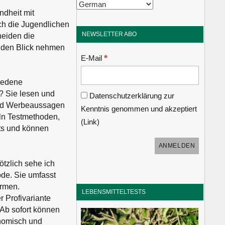
ndheit mit
ch die Jugendlichen
NEWSLETTER ABO
heiden die
n den Blick nehmen
*
E-Mail
iedene
t? Sie lesen und
Datenschutzerklärung zur
 und Werbeaussagen
Kenntnis genommen und akzeptiert
eln Testmethoden,
(
Link
)
ts und können
ötzlich sehe ich
ode. Sie umfasst
ormen.
LEBENSMITTELTESTS
r Profivariante
. Ab sofort können
onomisch und