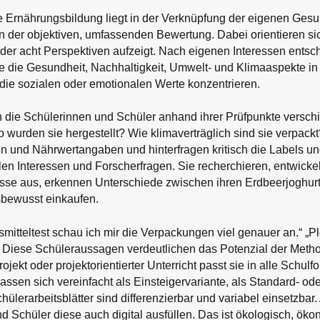
e Ernährungsbildung liegt in der Verknüpfung der eigenen Gesu
n der objektiven, umfassenden Bewertung. Dabei orientieren si
 der acht Perspektiven aufzeigt. Nach eigenen Interessen entsc
ie die Gesundheit, Nachhaltigkeit, Umwelt- und Klimaaspekte i
f die sozialen oder emotionalen Werte konzentrieren.
 die Schülerinnen und Schüler anhand ihrer Prüfpunkte versch
 wurden sie hergestellt? Wie klimaverträglich sind sie verpack
en und Nährwertangaben und hinterfragen kritisch die Labels
llen Interessen und Forscherfragen. Sie recherchieren, entwick
isse aus, erkennen Unterschiede zwischen ihren Erdbeerjoghur
tsbewusst einkaufen.
mitteltest schau ich mir die Verpackungen viel genauer an.“ „Pl
. Diese Schüleraussagen verdeutlichen das Potenzial der Meth
rojekt oder projektorientierter Unterricht passt sie in alle Schulf
assen sich vereinfacht als Einsteigervariante, als Standard- ode
hülerarbeitsblätter sind differenzierbar und variabel einsetzbar
d Schüler diese auch digital ausfüllen. Das ist ökologisch, ök