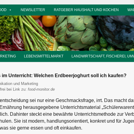
OOD
NEWSLETTER
RATGEBER HAUSHALT UND KOCHEN
WA
ARKETING
LEBENSMITTELMARKT
LANDWIRTSCHAFT, FISCHEREI, UM
 im Unterricht: Welchen Erdbeerjoghurt soll ich kaufen?
itor
kation und Marketing
frei bei Link zu:
food-monitor.de
fentscheidung sei nur eine Geschmacksfrage, irrt. Das macht d
Ernährung herausgegebene Unterrichtsmaterial „Schülerwarent
lich. Dahinter steckt eine bewährte Unterrichtsmethode zur Ver
ulen. Sie ist modern, handlungsorientiert, konkret und für Juge
, was sie gerne essen und oft einkaufen.