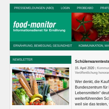
Zum
PRESSEMELDUNGEN (ABO)
LOGIN
PROBEABO
PR4F
Inhalt
springen
Informationsdienst
ERNÄHRUNG, BEWEGUNG, GESUNDHEIT
KOMMUNIKATION, M
für
Ernährung
NEWSLETTER
Schülerwarentests
15. April 2020
food-mon
Kommuni
Veröffentlichung honorar
Wer denkt, die Kau
Bundeszentrum für 
Lebensmitteln“ deut
weiterführenden Sch
weil sie das testen