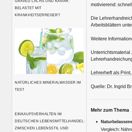
GRAVED LACHS UND KAVIAR:
motivierend: schnel
BELASTET MIT
KRANKHEITSERREGER?
Die Lehrerhandreic
Arbeitsblättern unt
Weitere Information
Unterrichtsmaterial 
Lehrerhandreichung
Lehrerheft als Print
NATÜRLICHES MINERALWASSER IM
Quelle: Dr. Ingrid
TEST
Mehr zum Thema
EINKAUFSVERHALTEN IM
DEUTSCHEN LEBENSMITTELHANDEL:
Naturbelassene
ZWISCHEN LEBENSSTIL UND
Vergleich: Nähr