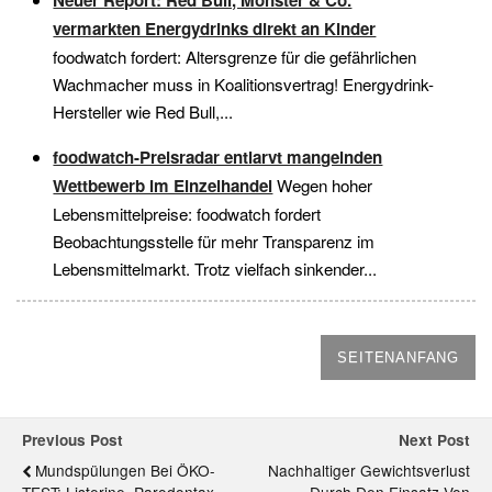
Neuer Report: Red Bull, Monster & Co.
vermarkten Energydrinks direkt an Kinder
foodwatch fordert: Altersgrenze für die gefährlichen
Wachmacher muss in Koalitionsvertrag! Energydrink-
Hersteller wie Red Bull,...
foodwatch-Preisradar entlarvt mangelnden
Wettbewerb im Einzelhandel
Wegen hoher
Lebensmittelpreise: foodwatch fordert
Beobachtungsstelle für mehr Transparenz im
Lebensmittelmarkt. Trotz vielfach sinkender...
SEITENANFANG
Previous Post
Next Post
Mundspülungen Bei ÖKO-
Nachhaltiger Gewichtsverlust
TEST: Listerine, Parodontax
Durch Den Einsatz Von