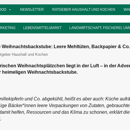
OOD
NEWSLETTER
RATGEBER HAUSHALT UND KOCHEN
WA
ARKETING
LEBENSMITTELMARKT
LANDWIRTSCHAFT, FISCHEREI, UM
 Weihnachtsbackstube: Leere Mehltüten, Backpapier & Co. 
od-monitor
tgeber Haushalt und Kochen
rischen Weihnachtsplätzchen liegt in der Luft – in der Adven
 heimeligen Weihnachtsbackstube.
nillekipferln und Co. abgekühlt, heißt es aber auch: Küche auf
ißige Bäcker*innen leere Verpackungen von Zutaten, gebraucht
damit helfen, Ressourcen und das Klima zu schonen, erklärt die I
.