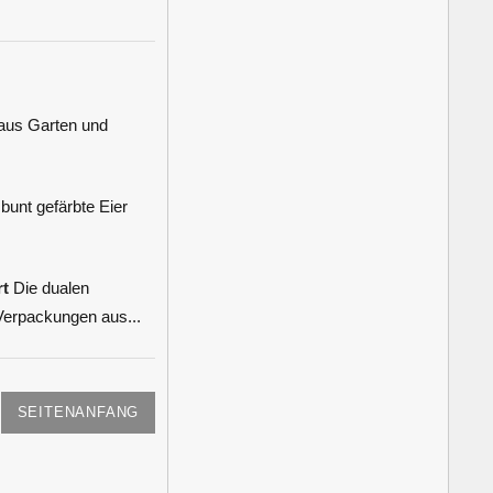
e aus Garten und
unt gefärbte Eier
rt
Die dualen
Verpackungen aus...
SEITENANFANG