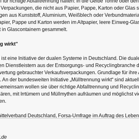
 für richtige Abfalltrennung halten: In die Gelbe Tonne oder d
 Verpackungen, die nicht aus Papier, Pappe, Karton oder Glas 
gen aus Kunststoff, Aluminium, Weißblech oder Verbundmateria
apier, Pappe und Karton werden im Altpapier, leere Einweg-Gl
t in Glascontainern gesammelt.
g wirkt“
“ ist eine Initiative der dualen Systeme in Deutschland. Die du
hren Dienstleistern aus der Entsorgungs- und Recyclingbranche
ertung gebrauchter Verkaufsverpackungen. Grundlage für ihre A
An der bundesweiten Initiative „Mülltrennung wirkt“ sind aktuel
Gemeinsam wollen sie über richtige Abfalltrennung und Recycli
ären, mit Irrtümern und Müllmythen aufräumen und möglichst 
en.
ttelverband Deutschland, Forsa-Umfrage im Auftrag des Leben
.de