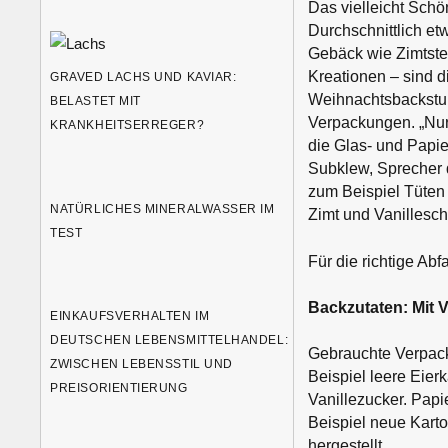
Das vielleicht Sch
Durchschnittlich et
Gebäck wie Zimtster
Kreationen – sind d
GRAVED LACHS UND KAVIAR:
Weihnachtsbackstube
BELASTET MIT
Verpackungen. „Nur
KRANKHEITSERREGER?
die Glas- und Papie
Subklew, Sprecher d
zum Beispiel Tüten
NATÜRLICHES MINERALWASSER IM
Zimt und Vanillesch
TEST
Für die richtige Abf
Backzutaten: Mit 
EINKAUFSVERHALTEN IM
DEUTSCHEN LEBENSMITTELHANDEL:
Gebrauchte Verpack
ZWISCHEN LEBENSSTIL UND
Beispiel leere Eier
PREISORIENTIERUNG
Vanillezucker. Papi
Beispiel neue Kart
hergestellt.