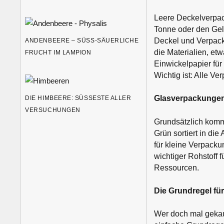
Leere Deckelverpac
Tonne oder den Gel
Deckel und Verpack
ANDENBEERE – SÜSS-SÄUERLICHE F
die Materialien, et
RUCHT IM LAMPION
Einwickelpapier für
Wichtig ist: Alle V
Glasverpackungen 
DIE HIMBEERE: SÜSSESTE ALLER V
ERSUCHUNGEN
Grundsätzlich kom
Grün sortiert in di
für kleine Verpacku
wichtiger Rohstoff 
Ressourcen.
Die Grundregel für
Wer doch mal gekau