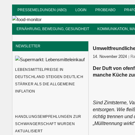
Zum
PRESSEMELDUNGEN (ABO)
LOGIN
PROBEABO
PR4F
Inhalt
food-
springen
monitor
Informationsdienst
ERNÄHRUNG, BEWEGUNG, GESUNDHEIT
KOMMUNIKATION, M
für
Ernährung
NEWSLETTER
Umweltfreundliche
14. November 2024
fo
Ra
Der Duft von ofenf
LEBENSMITTELPREISE IN
manche Küche zur
DEUTSCHLAND STEIGEN DEUTLICH
STÄRKER ALS DIE ALLGEMEINE
INFLATION
Sind Zimtsterne, Va
entsorgen. Wie fle
richtig trennen und 
HANDLUNGSEMPFEHLUNGEN ZUR
„Mülltrennung wirkt“
SCHWANGERSCHAFT WURDEN
AKTUALISIERT