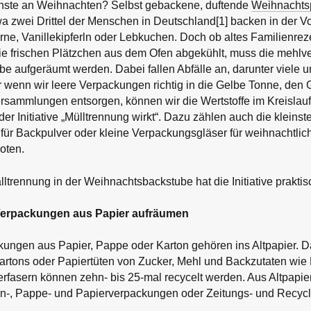
önste an Weihnachten? Selbst gebackene, duftende
Weihnachts
wa zwei Drittel der Menschen in Deutschland[1] backen in der V
ne, Vanillekipferln oder Lebkuchen. Doch ob altes Familienrez
ie frischen Plätzchen aus dem Ofen abgekühlt, muss die mehlv
 aufgeräumt werden. Dabei fallen Abfälle an, darunter viele u
 wenn wir leere Verpackungen richtig in die Gelbe Tonne, den 
rsammlungen entsorgen, können wir die Wertstoffe im Kreislauf h
er Initiative „Mülltrennung wirkt“. Dazu zählen auch die klein
 für Backpulver oder kleine Verpackungsgläser für weihnachtli
oten.
alltrennung in der Weihnachtsbackstube hat die Initiative praktis
Verpackungen aus Papier aufräumen
ungen aus Papier, Pappe oder Karton gehören ins Altpapier. D
kartons oder Papiertüten von Zucker, Mehl und Backzutaten wie
erfasern können zehn- bis 25-mal recycelt werden. Aus Altpapi
on-, Pappe- und Papierverpackungen oder Zeitungs- und Recyc