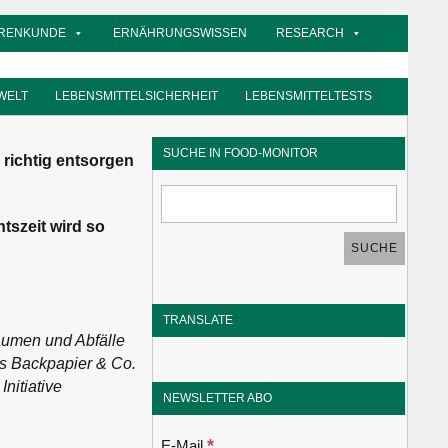
RENKUNDE
ERNÄHRUNGSWISSEN
RESEARCH
WELT
LEBENSMITTELSICHERHEIT
LEBENSMITTELTESTS
SUCHE IN FOOD-MONITOR
richtig entsorgen
tszeit wird so
TRANSLATE
räumen und Abfälle
es Backpapier & Co.
nitiative
NEWSLETTER ABO
*
E-Mail