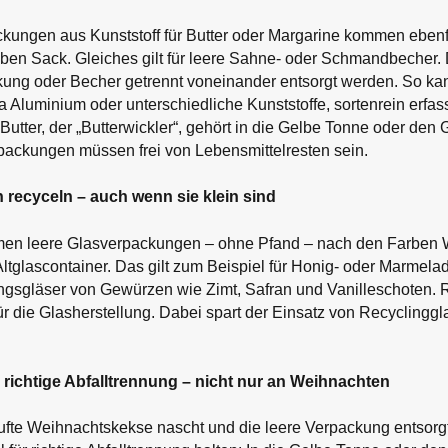
kungen aus Kunststoff für Butter oder Margarine kommen ebenfa
ben Sack. Gleiches gilt für leere Sahne- oder Schmandbecher. 
ung oder Becher getrennt voneinander entsorgt werden. So kan
wa Aluminium oder unterschiedliche Kunststoffe, sortenrein erfa
 Butter, der „Butterwickler“, gehört in die Gelbe Tonne oder den
erpackungen müssen frei von Lebensmittelresten sein.
recyceln – auch wenn sie klein sind
men leere Glasverpackungen – ohne Pfand – nach den Farben 
e Altglascontainer. Das gilt zum Beispiel für Honig- oder Marmel
ngsgläser von Gewürzen wie Zimt, Safran und Vanilleschoten. R
für die Glasherstellung. Dabei spart der Einsatz von Recyclingg
 richtige Abfalltrennung – nicht nur an Weihnachten
fte Weihnachtskekse nascht und die leere Verpackung entsorgt