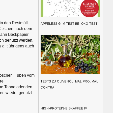
in den Restmüll.
APFELESSIG IM TEST BEI ÖKO-TEST
plätzchen nach dem
 kann Backpapier
ch genutzt werden.
 gilt übrigens auch
ldöschen, Tuben vom
re
TESTS ZU OLIVENÖL: MAL PRO, MAL
be Tonne oder den
CONTRA
en wieder genutzt
HIGH-PROTEIN-EISKAFFEE IM