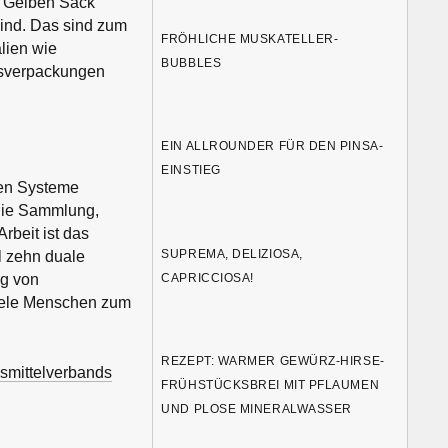
en Gelben Sack
sind. Das sind zum
FRÖHLICHE MUSKATELLER-
lien wie
BUBBLES
asverpackungen
EIN ALLROUNDER FÜR DEN PINSA-
EINSTIEG
alen Systeme
 die Sammlung,
rbeit ist das
SUPREMA, DELIZIOSA,
l zehn duale
CAPRICCIOSA!
ng von
viele Menschen zum
REZEPT: WARMER GEWÜRZ-HIRSE-
smittelverbands
FRÜHSTÜCKSBREI MIT PFLAUMEN
UND PLOSE MINERALWASSER