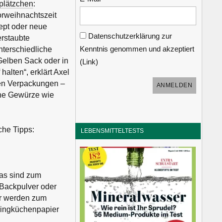
plätzchen
:
orweihnachtszeit
ept oder neue
Datenschutzerklärung zur
erstaubte
Kenntnis genommen und akzeptiert
nterschiedliche
Gelben Sack oder in
(
Link
)
alten“, erklärt Axel
sten Verpackungen –
che Gewürze wie
che Tipps:
LEBENSMITTELTESTS
as sind zum
 Backpulver oder
er werden zum
lingküchenpapier