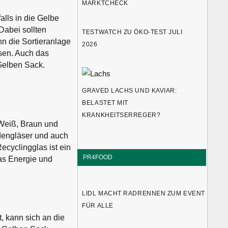
MARKTCHECK
lls in die Gelbe
Dabei sollten
TESTWATCH ZU ÖKO-TEST JULI
n die Sortieranlage
2026
ssen. Auch das
 Gelben Sack.
GRAVED LACHS UND KAVIAR:
BELASTET MIT
KRANKHEITSERREGER?
Weiß, Braun und
adengläser und auch
ecyclingglas ist ein
PR4FOOD
las Energie und
LIDL MACHT RADRENNEN ZUM EVENT
FÜR ALLE
, kann sich an die