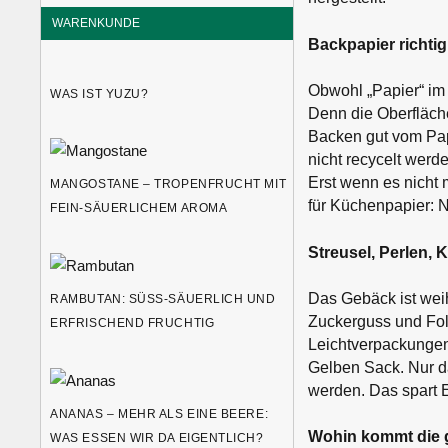
WARENKUNDE
Backpapier richti
Obwohl „Papier“ im 
WAS IST YUZU?
Denn die Oberfläche
Backen gut vom Pap
nicht recycelt werd
Erst wenn es nicht 
MANGOSTANE – TROPENFRUCHT MIT
für Küchenpapier: 
FEIN-SÄUERLICHEM AROMA
Streusel, Perlen, 
Das Gebäck ist wei
RAMBUTAN: SÜSS-SÄUERLICH UND E
Zuckerguss und Foli
RFRISCHEND FRUCHTIG
Leichtverpackungen
Gelben Sack. Nur d
werden. Das spart E
ANANAS – MEHR ALS EINE BEERE:
Wohin kommt die 
WAS ESSEN WIR DA EIGENTLICH?