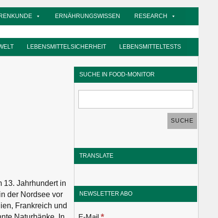
RENKUNDE
ERNÄHRUNGSWISSEN
RESEARCH
WELT
LEBENSMITTELSICHERHEIT
LEBENSMITTELTESTS
SUCHE IN FOOD-MONITOR
TRANSLATE
 13. Jahrhundert in
NEWSLETTER ABO
in der Nordsee vor
ien, Frankreich und
*
E-Mail
nte Naturbänke. In