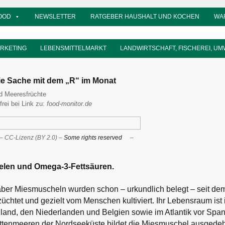
OOD
NEWSLETTER
RATGEBER HAUSHALT UND KOCHEN
WA
ARKETING
LEBENSMITTELMARKT
LANDWIRTSCHAFT, FISCHEREI, UM
e Sache mit dem „R“ im Monat
d Meeresfrüchte
frei bei Link zu:
food-monitor.de
 – CC-Lizenz (BY 2.0) –
Some rights reserved
–
elen und Omega-3-Fettsäuren.
ber Miesmuscheln wurden schon – urkundlich belegt – seit dem
üchtet und gezielt vom Menschen kultiviert. Ihr Lebensraum ist 
and, den Niederlanden und Belgien sowie im Atlantik vor Span
attenmeeren der Nordseeküste bildet die Miesmuschel ausgedeh