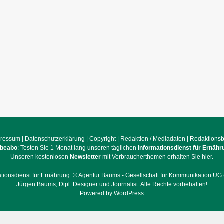
pressum
|
Datenschutzerklärung
|
Copyright
|
Redaktion / Mediadaten
|
Redaktions
obeabo
: Testen Sie 1 Monat lang unseren täglichen
Informationsdienst für Ernähr
Unseren kostenlosen
Newsletter
mit Verbraucherthemen erhalten Sie hier.
ationsdienst für Ernährung. ©
Agentur Baums - Gesellschaft für Kommunikation UG 
Jürgen Baums, Dipl. Designer und Journalist.
Alle Rechte vorbehalten!
Powered by WordPress