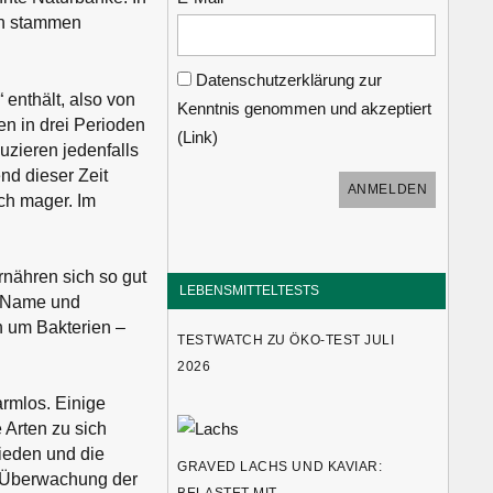
on stammen
Datenschutzerklärung zur
enthält, also von
Kenntnis genommen und akzeptiert
en in drei Perioden
(
Link
)
zieren jedenfalls
nd dieser Zeit
ch mager. Im
rnähren sich so gut
LEBENSMITTELTESTS
s Name und
n um Bakterien –
TESTWATCH ZU ÖKO-TEST JULI
2026
rmlos. Einige
 Arten zu sich
ieden und die
GRAVED LACHS UND KAVIAR:
e Überwachung der
BELASTET MIT