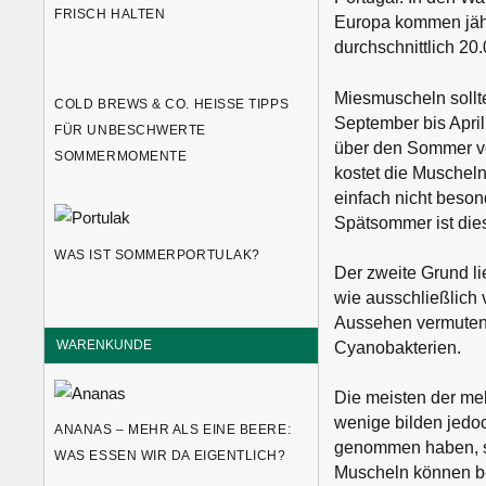
FRISCH HALTEN
Europa kommen jäh
durchschnittlich 2
Miesmuscheln sollt
COLD BREWS & CO. HEISSE TIPPS F
September bis April
ÜR UNBESCHWERTE S
über den Sommer ve
OMMERMOMENTE
kostet die Muscheln
einfach nicht beson
Spätsommer ist dies
WAS IST SOMMERPORTULAK?
Der zweite Grund li
wie ausschließlich 
Aussehen vermuten 
WARENKUNDE
Cyanobakterien.
Die meisten der me
wenige bilden jedoch
ANANAS – MEHR ALS EINE BEERE:
genommen haben, so
WAS ESSEN WIR DA EIGENTLICH?
Muscheln können be