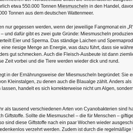
rlich etwa 550.000 Tonnen
Miesmuscheln
in den Handel, dav
0.000 Tonnen aus dem deutschen Wattenmeer.
en nur gegessen werden, wenn der jeweilige Fangmonat ein „R“ 
 – und dafür gibt es zwei gute Gründe: Miesmuscheln produzier
rteilt Eier und Sperma. Das ständige Laichen und Spermaprodu
 eine riesige Menge an Energie, was dazu führt, dass sie währe
ders gut schmecken. Auch die Fleisch-Ausbeute ist dann ziemli
e Zeit vorbei und die Tiere werden wieder dick und rund.
egt in der Ernährungsweise der Miesmuscheln begründet: Sie e
von Kleinstalgen, zu denen auch die Blaualge zählt. Anders al
lassen, handelt es sich korrekterweise nicht um Algen, sonder
hr als tausend verschiedenen Arten von Cyanobakterien sind ha
 Giftstoffe. Sollte die Miesmuschel – die für Menschen – giftige
 sind diese Giftstoffe nach ein paar Wochen wieder ausgesch
denkenlos verzehrt werden. Zudem ist durch die regelmäßig