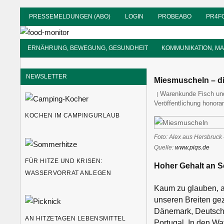
Zum
PRESSEMELDUNGEN (ABO)
LOGIN
PROBEABO
PR4F
Inhalt
food-
springen
monitor
Informationsdienst
ERNÄHRUNG, BEWEGUNG, GESUNDHEIT
KOMMUNIKATION, M
für
Ernährung
NEWSLETTER
Miesmuscheln – di
food-monitor
Warenkunde Fisch un
Veröffentlichung honorar
KOCHEN IM CAMPINGURLAUB
Foto: Alex aus Hersbruck
Quelle:
www.piqs.de
FÜR HITZE UND KRISEN:
Hoher Gehalt an S
WASSERVORRAT ANLEGEN
Kaum zu glauben, a
unseren Breiten gez
Dänemark, Deutschl
AN HITZETAGEN LEBENSMITTEL
Portugal. In den W