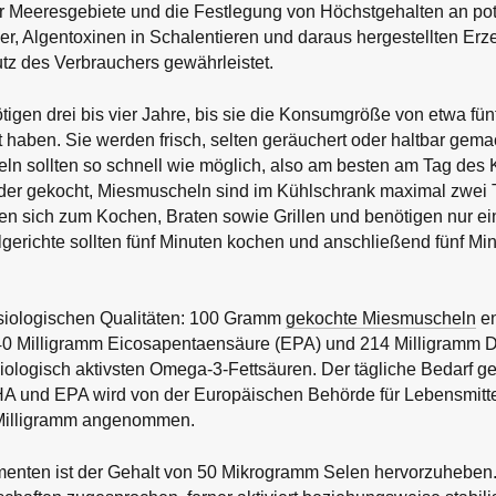
r Meeresgebiete und die Festlegung von Höchstgehalten an pot
r, Algentoxinen in Schalentieren und daraus hergestellten Erz
tz des Verbrauchers gewährleistet.
gen drei bis vier Jahre, bis sie die Konsumgröße von etwa fün
t haben. Sie werden frisch, selten geräuchert oder haltbar gem
ln sollten so schnell wie möglich, also am besten am Tag des
oder gekocht, Miesmuscheln sind im Kühlschrank maximal zwei T
n sich zum Kochen, Braten sowie Grillen und benötigen nur ein
gerichte sollten fünf Minuten kochen und anschließend fünf Mi
siologischen Qualitäten: 100 Gramm
gekochte Miesmuscheln
en
340 Milligramm Eicosapentaensäure (EPA) und 214 Milligramm
iologisch aktivsten Omega-3-Fettsäuren. Der tägliche Bedarf g
 und EPA wird von der Europäischen Behörde für Lebensmitte
Milligramm angenommen.
enten ist der Gehalt von 50 Mikrogramm Selen hervorzuheben