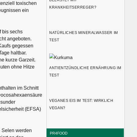
enziell toxischen
KRANKHEITSERREGER?
eugnissen ein
f bis sechs
NATÜRLICHES MINERALWASSER IM
acht angeboten.
TEST
 Kaufs gegessen
age haltbar.
e kurze Garzeit.
nuten ohne Hitze
ANTIENTZÜNDLICHE ERNÄHRUNG IM
TEST
thalten im Schnitt
 Docosahexaensäure
VEGANES EIS IM TEST: WIRKLICH
esunder
VEGAN?
lsicherheit (EFSA)
. Selen werden
PR4FOOD