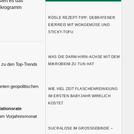
iert es das
Mikrogramm
RÖSLE REZEPT-TIPP: GEBRATENER
EIERREIS MIT WOKGEMÜSE UND
STICKY-TOFU
WAS DIE DARM-HIRN-ACHSE MIT DEM
 zu den Top-Trends
MIKROBIOM ZU TUN HAT
nten geopolitischen
WIE VIEL ZEIT FLASCHENREINIGUNG
IM ERSTEN BABYJAHR WIRKLICH
KOSTET
lationsrate
zum Vorjahresmonat
SUCRALOSE IM GROSSGEBINDE – W