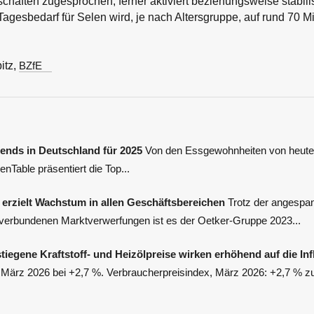
schaften zugesprochen, ferner aktiviert beziehungsweise stabilis
agesbedarf für Selen wird, je nach Altersgruppe, auf rund 70 
itz,
BZfE
rends in Deutschland für 2025
Von den Essgewohnheiten von heute
Table präsentiert die Top...
erzielt Wachstum in allen Geschäftsbereichen
Trotz der angespan
verbundenen Marktverwerfungen ist es der Oetker-Gruppe 2023...
iegene Kraftstoff- und Heizölpreise wirken erhöhend auf die Inf
im März 2026 bei +2,7 %. Verbraucherpreisindex, März 2026: +2,7 % 