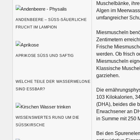
Muschelbänke, ihre
Algen im Meerwasse
umfangreicher Schu
ANDENBEERE – SÜSS-SÄUERLICHE F
RUCHT IM LAMPION
Miesmuscheln benöti
Zentimetern erreich
Frische Miesmusche
werden. Ob frisch 
APRIKOSE SÜSS UND SAFTIG
Miesmuscheln eigne
Klassische Muschel
garziehen.
WELCHE TEILE DER WASSERMELONE
SIND ESSBAR?
Die ernährungsphy
103 Kilokalorien, 
(DHA), beides die b
Erwachsener an DHA
WISSENSWERTES RUND UM DIE
in Summe mit 250 
SÜSSKIRSCHE
Bei den Spurenelem