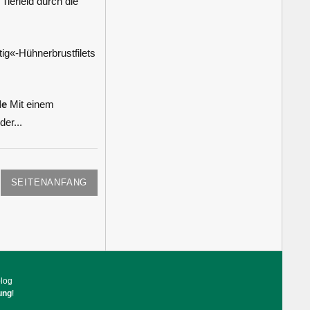
Tierleid durch die
g«-Hühnerbrustfilets
le
Mit einem
er...
SEITENANFANG
blog
ung
!