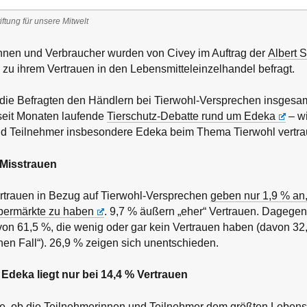
iftung für unsere Mitwelt
nnen und Verbraucher wurden von Civey im Auftrag der
Albert S
zu ihrem Vertrauen in den Lebensmitteleinzelhandel befragt.
die Befragten den Händlern bei Tierwohl-Versprechen insgesam
 seit Monaten laufende
Tierschutz-Debatte rund um Edeka
– wi
d Teilnehmer insbesondere Edeka beim Thema Tierwohl vertra
 Misstrauen
rtrauen in Bezug auf Tierwohl-Versprechen
geben nur 1,9 % an, 
upermärkte zu haben
. 9,7 % äußern „eher“ Vertrauen. Dagegen
von 61,5 %, die wenig oder gar kein Vertrauen haben (davon 32,
nen Fall“). 26,9 % zeigen sich unentschieden.
Edeka liegt nur bei 14,4 % Vertrauen
age, ob die Teilnehmerinnen und Teilnehmer dem größten Lebens