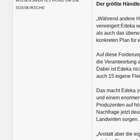
WISSENSWERTES RUND UM DIE
Der größte Händle
SÜSSKIRSCHE
„Während andere Han
verweigert Edeka we
als auch das überw
konkreten Plan für 
Auf diese Forderun
die Verantwortung a
Dabei ist Edeka nic
auch 15 eigene Flei
Das macht Edeka zu
und einem enormen 
Produzenten auf hö
Nachfrage jetzt deu
Landwirten sorgen.
„Anstatt aber die e