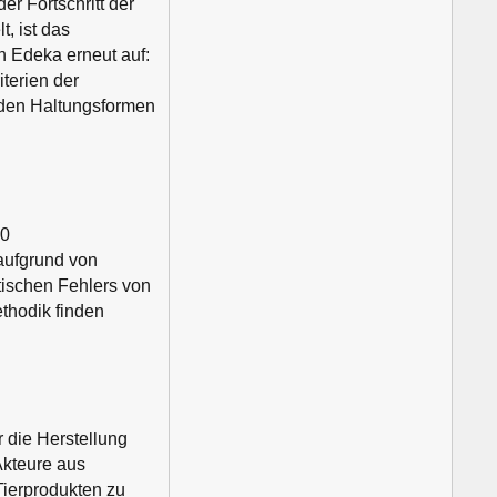
er Fortschritt der
, ist das
n Edeka erneut auf:
terien der
s den Haltungsformen
00
aufgrund von
tischen Fehlers von
thodik finden
ür die Herstellung
 Akteure aus
Tierprodukten zu