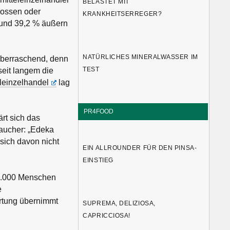
BELASTET MIT
lossen oder
KRANKHEITSERREGER?
 und 39,2 % äußern
NATÜRLICHES MINERALWASSER IM
überraschend, denn
TEST
seit langem die
leinzelhandel
lag
PR4FOOD
rt sich das
aucher: „Edeka
sich davon nicht
EIN ALLROUNDER FÜR DEN PINSA-
EINSTIEG
68.000 Menschen
e
ortung übernimmt
SUPREMA, DELIZIOSA,
CAPRICCIOSA!