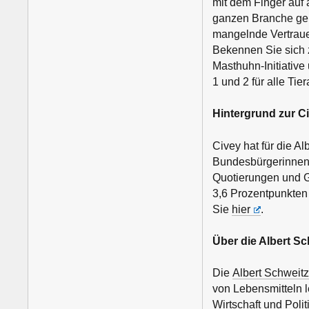
mit dem Finger auf a
ganzen Branche gebr
mangelnde Vertraue
Bekennen Sie sich z
Masthuhn-Initiative
1 und 2 für alle Tier
Hintergrund zur C
Civey hat für die A
Bundesbürgerinnen 
Quotierungen und Ge
3,6 Prozentpunkten
Sie
hier
.
Über die Albert Sc
Die
Albert Schweitz
von Lebensmitteln le
Wirtschaft und Poli