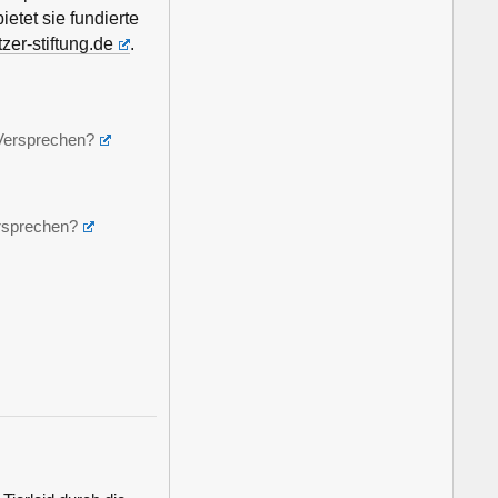
etet sie fundierte
tzer-stiftung.de
.
-Versprechen?
ersprechen?