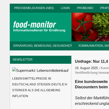
Zum
PRESSEMELDUNGEN (ABO)
LOGIN
PROBEABO
PR4F
Inhalt
springen
Informationsdienst
ERNÄHRUNG, BEWEGUNG, GESUNDHEIT
KOMMUNIKATION, M
für
Ernährung
NEWSLETTER
Umfrage: Nur 11,4
19. August 2025
food-
Kommu
Veröffentlichung honorar
LEBENSMITTELPREISE IN
Eine bundesweite 
DEUTSCHLAND STEIGEN DEUTLICH
Discountern beim 
STÄRKER ALS DIE ALLGEMEINE
INFLATION
Selbst der Marktfü
erschreckend ungl