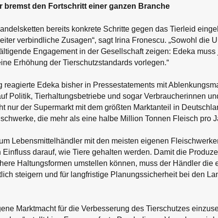
r bremst den Fortschritt einer ganzen Branche
delsketten bereits konkrete Schritte gegen das Tierleid eingel
iter verbindliche Zusagen“, sagt Irina Fronescu. „Sowohl die
ältigende Engagement in der Gesellschaft zeigen: Edeka muss j
eine Erhöhung der Tierschutzstandards vorlegen.“
g reagierte Edeka bisher in Pressestatements mit Ablenkungs
uf Politik, Tierhaltungsbetriebe und sogar Verbraucherinnen un
ht nur der Supermarkt mit dem größten Marktanteil in Deutschla
schwerke, die mehr als eine halbe Million Tonnen Fleisch pro J
m Lebensmittelhändler mit den meisten eigenen Fleischwerke
Einfluss darauf, wie Tiere gehalten werden. Damit die Produz
here Haltungsformen umstellen können, muss der Händler die
tlich steigern und für langfristige Planungssicherheit bei den L
igene Marktmacht für die Verbesserung des Tierschutzes einzus