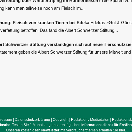
verfettung oder White Striping im Hühnerfleisch?
Die Spuren von 
ng kann man teilweise noch am Fleisch im...
ung: Fleisch von kranken Tieren bei Edeka
Edekas »Gut & Günsti
erfettung betroffen. Das fand die Albert Schweitzer Stiftung...
rt Schweitzer Stiftung verständigen sich auf neue Tierschutzzie
tement geben die Albert Schweitzer Stiftung für unsere Mitwelt und d
pressum
|
Datenschutzerklärung
|
Copyright
|
Redaktion / Mediadaten
|
Redaktions
obeabo
: Testen Sie 1 Monat lang unseren täglichen
Informationsdienst für Ernähr
Unseren kostenlosen
Newsletter
mit Verbraucherthemen erhalten Sie hier.