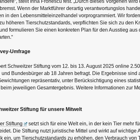
ndere“, stellt Irina Fronescu fest. „Durch dieses Vorgehen wird d
emst. Wenn der Marktführer derartig verantwortungslos handelt
n in den Lebensmitteleinzelhandel vorprogrammiert. Wir forder
u höheren Tierschutzstandards, verpflichten Sie sich zu den Kri
 und formulieren Sie einen konkreten Plan für den Ausstieg au
arten.“
ivey-Umfrage
lbert Schweitzer Stiftung vom 12. bis 13. August 2025 online 2.5
und Bundesbürger ab 18 Jahren befragt. Die Ergebnisse sind 
wichtungen repräsentativ, unter Berücksichtigung eines statis
 beim jeweiligen Gesamtergebnis. Weitere Informationen zur Me
hweitzer Stiftung für unsere Mitwelt
er Stiftung
setzt sich für eine Welt ein, in der kein Tier mehr f
idet. Die Stiftung nutzt juristische Mittel und wirkt auf wichtige
tik ein, um Tierschutzstandards zu erhöhen, den Verbrauch von 