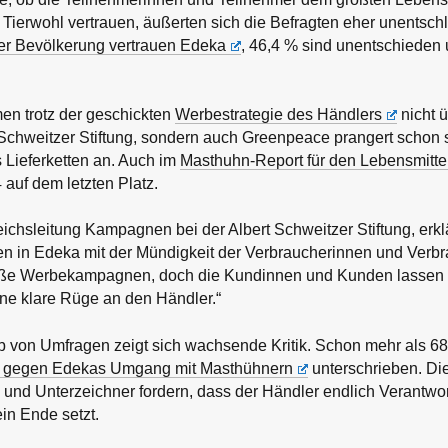
ierwohl vertrauen, äußerten sich die Befragten eher unentsch
er Bevölkerung vertrauen Edeka
, 46,4 % sind unentschieden
n trotz der geschickten
Werbestrategie des Händlers
nicht 
t Schweitzer Stiftung, sondern auch Greenpeace prangert schon 
 Lieferketten an. Auch im
Masthuhn-Report für den Lebensmitte
auf dem letzten Platz.
eichsleitung Kampagnen bei der Albert Schweitzer Stiftung, erklä
n in Edeka mit der Mündigkeit der Verbraucherinnen und Verbr
 große Werbekampagnen, doch die Kundinnen und Kunden lassen 
ine klare Rüge an den Händler.“
 von Umfragen zeigt sich wachsende Kritik. Schon mehr als 
 gegen Edekas Umgang mit Masthühnern
unterschrieben. Di
 und Unterzeichner fordern, dass der Händler endlich Verantw
in Ende setzt.