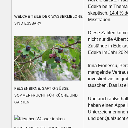
Edeka beim Thema T
skeptisch.
14,4 % d
WELCHE TEILE DER WASSERMELONE
Misstrauen.
SIND ESSBAR?
Diese Zahlen komme
nicht nur die Alber
Zustände in Edekas
Edeka im Jahr 2024 
Irina Fronescu, Ber
mangelnde Vertraue
investiert viel in
täuschen. Das ist e
FELSENBIRNE: SAFTIG-SÜSSE S
OMMERFRUCHT FÜR KÜCHE UND G
Und auch außerhalb
ARTEN
haben einen
Appell
Unterzeichnerinnen
und der Qualzucht e