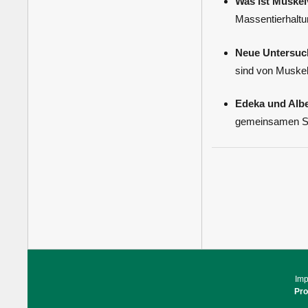
Was ist Muskel
Massentierhaltu
Neue Untersuch
sind von Muskelv
Edeka und Albe
gemeinsamen Sta
Im
Pr