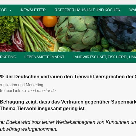
OOD
NEWSLETTER
RATGEBER HAUSHALT UND KOCHEN
WA
ARKETING
LEBENSMITTELMARKT
LANDWIRTSCHAFT, FISCHEREI, UM
 % der Deutschen vertrauen den Tierwohl-Versprechen der
monitor
nikation und Marketing
frei bei Link zu:
food-monitor.de
Befragung zeigt, dass das Vertrauen gegenüber Supermär
Thema Tierwohl insgesamt gering ist.
hrer Edeka wird trotz teurer Werbekampagnen von Kundinnen u
aubwürdig wahrgenommen.