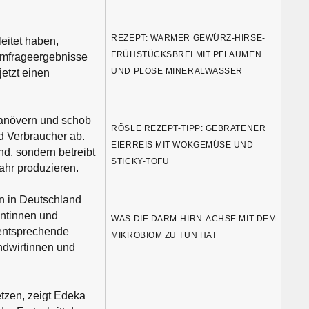
REZEPT: WARMER GEWÜRZ-HIRSE-
eitet haben,
FRÜHSTÜCKSBREI MIT PFLAUMEN
 Umfrageergebnisse
UND PLOSE MINERALWASSER
etzt einen
manövern und schob
RÖSLE REZEPT-TIPP: GEBRATENER
d Verbraucher ab.
EIERREIS MIT WOKGEMÜSE UND
nd, sondern betreibt
STICKY-TOFU
ahr produzieren.
n in Deutschland
entinnen und
WAS DIE DARM-HIRN-ACHSE MIT DEM
 entsprechende
MIKROBIOM ZU TUN HAT
andwirtinnen und
etzen, zeigt Edeka