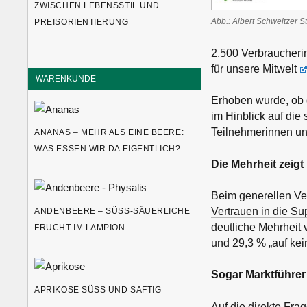
ZWISCHEN LEBENSSTIL UND
Abb.: Albert Schweitzer St
PREISORIENTIERUNG
2.500 Verbraucheri
für unsere Mitwelt
WARENKUNDE
Erhoben wurde, ob 
im Hinblick auf die
Teilnehmerinnen un
ANANAS – MEHR ALS EINE BEERE:
WAS ESSEN WIR DA EIGENTLICH?
Die Mehrheit zeigt
Beim generellen Ve
Vertrauen in die S
ANDENBEERE – SÜSS-SÄUERLICHE F
deutliche Mehrheit 
RUCHT IM LAMPION
und 29,3 % „auf kei
Sogar Marktführer 
APRIKOSE SÜSS UND SAFTIG
Auf die direkte Fr