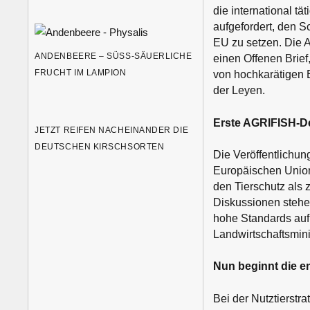
die international t
aufgefordert, den S
EU zu setzen. Die Ak
ANDENBEERE – SÜSS-SÄUERLICHE F
einen Offenen Brief
RUCHT IM LAMPION
von hochkarätigen 
der Leyen.
Erste AGRIFISH-Deb
JETZT REIFEN NACHEINANDER DIE
DEUTSCHEN KIRSCHSORTEN
Die Veröffentlichung
Europäischen Union
den Tierschutz als z
Diskussionen stehe
hohe Standards aufr
Landwirtschaftsminis
Nun beginnt die 
Bei der Nutztierstr