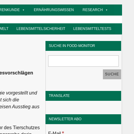
RENKUNDE
ERNÄHRUNGSWISSEN
RESEARCH
WELT
LEBENSMITTELSICHERHEIT
LEBENSMITTELTESTS
SUCHE IN FOOD-MONITOR
tzesvorschlägen
ie vorgestellt und
TRANSLATE
t sich die
eisen Ausstieg aus
NEWSLETTER ABO
hr des Tierschutzes
*
E-Mail