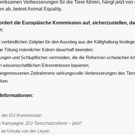
wirksamen Verbesserungen für die Tiere führen, hängt jetzt vo
 ab, betont Animal Equality.
ordert die Europäische Kommission auf, sicherzustellen, da
n:
 verbindlichen Zeitplan für den Ausstieg aus der Käfighaltung festlege
ge Tötung männlicher Küken dauerhaft beenden;
ngen und Schlupflöcher vermeiden, die die Reformen schwächen kö
n wissenschaftlichen Erkenntnissen basieren;
 angemessenen Zeitrahmens wirkungsvolle Verbesserungen des Tiersc
rken.
 Informationen:
ie der EU-Kommission
s Kampagne „EU-Tierschutzreform – jetzt“
l an Ursula von der Leyen