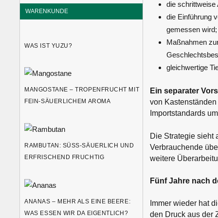
die schrittweise
WARENKUNDE
die Einführung v
gemessen wird;
Maßnahmen zur 
WAS IST YUZU?
Geschlechtsbes
gleichwertige Ti
MANGOSTANE – TROPENFRUCHT MIT
Ein separater Vors
von Kastenständen z
FEIN-SÄUERLICHEM AROMA
Importstandards umf
Die Strategie sieht
RAMBUTAN: SÜSS-SÄUERLICH UND E
Verbrauchende über
RFRISCHEND FRUCHTIG
weitere Überarbeit
Fünf Jahre nach d
ANANAS – MEHR ALS EINE BEERE:
Immer wieder hat d
WAS ESSEN WIR DA EIGENTLICH?
den Druck aus der 