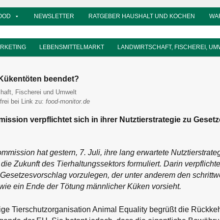
OOD
NEWSLETTER
RATGEBER HAUSHALT UND KOCHEN
WA
ARKETING
LEBENSMITTELMARKT
LANDWIRTSCHAFT, FISCHEREI, UM
 Kükentöten beendet?
or
haft, Fischerei und Umwelt
frei bei Link zu:
food-monitor.de
sion verpflichtet sich in ihrer Nutztierstrategie zu Gese
ission hat gestern, 7. Juli, ihre lang erwartete Nutztierstrateg
r die Zukunft des Tierhaltungssektors formuliert. Darin verpflichte
Gesetzesvorschlag vorzulegen, der unter anderem den schrittw
wie ein Ende der Tötung männlicher Küken vorsieht.
ätige Tierschutzorganisation Animal Equality begrüßt die Rückke