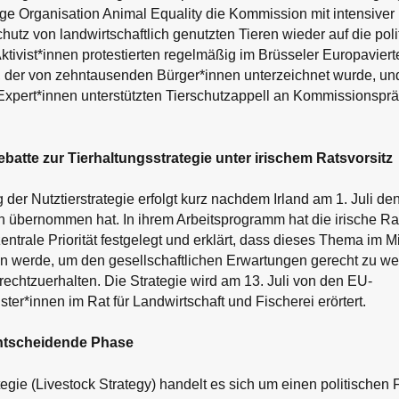
ätige Organisation Animal Equality die Kommission mit intensiv
chutz von landwirtschaftlich genutzten Tieren wieder auf die pol
tivist*innen protestierten regelmäßig im Brüsseler Europaviertel
, der von zehntausenden Bürger*innen unterzeichnet wurde, und
Expert*innen unterstützten Tierschutzappell an Kommissionsprä
atte zur Tierhaltungsstrategie unter irischem Ratsvorsitz
 der Nutztierstrategie erfolgt kurz nachdem Irland am 1. Juli den
 übernommen hat. In ihrem Arbeitsprogramm hat die irische Ra
entrale Priorität festgelegt und erklärt, dass dieses Thema im Mi
n werde, um den gesellschaftlichen Erwartungen gerecht zu w
echtzuerhalten. Die Strategie wird am 13. Juli von den EU-
ter*innen im Rat für Landwirtschaft und Fischerei erörtert.
entscheidende Phase
ategie (Livestock Strategy) handelt es sich um einen politischen