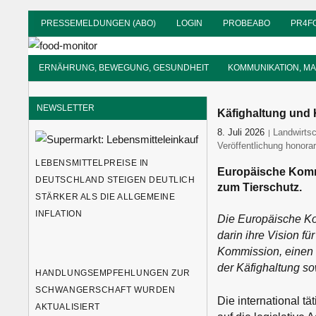
Zum
PRESSEMELDUNGEN (ABO)
LOGIN
PROBEABO
PR4F
Inhalt
food-
springen
monitor
Informationsdienst
ERNÄHRUNG, BEWEGUNG, GESUNDHEIT
KOMMUNIKATION, M
für
Ernährung
NEWSLETTER
Käfighaltung und
8. Juli 2026
food-monit
Landwirtsc
Veröffentlichung honorar
LEBENSMITTELPREISE IN
Europäische Kommis
DEUTSCHLAND STEIGEN DEUTLICH
zum Tierschutz.
STÄRKER ALS DIE ALLGEMEINE
INFLATION
Die Europäische Komm
darin ihre Vision fü
Kommission, einen 
der Käfighaltung so
HANDLUNGSEMPFEHLUNGEN ZUR
SCHWANGERSCHAFT WURDEN
Die international t
AKTUALISIERT