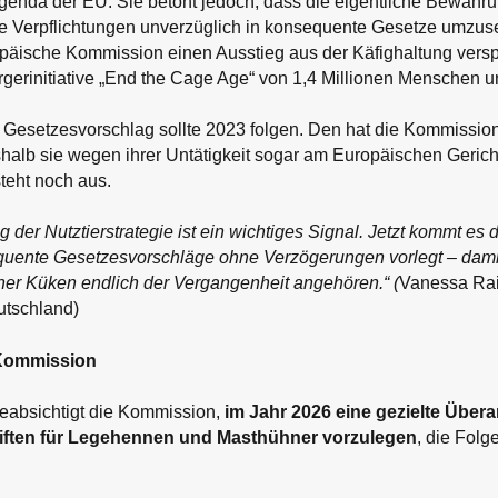
 Agenda der EU. Sie betont jedoch, dass die eigentliche Bewähr
se Verpflichtungen unverzüglich in konsequente Gesetze umzuse
opäische Kommission einen Ausstieg aus der Käfighaltung ver
gerinitiative „End the Cage Age“ von 1,4 Millionen Menschen un
 Gesetzesvorschlag sollte 2023 folgen. Den hat die Kommission
shalb sie wegen ihrer Untätigkeit sogar am Europäischen Gerich
steht noch aus.
g der Nutztierstrategie ist ein wichtiges Signal. Jetzt kommt es 
ente Gesetzesvorschläge ohne Verzögerungen vorlegt – damit
her Küken endlich der Vergangenheit angehören.“ (
Vanessa Rait
utschland)
-Kommission
beabsichtigt die Kommission,
im Jahr 2026 eine gezielte Übera
iften für Legehennen und Masthühner vorzulegen
, die Fol