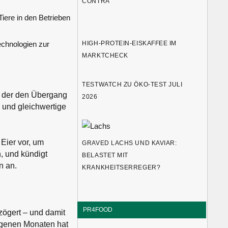
CONTRA
Tiere in den Betrieben
chnologien zur
HIGH-PROTEIN-EISKAFFEE IM
MARKTCHECK
TESTWATCH ZU ÖKO-TEST JULI
, der den Übergang
2026
 und gleichwertige
Eier vor, um
GRAVED LACHS UND KAVIAR:
, und kündigt
BELASTET MIT
n an.
KRANKHEITSERREGER?
PR4FOOD
zögert – und damit
ngenen Monaten hat