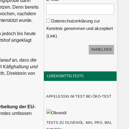
ungsprobe darin
tzen. Denn bereits
sprochen, nachdem
terstützt wurde.
Datenschutzerklärung zur
Kenntnis genommen und akzeptiert
 jedoch bis heute
(
Link
)
tshof angeklagt
darauf an, dass die
 Käfighaltung und
h, Direktorin von
LEBENSMITTELTESTS
APFELESSIG IM TEST BEI ÖKO-TEST
rbeitung der EU-
gendes umfassen
TESTS ZU OLIVENÖL: MAL PRO, MAL