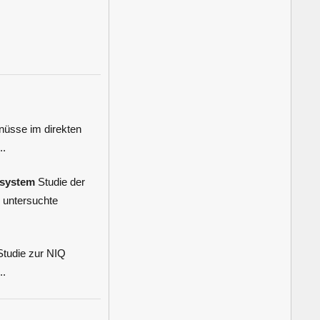
üsse im direkten
..
ssystem
Studie der
g untersuchte
tudie zur NIQ
..