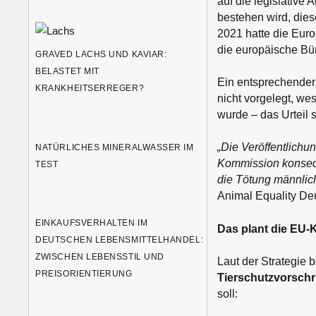
auf die legislative
bestehen wird, die
2021 hatte die Eur
die europäische Bür
GRAVED LACHS UND KAVIAR:
BELASTET MIT
Ein entsprechender
KRANKHEITSERREGER?
nicht vorgelegt, we
wurde – das Urteil 
„Die Veröffentlichun
NATÜRLICHES MINERALWASSER IM
Kommission konsequ
TEST
die Tötung männlic
Animal Equality De
EINKAUFSVERHALTEN IM
Das plant die EU
DEUTSCHEN LEBENSMITTELHANDEL:
ZWISCHEN LEBENSSTIL UND
Laut der Strategie 
PREISORIENTIERUNG
Tierschutzvorschr
soll: