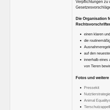
Verpflichtungen zu 
Gesetzesvorschlägen
Die Organisation f
Rechtsvorschrifte
einen klaren und
die routinemäßi
Ausnahmeregelu
auf den neueste
innerhalb eines
von Tieren bewi
Fotos und weitere
Pressekit
Nutztierstrateg
Animal Equality
Tierschutzappel