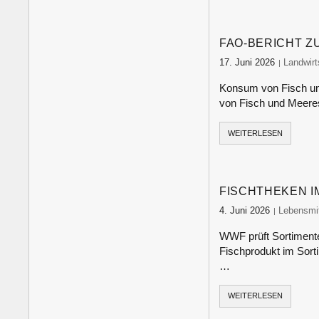
FAO-BERICHT Z
17. Juni 2026
food-mon
Landwirt
Konsum von Fisch un
von Fisch und Meeres
WEITERLESEN
FISCHTHEKEN 
4. Juni 2026
food-moni
Lebensmit
WWF prüft Sortiment
Fischprodukt im Sortim
…
WEITERLESEN