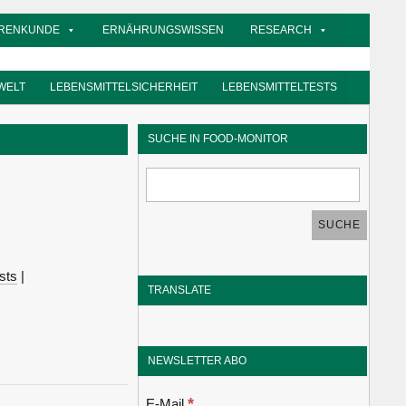
RENKUNDE
ERNÄHRUNGSWISSEN
RESEARCH
WELT
LEBENSMITTELSICHERHEIT
LEBENSMITTELTESTS
SUCHE IN FOOD-MONITOR
sts
|
TRANSLATE
NEWSLETTER ABO
*
E-Mail