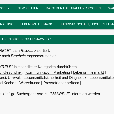
OOD
NEWSLETTER
RATGEBER HAUSHALT UND KOCHEN
WA
ARKETING
LEBENSMITTELMARKT
LANDWIRTSCHAFT, FISCHEREI, UM
R IHREN SUCHBEGRIFF "
MAKRELE
"
RELE"
nach
Relevanz
sortiert.
se nach
Erscheinungsdatum
sortiert
.
KRELE"
in einer dieser Kategorien durchführen:
, Gesundheit
|
Kommunikation, Marketing
|
Lebensmittelmarkt
|
herei, Umwelt
|
Lebensmittelsicherheit und Diagnostik
|
Lebensmittelte
nd Kochen
|
Warenkunde
|
Pressefächer pr4food
|
ukünftige Suchergebnisse zu
"MAKRELE"
informiert werden
.