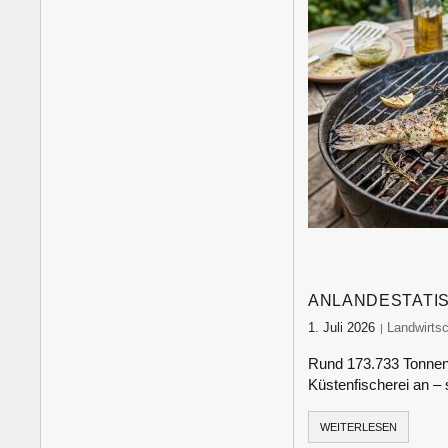
ANLANDESTATIS
1. Juli 2026
food-monit
Landwirtsc
Rund 173.733 Tonnen 
Küstenfischerei an –
WEITERLESEN