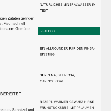
NATÜRLICHES MINERALWASSER IM
TEST
gen Zutaten gelingen
st Fisch schnell
saisonalem Gemüse,
PR4FOOD
EIN ALLROUNDER FÜR DEN PINSA-
EINSTIEG
SUPREMA, DELIZIOSA,
CAPRICCIOSA!
UBEREITET
REZEPT: WARMER GEWÜRZ-HIRSE-
FRÜHSTÜCKSBREI MIT PFLAUMEN
zettel. Schnitzel und