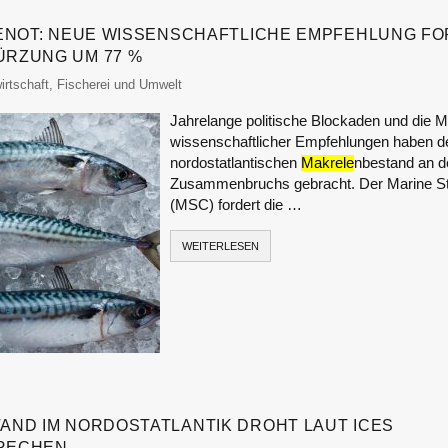
ENOT: NEUE WISSENSCHAFTLICHE EMPFEHLUNG F
RZUNG UM 77 %
monitor
irtschaft, Fischerei und Umwelt
Jahrelange politische Blockaden und die 
wissenschaftlicher Empfehlungen haben d
nordostatlantischen
Makrele
nbestand an 
Zusammenbruchs gebracht. Der Marine St
(MSC) fordert die …
WEITERLESEN
ND IM NORDOSTATLANTIK DROHT LAUT ICES
RECHEN