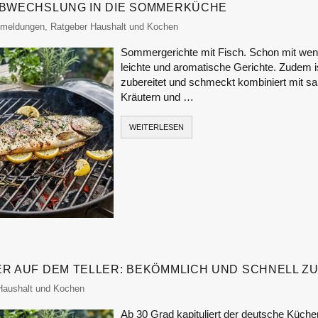
ABWECHSLUNG IN DIE SOMMERKÜCHE
onitor
emeldungen
,
Ratgeber Haushalt und Kochen
Sommergerichte mit Fisch. Schon mit weni
leichte und aromatische Gerichte. Zudem i
zubereitet und schmeckt kombiniert mit 
Kräutern und …
WEITERLESEN
ER AUF DEM TELLER: BEKÖMMLICH UND SCHNELL Z
or
Haushalt und Kochen
Ab 30 Grad kapituliert der deutsche Küchen