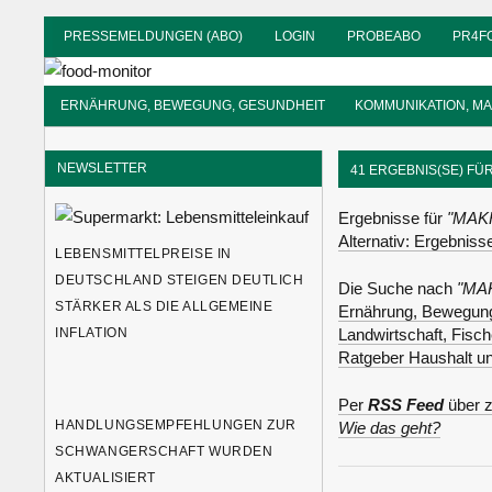
Zum
PRESSEMELDUNGEN (ABO)
LOGIN
PROBEABO
PR4F
Inhalt
food-
springen
monitor
Informationsdienst
ERNÄHRUNG, BEWEGUNG, GESUNDHEIT
KOMMUNIKATION, M
für
Ernährung
NEWSLETTER
41 ERGEBNIS(SE) FÜ
Ergebnisse für
"MAK
Alternativ: Ergebnis
LEBENSMITTELPREISE IN
DEUTSCHLAND STEIGEN DEUTLICH
Die Suche nach
"MA
STÄRKER ALS DIE ALLGEMEINE
Ernährung, Bewegung
INFLATION
Landwirtschaft, Fisc
Ratgeber Haushalt u
Per
RSS Feed
über z
HANDLUNGSEMPFEHLUNGEN ZUR
Wie das geht?
SCHWANGERSCHAFT WURDEN
AKTUALISIERT