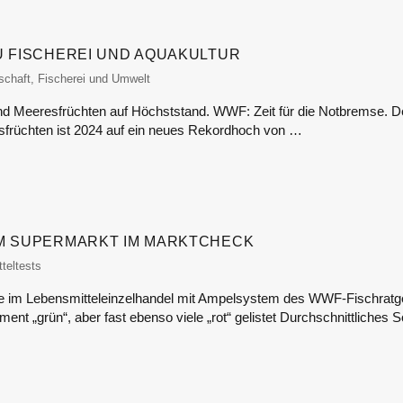
U FISCHEREI UND AQUAKULTUR
itor
schaft, Fischerei und Umwelt
d Meeresfrüchten auf Höchststand. WWF: Zeit für die Notbremse. 
früchten ist 2024 auf ein neues Rekordhoch von …
IM SUPERMARKT IM MARKTCHECK
tor
teltests
e im Lebensmitteleinzelhandel mit Ampelsystem des WWF-Fischratge
ent „grün“, aber fast ebenso viele „rot“ gelistet Durchschnittliches S