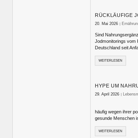
RÜCKLÄUFIGE 
20. Mai 2026
food-mon
Ernährun
Sind Nahrungsergänzu
Jodmonitorings vom R
Deutschland seit An
WEITERLESEN
HYPE UM NAHR
29. April 2026
food-mon
Lebensm
häufig wegen ihrer po
gesunde Menschen i
WEITERLESEN