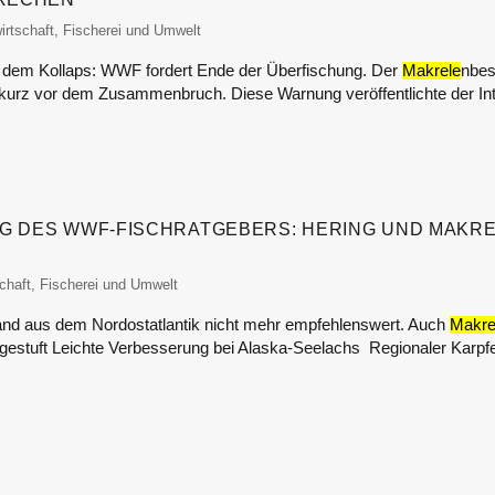
monitor
irtschaft, Fischerei und Umwelt
 dem Kollaps: WWF fordert Ende der Überfischung. Der
Makrele
nbes
t kurz vor dem Zusammenbruch. Diese Warnung veröffentlichte der Int
G DES WWF-FISCHRATGEBERS: HERING UND MAKR
tor
chaft, Fischerei und Umwelt
and aus dem Nordostatlantik nicht mehr empfehlenswert. Auch
Makre
bgestuft Leichte Verbesserung bei Alaska-Seelachs Regionaler Karpfe