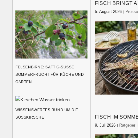
FISCH BRINGT 
5. August 2026
food-m
Press
FELSENBIRNE: SAFTIG-SÜSSE S
OMMERFRUCHT FÜR KÜCHE UND G
ARTEN
WISSENSWERTES RUND UM DIE
FISCH IM SOMM
SÜSSKIRSCHE
9. Juli 2026
food-monit
Ratgeber 