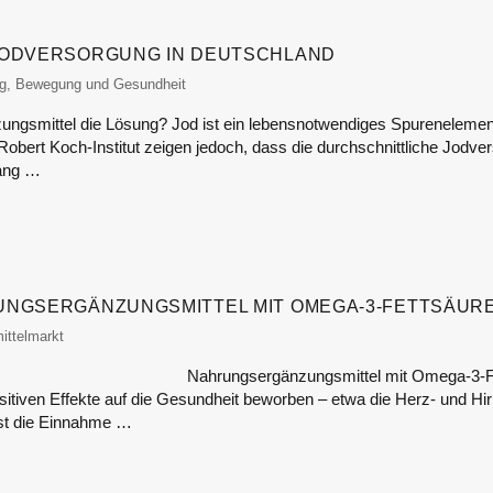
JODVERSORGUNG IN DEUTSCHLAND
itor
g, Bewegung und Gesundheit
ngsmittel die Lösung? Jod ist ein lebensnotwendiges Spurenelemen
obert Koch-Institut zeigen jedoch, dass die durchschnittliche Jodver
fang …
UNGSERGÄNZUNGSMITTEL MIT OMEGA-3-FETTSÄUR
itor
ittelmarkt
Nahrungsergänzungsmittel mit Omega-3-F
sitiven Effekte auf die Gesundheit beworben – etwa die Herz- und Hir
st die Einnahme …