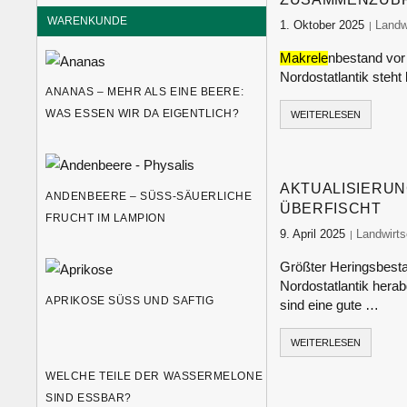
WARENKUNDE
1. Oktober 2025
food-
Landw
Makrele
nbestand vor
Nordostatlantik steh
ANANAS – MEHR ALS EINE BEERE:
WAS ESSEN WIR DA EIGENTLICH?
WEITERLESEN
AKTUALISIERUN
ANDENBEERE – SÜSS-SÄUERLICHE F
ÜBERFISCHT
RUCHT IM LAMPION
9. April 2025
food-moni
Landwirts
Größter Heringsbest
Nordostatlantik hera
APRIKOSE SÜSS UND SAFTIG
sind eine gute …
WEITERLESEN
WELCHE TEILE DER WASSERMELONE
SIND ESSBAR?