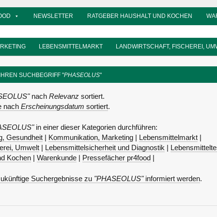
OOD
NEWSLETTER
RATGEBER HAUSHALT UND KOCHEN
WA
ARKETING
LEBENSMITTELMARKT
LANDWIRTSCHAFT, FISCHEREI, UM
 IHREN SUCHBEGRIFF "
PHASEOLUS
"
SEOLUS"
nach
Relevanz
sortiert.
se nach
Erscheinungsdatum
sortiert
.
ASEOLUS"
in einer dieser Kategorien durchführen:
, Gesundheit
|
Kommunikation, Marketing
|
Lebensmittelmarkt
|
herei, Umwelt
|
Lebensmittelsicherheit und Diagnostik
|
Lebensmittelte
nd Kochen
|
Warenkunde
|
Pressefächer pr4food
|
ukünftige Suchergebnisse zu
"PHASEOLUS"
informiert werden
.