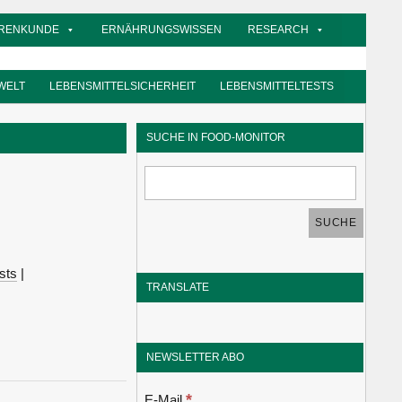
RENKUNDE
ERNÄHRUNGSWISSEN
RESEARCH
WELT
LEBENSMITTELSICHERHEIT
LEBENSMITTELTESTS
SUCHE IN FOOD-MONITOR
sts
|
TRANSLATE
NEWSLETTER ABO
*
E-Mail