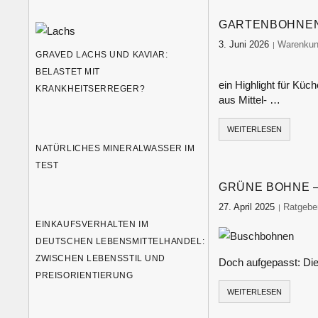
GARTENBOHNEN 
3. Juni 2026
food-moni
Warenkun
GRAVED LACHS UND KAVIAR:
BELASTET MIT
ein Highlight für Kü
KRANKHEITSERREGER?
aus Mittel- …
WEITERLESEN
NATÜRLICHES MINERALWASSER IM
TEST
GRÜNE BOHNE –
27. April 2025
food-mon
Ratgebe
EINKAUFSVERHALTEN IM
DEUTSCHEN LEBENSMITTELHANDEL:
ZWISCHEN LEBENSSTIL UND
Doch aufgepasst: Die
PREISORIENTIERUNG
WEITERLESEN