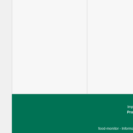
Im
Pr
food-monitor - Inform