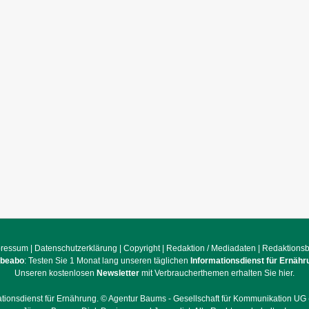
pressum
|
Datenschutzerklärung
|
Copyright
|
Redaktion / Mediadaten
|
Redaktions
obeabo
: Testen Sie 1 Monat lang unseren täglichen
Informationsdienst für Ernähr
Unseren kostenlosen
Newsletter
mit Verbraucherthemen erhalten Sie hier.
ationsdienst für Ernährung. ©
Agentur Baums - Gesellschaft für Kommunikation UG 