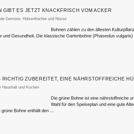
GIBT ES JETZT KNACKFRISCH VOM ACKER
tor
de Gemüse, Hülsenfrüchte und Nüsse
Bohnen zählen zu den ältesten Kulturpflan
che und Gesundheit. Die klassische Gartenbohne (Phaseolus vulgaris)
 RICHTIG ZUBEREITET, EINE NÄHRSTOFFREICHE 
itor
r Haushalt und Kochen
Die grüne Bohne ist eine nährstoffreiche 
Wahl für den Speiseplan und eine gute Alte
 grüne Bohne enthält den …