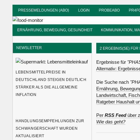
Zum
PRESSEMELDUNGEN (ABO)
LOGIN
PROBEABO
PR4F
Inhalt
food-
springen
monitor
Informationsdienst
ERNÄHRUNG, BEWEGUNG, GESUNDHEIT
KOMMUNIKATION, M
für
Ernährung
NEWSLETTER
2 ERGEBNIS(SE) FÜR
Ergebnisse für
"PHA
Alternativ: Ergebnis
LEBENSMITTELPREISE IN
DEUTSCHLAND STEIGEN DEUTLICH
Die Suche nach
"PH
STÄRKER ALS DIE ALLGEMEINE
Ernährung, Bewegung
INFLATION
Landwirtschaft, Fisc
Ratgeber Haushalt u
Per
RSS Feed
über z
HANDLUNGSEMPFEHLUNGEN ZUR
Wie das geht?
SCHWANGERSCHAFT WURDEN
AKTUALISIERT