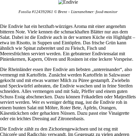
Fotolia #124392061 © Brent – Lizenznehmer: food-monitor
Die Endivie hat ein herzhaft-würziges Aroma mit einer angenehm
bitteren Note. Viele kennen die schmackhaften Blätter nur aus dem
Salat. Dabei ist die Endivie auch in der warmen Küche ein Highlight –
etwa im Risotto, in Suppen und Eintöpfen. Das frische Grün kann
ähnlich wie Spinat zubereitet und zu Fleisch, Fisch und
Meeresfrüchten serviert werden. Ein gebratener Endiviensalat mit
Pinienkernen, Kapern, Oliven und Rosinen ist eine leckere Vorspeise.
Die Rheinländer essen ihre Endivie am liebsten „untereinander“, also
vermengt mit Kartoffeln. Zunächst werden Kartoffeln in Salzwasser
gekocht und mit etwas warmer Milch zu Püree gestampft. Zwiebeln
und Speckwürfel anbraten, die Endivie waschen und in feine Streifen
schneiden. Alles vermengen und mit Salz, Pfeffer und einem guten
Schuss Essig abschmecken. Dazu können Frikadellen oder Matjesfilets
serviert werden. Wer es weniger deftig mag, isst die Endivie roh in
einem bunten Salat mit Möhre, Roter Bete, Äpfeln, Orangen,
Käsestückchen oder gehackten Nüssen. Dazu passt eine Vinaigrette
oder ein leichtes Dressing auf Zitronenbasis.
Die Endivie zählt zu den Zichoriengewächsen und ist eng mit
Chicorée und Radicchio verwandt. Im Gegensatz zu vielen anderen