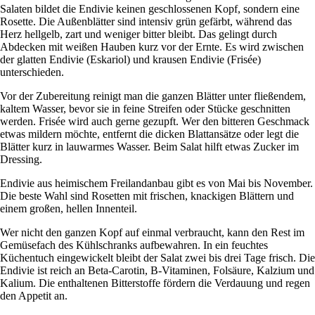
Salaten bildet die Endivie keinen geschlossenen Kopf, sondern eine
Rosette. Die Außenblätter sind intensiv grün gefärbt, während das
Herz hellgelb, zart und weniger bitter bleibt. Das gelingt durch
Abdecken mit weißen Hauben kurz vor der Ernte. Es wird zwischen
der glatten Endivie (Eskariol) und krausen Endivie (Frisée)
unterschieden.
Vor der Zubereitung reinigt man die ganzen Blätter unter fließendem,
kaltem Wasser, bevor sie in feine Streifen oder Stücke geschnitten
werden. Frisée wird auch gerne gezupft. Wer den bitteren Geschmack
etwas mildern möchte, entfernt die dicken Blattansätze oder legt die
Blätter kurz in lauwarmes Wasser. Beim Salat hilft etwas Zucker im
Dressing.
Endivie aus heimischem Freilandanbau gibt es von Mai bis November.
Die beste Wahl sind Rosetten mit frischen, knackigen Blättern und
einem großen, hellen Innenteil.
Wer nicht den ganzen Kopf auf einmal verbraucht, kann den Rest im
Gemüsefach des Kühlschranks aufbewahren. In ein feuchtes
Küchentuch eingewickelt bleibt der Salat zwei bis drei Tage frisch. Die
Endivie ist reich an Beta-Carotin, B-Vitaminen, Folsäure, Kalzium und
Kalium. Die enthaltenen Bitterstoffe fördern die Verdauung und regen
den Appetit an.