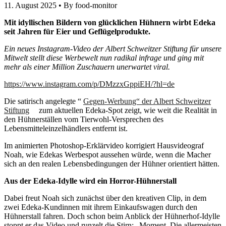
11. August 2025 •
By food-monitor
Mit idyllischen Bildern von glücklichen Hühnern wirbt Edeka
seit Jahren für Eier und Geflügelprodukte.
Ein neues Instagram-Video der Albert Schweitzer Stiftung für unsere
Mitwelt stellt diese Werbewelt nun radikal infrage und ging mit
mehr als einer Million Zuschauern unerwartet viral.
https://www.instagram.com/p/DMzzxGppiEH/?hl=de
Die satirisch angelegte “
Gegen-Werbung“ der Albert Schweitzer
Stiftung
zum aktuellen Edeka-Spot zeigt, wie weit die Realität in
den Hühnerställen vom Tierwohl-Versprechen des
Lebensmitteleinzelhändlers entfernt ist.
Im animierten Photoshop-Erklärvideo korrigiert Hausvideograf
Noah, wie Edekas Werbespot aussehen würde, wenn die Macher
sich an den realen Lebensbedingungen der Hühner orientiert hätten.
Aus der Edeka-Idylle wird ein Horror-Hühnerstall
Dabei freut Noah sich zunächst über den kreativen Clip, in dem
zwei Edeka-Kundinnen mit ihrem Einkaufswagen durch den
Hühnerstall fahren. Doch schon beim Anblick der Hühnerhof-Idylle
stoppt er das Video und runzelt die Stirn: „Moment. Die allermeisten