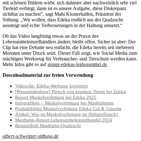
mit schönen Bildern wirbt, sich dahinter aber nachweislich sehr viel
Tierleid verbirgt, dann ist es unsere Aufgabe, diese Diskrepanz
sichtbar zu machen“, sagt Mahi Klosterhalfen, Präsident der
Stiftung. „Wir wollen, dass Edeka endlich aus der Qualzucht
aussteigt und echte Verbesserungen in der Haltung umsetzt.“
Ob das Video langfristig etwas an der Praxis des
Lebensmitteleinzelhändlers ändert, bleibt offen. Sicher ist aber: Der
Clip hat eine Debatte neu entfacht, die Edeka bereits seit mehreren
Monaten unter Druck setzt. Dieser Fall zeigt, wie Social Media zum
mächtigen Werkzeug für Verbraucher- und Tierschutz werden kann.
Mehr Infos gibt es auf
stoppt-edekas-leidensmittel.de
Downloadmaterial zur freien Verwendung
Videoclip: Edeka-Werbung korrigiert
[Pressemitteilung] Fleisch von kranken Tieren bei Edeka
Report Muskelverfettung bei Edeka 2025
Infografiken – Muskelverfettung bei Masthühnern
Produktbilder Muskelverfettung Edeka Gut & Günstig
Artikel: Was ist Muskelverfettung im Hühnerfleisch?
Masthuhn-Report Lebensmitteleinzelhandel 2024
Beispielbild Masthuhn-Qualzucht
albert-schweitzer-stiftung.de