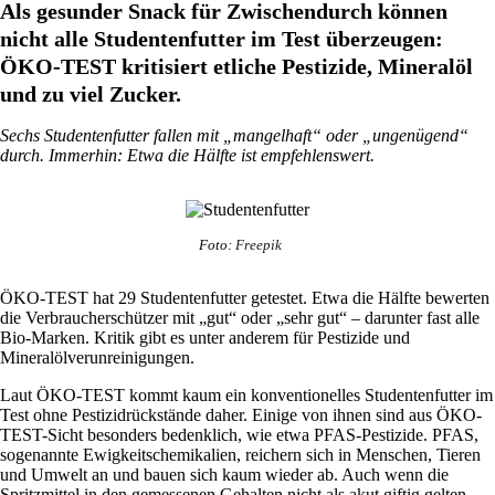
Als gesunder Snack für Zwischendurch können
nicht alle Studentenfutter im Test überzeugen:
ÖKO-TEST kritisiert etliche Pestizide, Mineralöl
und zu viel Zucker.
Sechs Studentenfutter fallen mit „mangelhaft“ oder „ungenügend“
durch. Immerhin: Etwa die Hälfte ist empfehlenswert.
Foto:
Freepik
ÖKO-TEST hat 29 Studentenfutter getestet. Etwa die Hälfte bewerten
die Verbraucherschützer mit „gut“ oder „sehr gut“ – darunter fast alle
Bio-Marken. Kritik gibt es unter anderem für Pestizide und
Mineralölverunreinigungen.
Laut ÖKO-TEST kommt kaum ein konventionelles Studentenfutter im
Test ohne Pestizidrückstände daher. Einige von ihnen sind aus ÖKO-
TEST-Sicht besonders bedenklich, wie etwa PFAS-Pestizide. PFAS,
sogenannte Ewigkeitschemikalien, reichern sich in Menschen, Tieren
und Umwelt an und bauen sich kaum wieder ab. Auch wenn die
Spritzmittel in den gemessenen Gehalten nicht als akut giftig gelten,