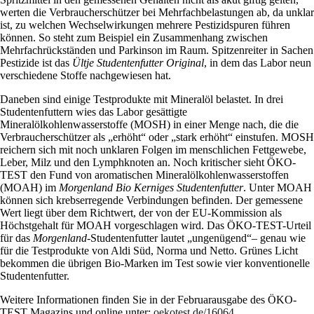
werten die Verbraucherschützer bei Mehrfachbelastungen ab, da unklar
ist, zu welchen Wechselwirkungen mehrere Pestizidspuren führen
können. So steht zum Beispiel ein Zusammenhang zwischen
Mehrfachrückständen und Parkinson im Raum. Spitzenreiter in Sachen
Pestizide ist das
Ültje Studentenfutter Original
, in dem das Labor neun
verschiedene Stoffe nachgewiesen hat.
Daneben sind einige Testprodukte mit Mineralöl belastet. In drei
Studentenfuttern wies das Labor gesättigte
Mineralölkohlenwasserstoffe (MOSH) in einer Menge nach, die die
Verbraucherschützer als „erhöht“ oder „stark erhöht“ einstufen. MOSH
reichern sich mit noch unklaren Folgen im menschlichen Fettgewebe,
Leber, Milz und den Lymphknoten an. Noch kritischer sieht ÖKO-
TEST den Fund von aromatischen Mineralölkohlenwasserstoffen
(MOAH) im
Morgenland Bio Kerniges Studentenfutter
. Unter MOAH
können sich krebserregende Verbindungen befinden. Der gemessene
Wert liegt über dem Richtwert, der von der EU-Kommission als
Höchstgehalt für MOAH vorgeschlagen wird. Das ÖKO-TEST-Urteil
für das
Morgenland
-Studentenfutter lautet „ungenügend“– genau wie
für die Testprodukte von Aldi Süd, Norma und Netto. Grünes Licht
bekommen die übrigen Bio-Marken im Test sowie vier konventionelle
Studentenfutter.
Weitere Informationen finden Sie in der Februarausgabe des ÖKO-
TEST Magazins und online unter:
oekotest.de/16064