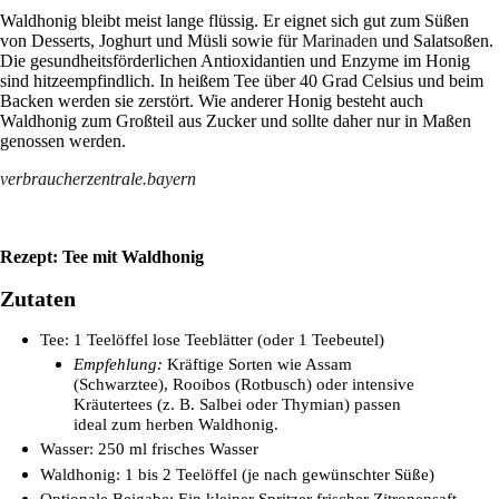
Waldhonig bleibt meist lange flüssig. Er eignet sich gut zum Süßen
von Desserts, Joghurt und Müsli sowie für
Marinaden
und Salatsoßen.
Die gesundheitsförderlichen Antioxidantien und Enzyme im Honig
sind hitzeempfindlich. In heißem Tee über 40 Grad Celsius und beim
Backen werden sie zerstört. Wie anderer Honig besteht auch
Waldhonig zum Großteil aus Zucker und sollte daher nur in Maßen
genossen werden.
verbraucherzentrale.bayern
Rezept: Tee mit Waldhonig
Zutaten
Tee: 1 Teelöffel lose Teeblätter (oder 1 Teebeutel)
Empfehlung:
Kräftige Sorten wie Assam
(Schwarztee), Rooibos (Rotbusch) oder intensive
Kräutertees (z. B. Salbei oder Thymian) passen
ideal zum herben Waldhonig.
Wasser: 250 ml frisches Wasser
Waldhonig: 1 bis 2 Teelöffel (je nach gewünschter Süße)
Optionale Beigabe: Ein kleiner Spritzer frischer Zitronensaft