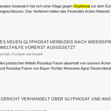
isation foodwatch hat sich einer Klage gegen
Glyphosat
vor dem Eur
angeschlossen. Das Verfahren hatten das Pesticides Action Networ
NES NEUEN GLYPHOSAT-HERBIZIDS NACH WIDERSP
WELTHILFE VORERST AUSGESETZT
nitor
tschaft, Fischerei und Umwelt
 allen juristischen Mitteln Roundup Future dauerhaft von unseren Äck
izid Roundup Future von Bayer-Tochter Monsanto Agrar Deutschlan
 GERICHT VERHANDELT ÜBER GLYPHOSAT UND AN