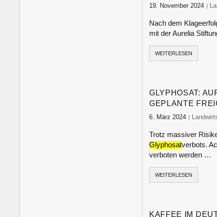
19. November 2024
fo
La
Nach dem Klageerfo
mit der Aurelia Stif
WEITERLESEN
GLYPHOSAT: AU
GEPLANTE FREI
6. März 2024
food-mon
Landwirt
Trotz massiver Risik
Glyphosat
verbots. Ac
verboten werden …
WEITERLESEN
KAFFEE IM DEU