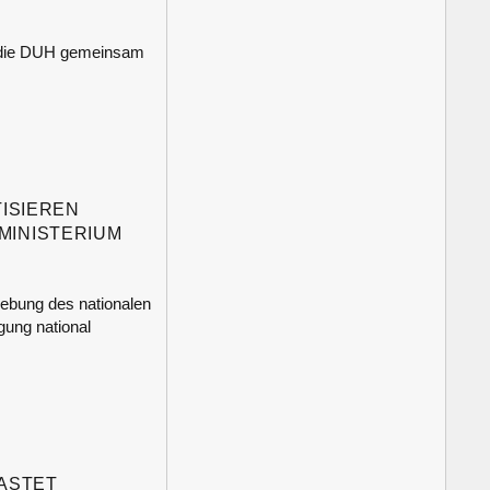
t die DUH gemeinsam
TISIEREN
MINISTERIUM
hebung des nationalen
ung national
LASTET