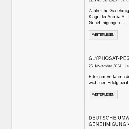
12. Februar 2025
food
Land
Zahlreiche Genehmig
Klage der Aurelia Sti
Genehmigungen …
WEITERLESEN
GLYPHOSAT-PE
25. November 2024
fo
La
Erfolg im Verfahren 
wichtigen Erfolg bei 
WEITERLESEN
DEUTSCHE UMWE
GENEHMIGUNG V