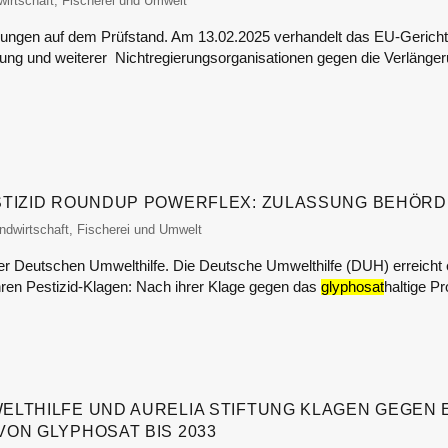
-monitor
wirtschaft, Fischerei und Umwelt
ungen auf dem Prüfstand. Am 13.02.2025 verhandelt das EU-Gericht
ftung und weiterer Nichtregierungsorganisationen gegen die Verlänge
STIZID ROUNDUP POWERFLEX: ZULASSUNG BEHÖRD
od-monitor
ndwirtschaft, Fischerei und Umwelt
der Deutschen Umwelthilfe. Die Deutsche Umwelthilfe (DUH) erreicht 
ihren Pestizid-Klagen: Nach ihrer Klage gegen das
glyphosat
haltige P
LTHILFE UND AURELIA STIFTUNG KLAGEN GEGEN 
ON GLYPHOSAT BIS 2033