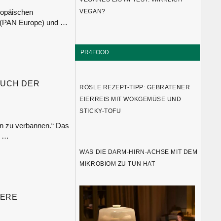
VEGAN?
opäischen
k (PAN Europe) und …
PR4FOOD
RUCH DER
RÖSLE REZEPT-TIPP: GEBRATENER
EIERREIS MIT WOKGEMÜSE UND
STICKY-TOFU
ern zu verbannen.“ Das
d …
WAS DIE DARM-HIRN-ACHSE MIT DEM
MIKROBIOM ZU TUN HAT
DERE