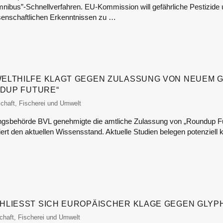
ibus”-Schnellverfahren. EU-Kommission will gefährliche Pestizide u
senschaftlichen Erkenntnissen zu …
ELTHILFE KLAGT GEGEN ZULASSUNG VON NEUEM G
NDUP FUTURE“
itor
schaft, Fischerei und Umwelt
ngsbehörde BVL genehmigte die amtliche Zulassung von „Roundup Fut
ert den aktuellen Wissensstand. Aktuelle Studien belegen potenziell
LIESST SICH EUROPÄISCHER KLAGE GEGEN GLYPH
tor
chaft, Fischerei und Umwelt