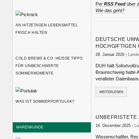
Per
RSS Feed
über z
Wie das geht?
AN HITZETAGEN LEBENSMITTEL
FRISCH HALTEN
DEUTSCHE UMW
HOCHGIFTIGEN 
28. Januar 2026
food-
Landw
COLD BREWS & CO. HEISSE TIPPS F
DUH hält Sofortvollzu
ÜR UNBESCHWERTE S
Braunschweig hatte
OMMERMOMENTE
veralteter Datenbasi
WEITERLESEN
WAS IST SOMMERPORTULAK?
UNBEFRISTETE
16. Dezember 2025
fo
La
WARENKUNDE
Wissenschaftler, Re