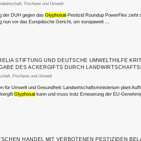
od-monitor
ndwirtschaft, Fischerei und Umwelt
lg der DUH gegen das
Glyphosat
-Pestizid Roundup PowerFlex zieh
tung nun vor das Europäische Gericht, um europaweit …
RELIA STIFTUNG UND DEUTSCHE UMWELTHILFE KRI
GABE DES ACKERGIFTS DURCH LANDWIRTSCHAFTS
itor
schaft, Fischerei und Umwelt
en für Umwelt und Gesundheit: Landwirtschaftsministerium plant Auf
kergift
Glyphosat
kann und muss trotz Erneuerung der EU-Genehmig
TSCHEN HANDEL MIT VERBOTENEN PESTIZIDEN BE