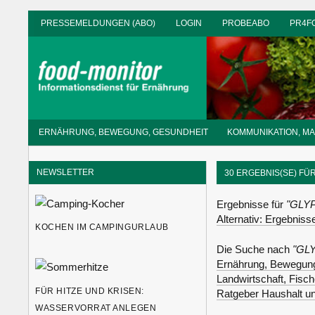
Zum
PRESSEMELDUNGEN (ABO)
LOGIN
PROBEABO
PR4F
Inhalt
springen
Informationsdienst
ERNÄHRUNG, BEWEGUNG, GESUNDHEIT
KOMMUNIKATION, M
für
Ernährung
NEWSLETTER
30 ERGEBNIS(SE) FÜ
Ergebnisse für
"GLY
Alternativ: Ergebnis
KOCHEN IM CAMPINGURLAUB
Die Suche nach
"GL
Ernährung, Bewegung
Landwirtschaft, Fisc
FÜR HITZE UND KRISEN:
Ratgeber Haushalt u
WASSERVORRAT ANLEGEN