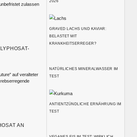
2026
nbefristet zulassen
GRAVED LACHS UND KAVIAR:
BELASTET MIT
KRANKHEITSERREGER?
LYPHOSAT-
NATÜRLICHES MINERALWASSER IM
ure“ auf veralteter
TEST
 krebserregende
ANTIENTZÜNDLICHE ERNÄHRUNG IM
TEST
OSAT AN
VEGANES EIS IM TEST: WIRKLICH