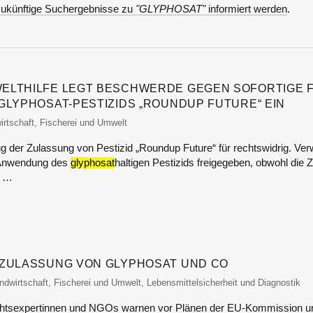
ukünftige Suchergebnisse zu
"GLYPHOSAT"
informiert werden
.
ELTHILFE LEGT BESCHWERDE GEGEN SOFORTIGE F
GLYPHOSAT-PESTIZIDS „ROUNDUP FUTURE“ EIN
monitor
irtschaft, Fischerei und Umwelt
g der Zulassung von Pestizid „Roundup Future“ für rechtswidrig. Ver
 Anwendung des
glyphosat
haltigen Pestizids freigegeben, obwohl die 
s …
 ZULASSUNG VON GLYPHOSAT UND CO
od-monitor
ndwirtschaft, Fischerei und Umwelt
,
Lebensmittelsicherheit und Diagnostik
chtsexpertinnen und NGOs warnen vor Plänen der EU-Kommission und