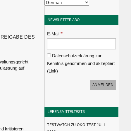
NEWSLETTER ABO
*
E-Mail
REIGABE DES
Datenschutzerklärung zur
waltungsgericht
Kenntnis genommen und akzeptiert
Zulassung auf
(
Link
)
LEBENSMITTELTESTS
TESTWATCH ZU ÖKO-TEST JULI
 kritisieren