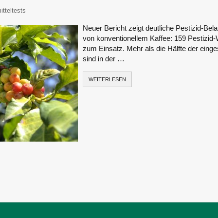
itor
tteltests
Neuer Bericht zeigt deutliche Pestizid-Be
von konventionellem Kaffee: 159 Pestizid
zum Einsatz. Mehr als die Hälfte der einge
sind in der …
WEITERLESEN
ung
ste
räge