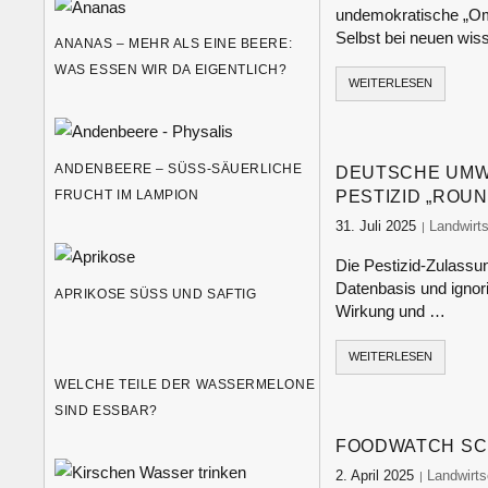
undemokratische „Omn
Selbst bei neuen wis
ANANAS – MEHR ALS EINE BEERE:
WAS ESSEN WIR DA EIGENTLICH?
WEITERLESEN
ANDENBEERE – SÜSS-SÄUERLICHE F
DEUTSCHE UMW
RUCHT IM LAMPION
PESTIZID „ROU
31. Juli 2025
food-mon
Landwirt
Die Pestizid-Zulassu
Datenbasis und ignori
APRIKOSE SÜSS UND SAFTIG
Wirkung und …
WEITERLESEN
WELCHE TEILE DER WASSERMELONE
SIND ESSBAR?
FOODWATCH SCH
2. April 2025
food-moni
Landwirts