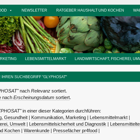
OOD
NEWSLETTER
RATGEBER HAUSHALT UND KOCHEN
WA
ARKETING
LEBENSMITTELMARKT
LANDWIRTSCHAFT, FISCHEREI, UM
R IHREN SUCHBEGRIFF "
GLYPHOSAT
"
PHOSAT"
nach
Relevanz
sortiert.
se nach
Erscheinungsdatum
sortiert
.
YPHOSAT"
in einer dieser Kategorien durchführen:
, Gesundheit
|
Kommunikation, Marketing
|
Lebensmittelmarkt
|
herei, Umwelt
|
Lebensmittelsicherheit und Diagnostik
|
Lebensmittelte
nd Kochen
|
Warenkunde
|
Pressefächer pr4food
|