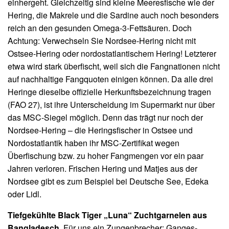
einhergeht. Gleichzeitig sind kleine Meeresfische wie der
Hering, die Makrele und die Sardine auch noch besonders
reich an den gesunden Omega-3-Fettsäuren. Doch
Achtung: Verwechseln Sie Nordsee-Hering nicht mit
Ostsee-Hering oder nordostatlantischem Hering! Letzterer
etwa wird stark überfischt, weil sich die Fangnationen nicht
auf nachhaltige Fangquoten einigen können. Da alle drei
Heringe dieselbe offizielle Herkunftsbezeichnung tragen
(FAO 27), ist ihre Unterscheidung im Supermarkt nur über
das MSC-Siegel möglich. Denn das trägt nur noch der
Nordsee-Hering – die Heringsfischer in Ostsee und
Nordostatlantik haben ihr MSC-Zertifikat wegen
Überfischung bzw. zu hoher Fangmengen vor ein paar
Jahren verloren. Frischen Hering und Matjes aus der
Nordsee gibt es zum Beispiel bei Deutsche See, Edeka
oder Lidl.
Tiefgekühlte Black Tiger „Luna“ Zuchtgarnelen aus
Bangladesch
. Für uns ein Zungenbrecher: Ganges-