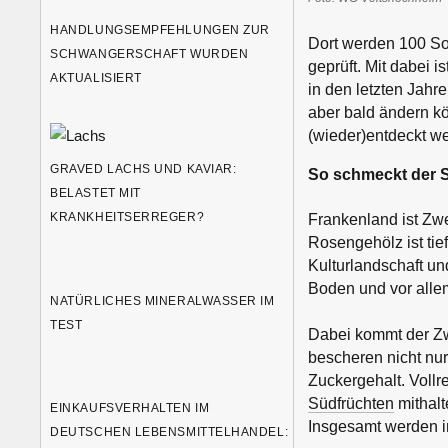
HANDLUNGSEMPFEHLUNGEN ZUR
Dort werden 100 So
SCHWANGERSCHAFT WURDEN
geprüft. Mit dabei 
AKTUALISIERT
in den letzten Jahre
aber bald ändern kö
(wieder)entdeckt w
GRAVED LACHS UND KAVIAR:
So schmeckt der
BELASTET MIT
KRANKHEITSERREGER?
Frankenland ist Zwe
Rosengehölz ist tie
Kulturlandschaft u
Boden und vor alle
NATÜRLICHES MINERALWASSER IM
TEST
Dabei kommt der Zw
bescheren nicht nur
Zuckergehalt. Vollr
Südfrüchten
mithalt
EINKAUFSVERHALTEN IM
Insgesamt werden i
DEUTSCHEN LEBENSMITTELHANDEL: