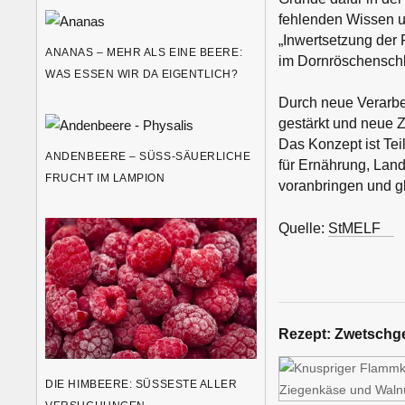
fehlenden Wissen um
„Inwertsetzung der 
ANANAS – MEHR ALS EINE BEERE:
im Dornröschenschl
WAS ESSEN WIR DA EIGENTLICH?
Durch neue Verarbe
gestärkt und neue Z
Das Konzept ist Tei
ANDENBEERE – SÜSS-SÄUERLICHE F
für Ernährung, Land
RUCHT IM LAMPION
voranbringen und gl
Quelle:
StMELF
Rezept:
Zwetschge
DIE HIMBEERE: SÜSSESTE ALLER V