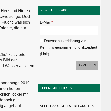
NEWSLETTER ABO
 Herz und Nieren
auszwetschge. Doch
*
E-Mail
e Frucht, was sich
alente, die nur
Datenschutzerklärung zur
Kenntnis genommen und akzeptiert
(
Link
)
r.) kultivierte
s Bild der
 und Wasser aus dem
 Sonnentage 2019
LEBENSMITTELTESTS
einen hohen
klich locker mit
oppelt gut.
ig angebaut.
APFELESSIG IM TEST BEI ÖKO-TEST