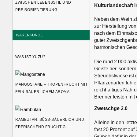
ZWISCHEN LEBENSSTIL UND
Kulturlandschaft 
PREISORIENTIERUNG
Neben dem Wein zäh
zur Herstellung vo
nach dem Einmaische
WARENKUNDE
guter Zwetschgenbra
harmonischen Gesc
WAS IST YUZU?
Die rund 2.000 akti
Geiste her, sonder
Streuobstwiese ist 
Pflanzenarten fühle
MANGOSTANE – TROPENFRUCHT MIT
reichhaltiges Nahr
FEIN-SÄUERLICHEM AROMA
Brenner leisten mit 
Zwetschge 2.0
RAMBUTAN: SÜSS-SÄUERLICH UND E
Alleine in den letz
RFRISCHEND FRUCHTIG
fast 20 Prozent auf
Gründe dafür in de