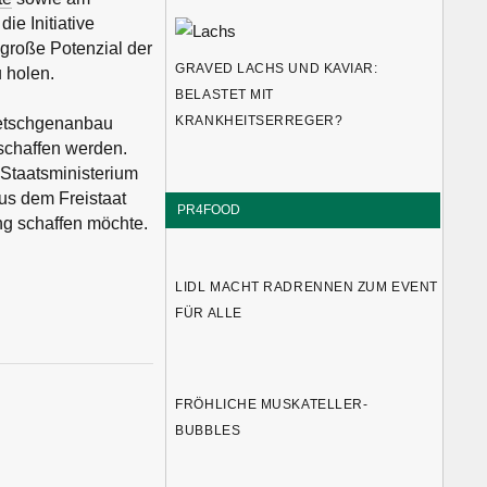
ie Initiative
 große Potenzial der
GRAVED LACHS UND KAVIAR:
 holen.
BELASTET MIT
KRANKHEITSERREGER?
wetschgenanbau
eschaffen werden.
 Staatsministerium
us dem Freistaat
PR4FOOD
ng schaffen möchte.
LIDL MACHT RADRENNEN ZUM EVENT
FÜR ALLE
FRÖHLICHE MUSKATELLER-
BUBBLES