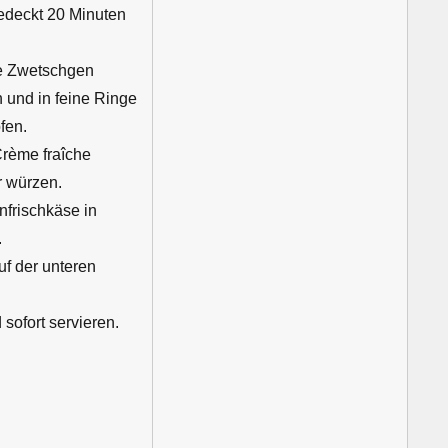
edeckt 20 Minuten
ie Zwetschgen
 und in feine Ringe
fen.
Crème fraîche
r würzen.
nfrischkäse in
.
f der unteren
ofort servieren.