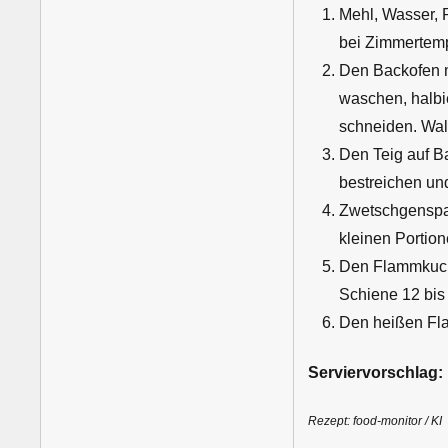
Mehl, Wasser, 
bei Zimmertemp
Den Backofen m
waschen, halbi
schneiden. Wal
Den Teig auf B
bestreichen un
Zwetschgenspal
kleinen Portio
Den Flammkuche
Schiene 12 bis 
Den heißen Fla
Serviervorschlag:
Rezept: food-monitor / KI