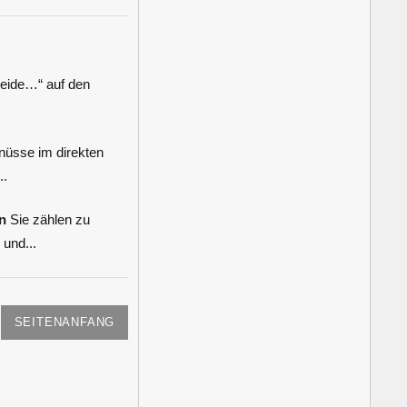
Weide…“ auf den
üsse im direkten
..
n
Sie zählen zu
 und...
SEITENANFANG