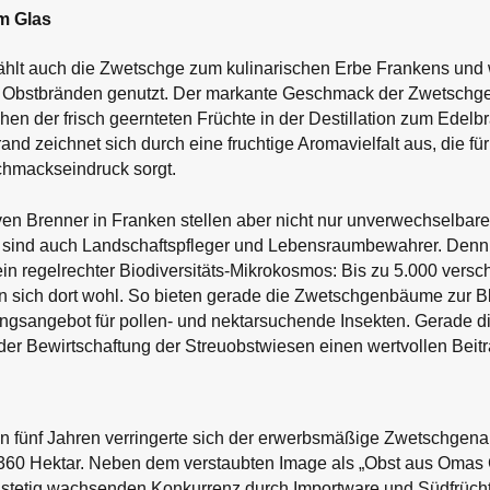
im Glas
lt auch die Zwetschge zum kulinarischen Erbe Frankens und wi
n Obstbränden genutzt. Der markante Geschmack der Zwetschge 
n der frisch geernteten Früchte in der Destillation zum Edelbr
nd zeichnet sich durch eine fruchtige Aromavielfalt aus, die f
hmackseindruck sorgt.
ven Brenner in Franken stellen aber nicht nur unverwechselbar
n sind auch Landschaftspfleger und Lebensraumbewahrer. Denn
ein regelrechter Biodiversitäts-Mikrokosmos: Bis zu 5.000 versc
n sich dort wohl. So bieten gerade die Zwetschgenbäume zur Blü
ungsangebot für pollen- und nektarsuchende Insekten. Gerade d
der Bewirtschaftung der Streuobstwiesen einen wertvollen Beitrag
ten fünf Jahren verringerte sich der erwerbsmäßige Zwetschge
 360 Hektar. Neben dem verstaubten Image als „Obst aus Omas G
r stetig wachsenden Konkurrenz durch Importware und
Südfrüch