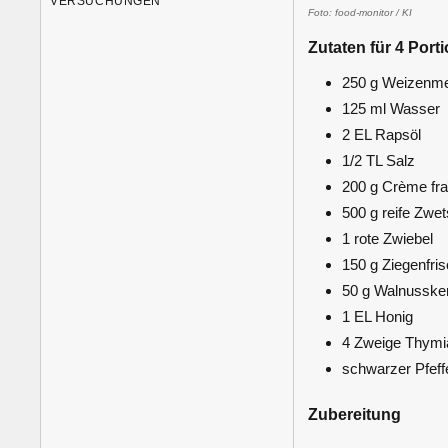
ERSUCHUNGEN
Foto: food-monitor / KI
Zutaten für 4 Port
250 g Weizenme
125 ml Wasser
2 EL Rapsöl
1/2 TL Salz
200 g Crème fra
500 g reife Zwe
1 rote Zwiebel
150 g Ziegenfri
50 g Walnusske
1 EL Honig
4 Zweige Thymi
schwarzer Pfeff
Zubereitung