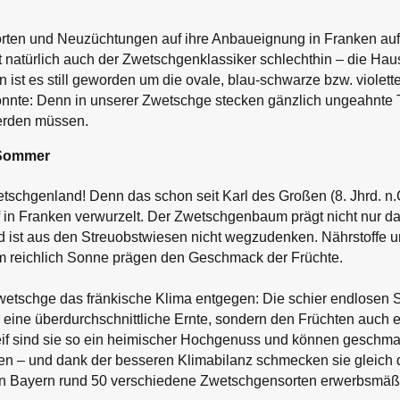
rten und Neuzüchtungen auf ihre Anbaueignung in Franken auf
ist natürlich auch der Zwetschgenklassiker schlechthin – die H
n ist es still geworden um die ovale, blau-schwarze bzw. violett
nnte: Denn in unserer Zwetschge stecken gänzlich ungeahnte T
erden müssen.
 Sommer
tschgenland! Denn das schon seit Karl des Großen (8. Jhrd. n.Ch
f in Franken verwurzelt. Der Zwetschgenbaum prägt nicht nur da
nd ist aus den Streuobstwiesen nicht wegzudenken. Nährstoffe
m reichlich Sonne prägen den Geschmack der Früchte.
etschge das fränkische Klima entgegen: Die schier endlosen
 eine überdurchschnittliche Ernte, sondern den Früchten auch 
eif sind sie so ein heimischer Hochgenuss und können geschmac
en – und dank der besseren Klimabilanz schmecken sie gleich d
n Bayern rund 50 verschiedene Zwetschgensorten erwerbsmäß