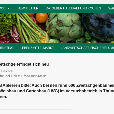
OOD
NEWSLETTER
RATGEBER HAUSHALT UND KOCHEN
WA
ARKETING
LEBENSMITTELMARKT
LANDWIRTSCHAFT, FISCHEREI, UM
etschge erfindet sich neu
 Früchte
frei bei Link zu:
food-monitor.de
 Ableeren bitte: Auch bei den rund 600 Zwetschgenbäume
 Weinbau und Gartenbau (LWG) im Versuchsbetrieb in Thüng
ren.