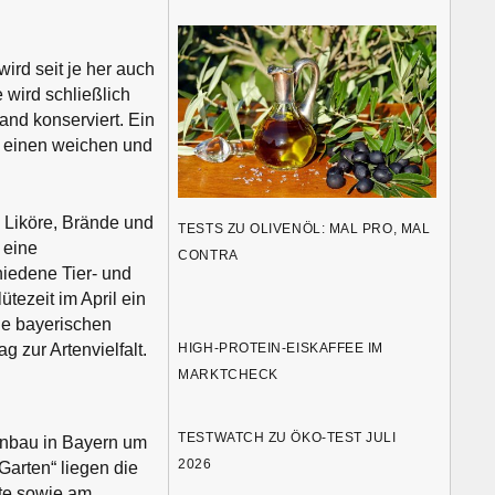
rd seit je her auch
wird schließlich
and konserviert. Ein
ür einen weichen und
e Liköre, Brände und
TESTS ZU OLIVENÖL: MAL PRO, MAL
 eine
CONTRA
hiedene Tier- und
tezeit im April ein
ie bayerischen
HIGH-PROTEIN-EISKAFFEE IM
 zur Artenvielfalt.
MARKTCHECK
TESTWATCH ZU ÖKO-TEST JULI
nanbau in Bayern um
2026
arten“ liegen die
te
sowie am