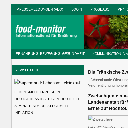
Zum
PRESSEMELDUNGEN (ABO)
LOGIN
PROBEABO
PR4F
Inhalt
springen
Informationsdienst
ERNÄHRUNG, BEWEGUNG, GESUNDHEIT
KOMMUNIKATION, M
für
Ernährung
NEWSLETTER
Die Fränkische Zw
food-monitor
Warenkunde Obst und
Veröffentlichung honorar
LEBENSMITTELPREISE IN
Zwetschgen einmal
DEUTSCHLAND STEIGEN DEUTLICH
Landesanstalt für
STÄRKER ALS DIE ALLGEMEINE
Ernte auf Hochtou
INFLATION
Foto: WG Veitshöchheim