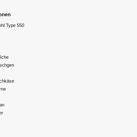
ionen
hl Type 550
îche
tschgen
schkäse
rne
an
er