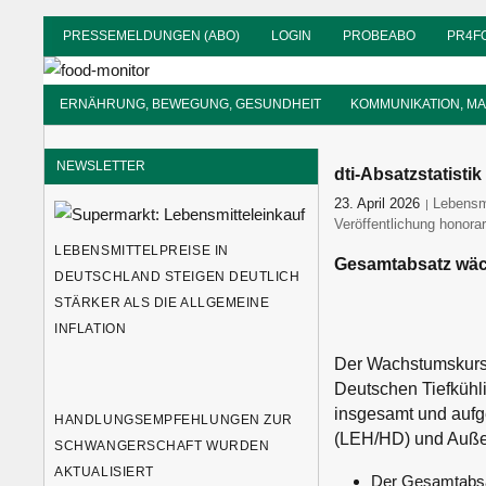
Zum
PRESSEMELDUNGEN (ABO)
LOGIN
PROBEABO
PR4F
Inhalt
food-
springen
monitor
Informationsdienst
ERNÄHRUNG, BEWEGUNG, GESUNDHEIT
KOMMUNIKATION, M
für
Ernährung
NEWSLETTER
dti-Absatzstatisti
23. April 2026
food-mon
Lebensm
Veröffentlichung honorar
LEBENSMITTELPREISE IN
Gesamtabsatz wäch
DEUTSCHLAND STEIGEN DEUTLICH
STÄRKER ALS DIE ALLGEMEINE
INFLATION
Der Wachstumskurs v
Deutschen Tiefkühlin
insgesamt und aufg
HANDLUNGSEMPFEHLUNGEN ZUR
(LEH/HD) und Auße
SCHWANGERSCHAFT WURDEN
AKTUALISIERT
Der Gesamtabsa