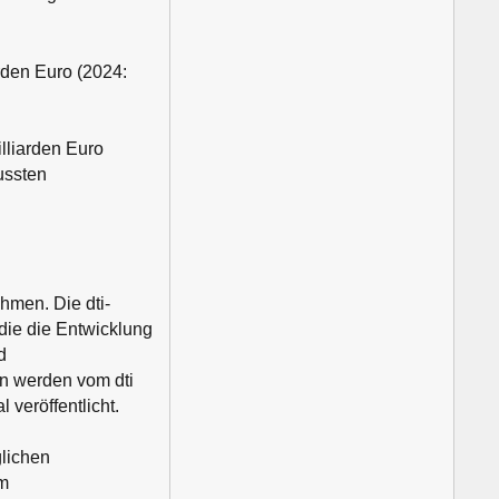
rden Euro (2024:
lliarden Euro
ussten
hmen. Die dti-
 die die Entwicklung
d
n werden vom dti
 veröffentlicht.
glichen
om