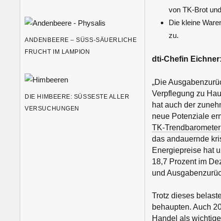
von TK-Brot und 
Die kleine Ware
zu.
ANDENBEERE – SÜSS-SÄUERLICHE F
RUCHT IM LAMPION
dti-Chefin Eichner
„Die Ausgabenzurüc
Verpflegung zu Haus
DIE HIMBEERE: SÜSSESTE ALLER V
hat auch der zuneh
ERSUCHUNGEN
neue Potenziale er
TK-Trendbarometer
das andauernde kri
Energiepreise hat u
18,7 Prozent im Dez
und Ausgabenzurück
Trotz dieses belas
behaupten. Auch 20
Handel als wichtige