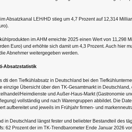
 im Absatzkanal LEH/HD stieg um 4,7 Prozent auf 12,314 Millia
uro).
fkühlprodukten im AHM erreichte 2025 einen Wert von 11,298 Mi
arden Euro) und erhöhte sich damit um 4,3 Prozent. Auch hier m
 die Abnehmer weitergegeben werden.
i-Absatzstatistik
s dti den Tiefkühlabsatz in Deutschland bei den Tiefkühlunterne
 die einzige Übersicht über den TK-Gesamtmarkt in Deutschland,
zelhandel/Heimdienste und Außer-Haus-Markt (Gastronomie un
legung) vollständig und nach Warengruppen abbildet. Die Date
rt aufbereitet und jeweils im Frühjahr firmen- und markenneutral
nd in Deutschland längst fester und beliebter Bestandteil des tä
fs: 62 Prozent der im TK-Trendbarometer Ende Januar 2026 v