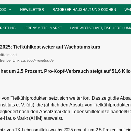
OOD
NEWSLETTER
RATGEBER HAUSHALT UND KOCHEN
WA
ARKETING
LEBENSMITTELMARKT
LANDWIRTSCHAFT, FISCHEREI, UM
k 2025: Tiefkühlkost weiter auf Wachstumskurs
itor
ittelmarkt
frei bei Link zu:
food-monitor.de
st um 2,5 Prozent. Pro-Kopf-Verbrauch steigt auf 51,6 Ki
on Tiefkühlprodukten setzt sich weiter fort. Das zeigt die Absat
stituts e. V. (dti), die jährlich den Absatz von Tiefkühlprodukte
egliedert nach den Absatzmärkten Lebensmitteleinzelhandel/H
r-Haus-Markt (AHM) ausweist.
tz von TK-Lebensmitteln wuchs 2025 erneut, um 2,5 Prozent auf ei