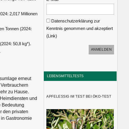
24: 2,017 Millionen
Datenschutzerklärung zur
Kenntnis genommen und akzeptiert
nen Tonnen (2024:
(
Link
)
2024: 50,8 kg*).
.
LEBENSMITTELTESTS
nsumlage erneut
d Verbrauchern
zehr zu Hause.
APFELESSIG IM TEST BEI ÖKO-TEST
n Heimdiensten und
e Bedeutung
ür den privaten
 in Gastronomie