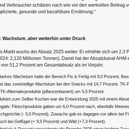
d Verbraucher schätzen nach wie vor den wertvollen Beitrag v
plizierte, gesunde und bezahlbare Ernährung.“
 Wachstum, aber weiterhin unter Druck
-Markt wuchs der Absatz 2025 weiter: Er erhöhte sich um 2,3 P
024: 2,120 Millionen Tonnen). Damit hat der Absatzkanal AHM e
 von 51,2 Prozent am Gesamtabsatz als im Vorjahr.
tarkes Wachstum hatte der Bereich Fix & Fertig mit 9,0 Prozent. Be
st das zweistellige Wachstum bei den Snacks mit 14,7 Prozent. TK-
TK-Alternativprodukte (pflanzenbasiert) um 5,5 Prozent.
ukten zum Selber Kochen war die Entwicklung 2025 mit einem Absa
egativ. Fleischprodukte gaben um 6,0 Prozent nach, ebenfalls Meeresf
schgerichte (- 5,0 Prozent). Zuwachs gab es dagegen vor allem bei F
uch bei Geflügel (+ 9,5 Prozent) und Wild (+7,3 Prozent).
stück & Dessert verzeichnete die Branche 2025 einen leichten Zuw