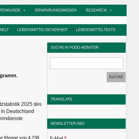
RENKUNDE
ERNÄHRUNGSWISSEN
RESEARCH
WELT
LEBENSMITTELSICHERHEIT
LEBENSMITTELTESTS
SUCHE IN FOOD-MONITOR
logramm.
TRANSLATE
zstatistik 2025 des
n in Deutschland
eimdienste
NEWSLETTER ABO
*
ne Menge von 4,238
E-Mail