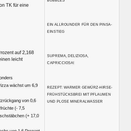
BUBBLES
on TK für eine
EIN ALLROUNDER FÜR DEN PINSA-
EINSTIEG
rozent auf 2,168
SUPREMA, DELIZIOSA,
inen leicht
CAPRICCIOSA!
sonders
Pizza wächst um 6,9
REZEPT: WARMER GEWÜRZ-HIRSE-
FRÜHSTÜCKSBREI MIT PFLAUMEN
tzrückgang von 0,6
UND PLOSE MINERALWASSER
rüchte (- 7,5
ischstäbchen (+ 17,0
achs von 1,6 Prozent.