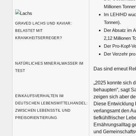
Millionen Tonnen
Im LEH/HD wuchs
Tonnen).
GRAVED LACHS UND KAVIAR:
Der Absatz im A
BELASTET MIT
2,12 Millionen T
KRANKHEITSERREGER?
Der Pro-Kopf-Ve
Der Verzehr pro 
NATÜRLICHES MINERALWASSER IM
Das sind erneut Re
TEST
„2025 konnte sich 
behaupten“, sagt Sa
EINKAUFSVERHALTEN IM
zeigen sich aber d
DEUTSCHEN LEBENSMITTELHANDEL:
Diese Entwicklung 
verlangsamt den Au
ZWISCHEN LEBENSSTIL UND
tiefkühlfrischer Leb
PREISORIENTIERUNG
Ernährungsalltag g
und Gemeinschaftsv