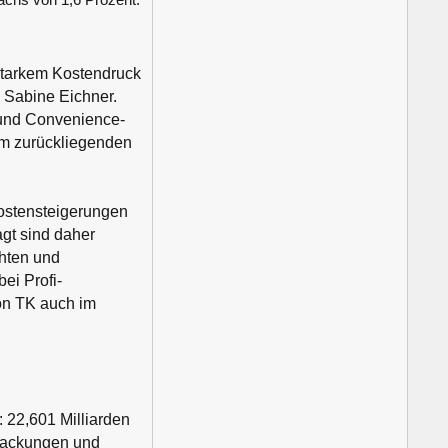
 starkem Kostendruck
n Sabine Eichner.
und Convenience-
 im zurückliegenden
Kostensteigerungen
gt sind daher
chten und
ei Profi-
von TK auch im
 22,601 Milliarden
rpackungen und