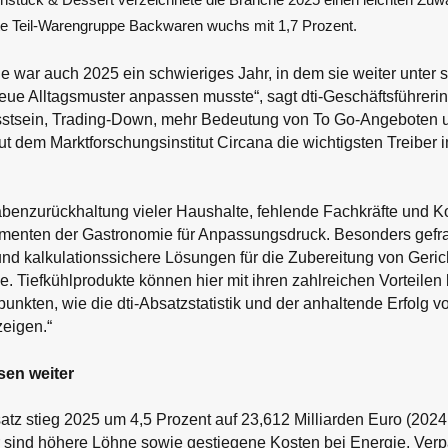
e Teil-Warengruppe Backwaren wuchs mit 1,7 Prozent.
e war auch 2025 ein schwieriges Jahr, in dem sie weiter unter
eue Alltagsmuster anpassen musste“, sagt dti-Geschäftsführeri
sstsein, Trading-Down, mehr Bedeutung von To Go-Angeboten 
t dem Marktforschungsinstitut Circana die wichtigsten Treiber
abenzurückhaltung vieler Haushalte, fehlende Fachkräfte und 
gmenten der Gastronomie für Anpassungsdruck. Besonders gefra
nd kalkulationssichere Lösungen für die Zubereitung von Geri
e. Tiefkühlprodukte können hier mit ihren zahlreichen Vorteilen b
unkten, wie die dti-Absatzstatistik und der anhaltende Erfolg 
eigen.“
en weiter
z stieg 2025 um 4,5 Prozent auf 23,612 Milliarden Euro (2024:
r sind höhere Löhne sowie gestiegene Kosten bei Energie, Ve