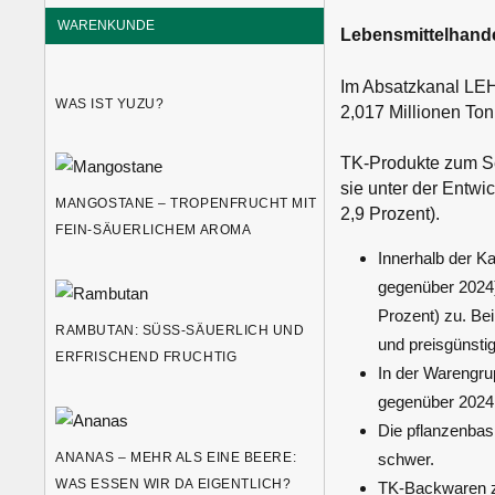
WARENKUNDE
Lebensmittelhande
Im Absatzkanal LEH
WAS IST YUZU?
2,017 Millionen Ton
TK-Produkte zum Se
sie unter der Entwi
MANGOSTANE – TROPENFRUCHT MIT
2,9 Prozent).
FEIN-SÄUERLICHEM AROMA
Innerhalb der K
gegenüber 2024).
Prozent) zu. Be
RAMBUTAN: SÜSS-SÄUERLICH UND E
und preisgünstig
RFRISCHEND FRUCHTIG
In der Warengru
gegenüber 2024 
Die pflanzenbasi
schwer.
ANANAS – MEHR ALS EINE BEERE:
WAS ESSEN WIR DA EIGENTLICH?
TK-Backwaren ze