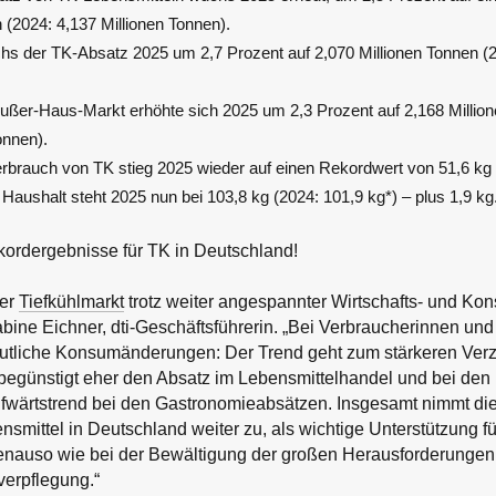
 (2024: 4,137 Millionen Tonnen).
 der TK-Absatz 2025 um 2,7 Prozent auf 2,070 Millionen Tonnen (20
ußer-Haus-Markt erhöhte sich 2025 um 2,3 Prozent auf 2,168 Millio
onnen).
rbrauch von TK stieg 2025 wieder auf einen Rekordwert von 51,6 kg (
Haushalt steht 2025 nun bei 103,8 kg (2024: 101,9 kg*) – plus 1,9 kg
kordergebnisse für TK in Deutschland!
der
Tiefkühlmarkt
trotz weiter angespannter Wirtschafts- und Ko
bine Eichner, dti-Geschäftsführerin. „Bei Verbraucherinnen un
eutliche Konsumänderungen: Der Trend geht zum stärkeren Ver
begünstigt eher den Absatz im Lebensmittelhandel und bei de
fwärtstrend bei den Gastronomieabsätzen. Insgesamt nimmt di
ensmittel in Deutschland weiter zu, als wichtige Unterstützung f
enauso wie bei der Bewältigung der großen Herausforderungen
erpflegung.“