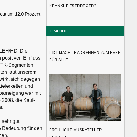
KRANKHEITSERREGER?
eut um 12,0 Prozent
PR4FOOD
 LEH/HD: Die
LIDL MACHT RADRENNEN ZUM EVENT
 positiven Einfluss
FÜR ALLE
en TK-Segmenten
iten
laut unserem
 wirkt sich dagegen
ieferketten und
Sparneigung war mit
 2008, die Kauf-
r.
 sehr gut
e Bedeutung für den
FRÖHLICHE MUSKATELLER-
hen.