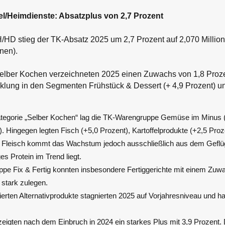
l/Heimdienste: Absatzplus von 2,7 Prozent
/HD stieg der TK-Absatz 2025 um 2,7 Prozent auf 2,070 Millio
nen).
lber Kochen verzeichneten 2025 einen Zuwachs von 1,8 Proze
cklung in den Segmenten Frühstück & Dessert (+ 4,9 Prozent) un
ategorie „Selber Kochen“ lag die TK-Warengruppe Gemüse im Minus (
 Hingegen legten Fisch (+5,0 Prozent), Kartoffelprodukte (+2,5 Proz
i Fleisch kommt das Wachstum jedoch ausschließlich aus dem Geflü
es Protein im Trend liegt.
ppe Fix & Fertig konnten insbesondere Fertiggerichte mit einem Zuw
stark zulegen.
erten Alternativprodukte stagnierten 2025 auf Vorjahresniveau und h
igten nach dem Einbruch in 2024 ein starkes Plus mit 3,9 Prozent. 