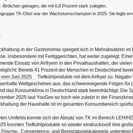
-Brötchen getragen, die mit 6,8 Prozent stark zulegten.
ngruppe TK-Obst war der Wachstumschampion in 2025: Sie legte ern
:
khaltung in der Gastronomie spiegelt sich in Mehrabsätzen im
e, insbesondere mit Fertiggerichten, hat weiter zugelegt. Einen
mende Einsatz von Airfryern in den Privathaushalten, der viel
möglicht: Bereits 41 Prozent der Menschen in Deutschland bere
 vom Juni 2025
Tiefkühlprodukte mit dem Airfryer zu. Negativ
senhafte Weltgeschehen aus, das schwerwiegende Folgen für L
nd das Konsumklima in Deutschland stark beeinträchtigt. Die 
ember 2025 laut YouGov so hoch wie zuletzt in der Finanzkrise
haltung der Haushalte ist im gesamten Konsumbereich spürba
teten Umfelds konnte sich der Absatz von TK im Bereich LEH/HD
25 konnten Tiefkühlprodukte so wieder eindrucksvoll ihre groß
 Frische-, Convenience- und Bevorratungskategorie unterstreic