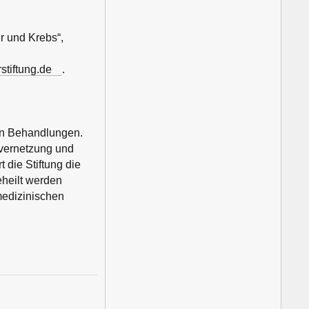
r und Krebs“,
tiftung.de
.
ren Behandlungen.
svernetzung und
t die Stiftung die
eheilt werden
medizinischen