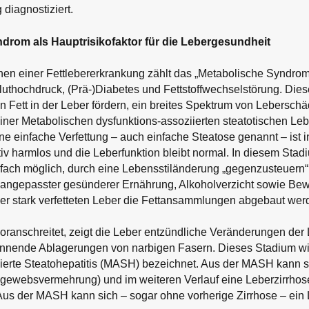
 diagnostiziert.
drom als Hauptrisikofaktor für die Lebergesundheit
en einer Fettlebererkrankung zählt das „Metabolische Syndrom
luthochdruck, (Prä-)Diabetes und Fettstoffwechselstörung. Die
 Fett in der Leber fördern, ein breites Spektrum von Lebersc
iner Metabolischen dysfunktions-assoziierten steatotischen Le
e einfache Verfettung – auch einfache Steatose genannt – ist 
tiv harmlos und die Leberfunktion bleibt normal. In diesem Stad
fach möglich, durch eine Lebensstiländerung „gegenzusteuern“:
 angepasster gesünderer Ernährung, Alkoholverzicht sowie Be
ner stark verfetteten Leber die Fettansammlungen abgebaut wer
anschreitet, zeigt die Leber entzündliche Veränderungen der 
ginnende Ablagerungen von narbigen Fasern. Dieses Stadium wi
iierte Steatohepatitis (MASH) bezeichnet. Aus der MASH kann s
egewebsvermehrung) und im weiteren Verlauf eine Leberzirrhos
Aus der MASH kann sich – sogar ohne vorherige Zirrhose – ein 