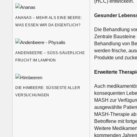
(HCC) entwickeln.
Gesunder Lebensst
ANANAS – MEHR ALS EINE BEERE:
WAS ESSEN WIR DA EIGENTLICH?
Die Behandlung von
Zentrale Bausteine
Behandlung von Beg
werden frische, au
ANDENBEERE – SÜSS-SÄUERLICHE F
Produkte und zucke
RUCHT IM LAMPION
Erweiterte Therapi
Auch medikamentös
DIE HIMBEERE: SÜSSESTE ALLER V
konsequenten Leben
ERSUCHUNGEN
MASH zur Verfügung.
ausgewählte Patien
MASH-Therapie ab: 
Betroffene mit fort
Weitere Medikament
kommenden Jahren 