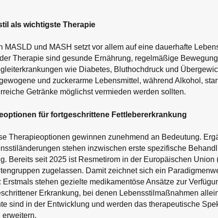
il als wichtigste Therapie
 MASLD und MASH setzt vor allem auf eine dauerhafte Lebens
 der Therapie sind gesunde Ernährung, regelmäßige Bewegung
leiterkrankungen wie Diabetes, Bluthochdruck und Übergewic
sgewogene und zuckerarme Lebensmittel, während Alkohol, stark
rreiche Getränke möglichst vermieden werden sollten.
eoptionen für fortgeschrittene Fettlebererkrankung
e Therapieoptionen gewinnen zunehmend an Bedeutung. Erg
sstiländerungen stehen inzwischen erste spezifische Behandl
 Bereits seit 2025 ist Resmetirom in der Europäischen Union 
tengruppen zugelassen. Damit zeichnet sich ein Paradigmenwe
Erstmals stehen gezielte medikamentöse Ansätze zur Verfügun
geschrittener Erkrankung, bei denen Lebensstilmaßnahmen allein
e sind in der Entwicklung und werden das therapeutische Spek
erweitern.