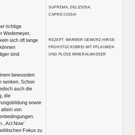
SUPREMA, DELIZIOSA,
CAPRICCIOSA!
er richtige
iner Wedemeyer,
REZEPT: WARMER GEWÜRZ-HIRSE-
eln sich oft lange
 können
FRÜHSTÜCKSBREI MIT PFLAUMEN
iger sind
UND PLOSE MINERALWASSER
einem bewussten
ch senken. Schon
jedoch auch die
, die
hrungsbildung sowie
 allein von
menbedingungen.
. ‚Act Now‘
olitischen Fokus zu