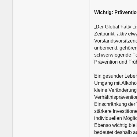
Wichtig: Prävent
„Der Global Fatty Li
Zeitpunkt, aktiv et
Vorstandsvorsitzend
unbemerkt, gehören
schwerwiegende Fol
Prävention und Frü
Ein gesunder Lebe
Umgang mit Alkohol
kleine Veränderunge
Verhältnispräventi
Einschränkung der 
stärkere Investition
individuellen Mögl
Ebenso wichtig ble
bedeutet deshalb a