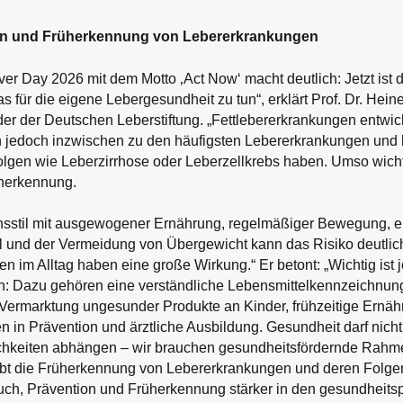
ion und Früherkennung von Lebererkrankungen
ver Day 2026 mit dem Motto ‚Act Now‘ macht deutlich: Jetzt ist d
was für die eigene Lebergesundheit zu tun“, erklärt Prof. Dr. He
er der Deutschen Leberstiftung. „Fettlebererkrankungen entwick
 jedoch inzwischen zu den häufigsten Lebererkrankungen und
gen wie Leberzirrhose oder Leberzellkrebs haben. Umso wicht
herkennung.
nsstil mit ausgewogener Ernährung, regelmäßiger Bewegung, 
 und der Vermeidung von Übergewicht kann das Risiko deutli
n im Alltag haben eine große Wirkung.“ Er betont: „Wichtig ist 
on: Dazu gehören eine verständliche Lebensmittelkennzeichnung
Vermarktung ungesunder Produkte an Kinder, frühzeitige Ernä
en in Prävention und ärztliche Ausbildung. Gesundheit darf nicht
ichkeiten abhängen – wir brauchen gesundheitsfördernde Rah
ibt die Früherkennung von Lebererkrankungen und deren Folgen
uch, Prävention und Früherkennung stärker in den gesundheitsp