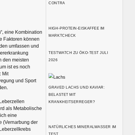
CONTRA
HIGH-PROTEIN-EISKAFFEE IM
“, eine Kombination
MARKTCHECK
se Faktoren können
häden umfassen und
bererkrankung
TESTWATCH ZU ÖKO-TEST JULI
in den meisten
2026
ium ist es noch
 Mit
wegung und Sport
den.
GRAVED LACHS UND KAVIAR:
BELASTET MIT
Leberzellen
KRANKHEITSERREGER?
rd als Metabolische
ich eine
e (Vernarbung der
NATÜRLICHES MINERALWASSER IM
Leberzellkrebs
TEST