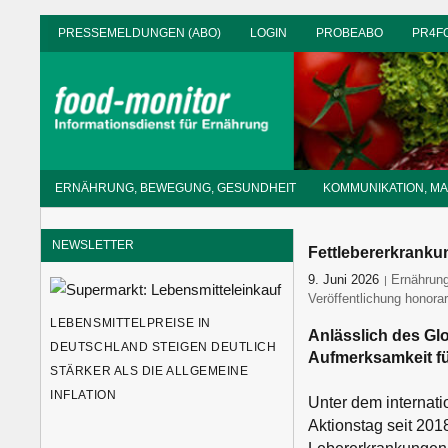
Zum
PRESSEMELDUNGEN (ABO)
LOGIN
PROBEABO
PR4F
Inhalt
springen
Informationsdienst
ERNÄHRUNG, BEWEGUNG, GESUNDHEIT
KOMMUNIKATION, M
für
Ernährung
NEWSLETTER
Fettlebererkranku
9. Juni 2026
food-moni
Ernährun
Veröffentlichung honorar
LEBENSMITTELPREISE IN
Anlässlich des Glo
DEUTSCHLAND STEIGEN DEUTLICH
Aufmerksamkeit fü
STÄRKER ALS DIE ALLGEMEINE
INFLATION
Unter dem internatio
Aktionstag seit 201