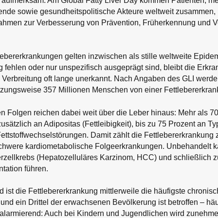
aufmerksam. Am Global Fatty Liver Day kommen Patienten, me
ende sowie gesundheitspolitische Akteure weltweit zusammen,
ahmen zur Verbesserung von Prävention, Früherkennung und 
ebererkrankungen gelten inzwischen als stille weltweite Epide
fehlen oder nur unspezifisch ausgeprägt sind, bleibt die Erkran
Verbreitung oft lange unerkannt. Nach Angaben des GLI werde
tzungsweise 357 Millionen Menschen von einer Fettlebererkrank
n Folgen reichen dabei weit über die Leber hinaus: Mehr als 70
usätzlich an Adipositas (Fettleibigkeit), bis zu 75 Prozent an T
Fettstoffwechselstörungen. Damit zählt die Fettlebererkrankun
 schwere kardiometabolische Folgeerkrankungen. Unbehandelt k
rzellkrebs (Hepatozelluläres Karzinom, HCC) und schließlich 
ntation führen.
 ist die Fettlebererkrankung mittlerweile die häufigste chronis
nd ein Drittel der erwachsenen Bevölkerung ist betroffen – hä
alarmierend: Auch bei Kindern und Jugendlichen wird zunehm