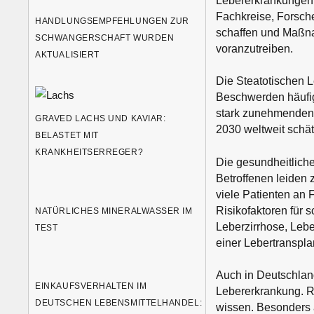
Lebererkrankungen 
Fachkreise, Forsch
HANDLUNGSEMPFEHLUNGEN ZUR
schaffen und Maßn
SCHWANGERSCHAFT WURDEN
voranzutreiben.
AKTUALISIERT
Die Steatotischen L
Beschwerden häufig 
stark zunehmenden 
GRAVED LACHS UND KAVIAR:
2030 weltweit schä
BELASTET MIT
KRANKHEITSERREGER?
Die gesundheitliche
Betroffenen leiden z
viele Patienten an 
Risikofaktoren für
NATÜRLICHES MINERALWASSER IM
Leberzirrhose, Lebe
TEST
einer Lebertranspla
Auch in Deutschland
EINKAUFSVERHALTEN IM
Lebererkrankung. Ru
DEUTSCHEN LEBENSMITTELHANDEL:
wissen. Besonders 