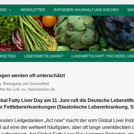
OOD
NEWSLETTER
RATGEBER HAUSHALT UND KOCHEN
WA
ARKETING
LEBENSMITTELMARKT
LANDWIRTSCHAFT, FISCHEREI, UM
ngen werden oft unterschätzt
tor
g, Bewegung und Gesundheit
frei bei Link zu:
food-monitor.de
bal Fatty Liver Day am 11. Juni ruft die Deutsche Leberstif
r Fettlebererkrankungen (Steatotische Lebererkrankung, S
nalen Leitgedanken „Act now“ macht der vom Global Liver Institut
8 auf eine der weltweit häufigsten, aber oft lange unentdeckten