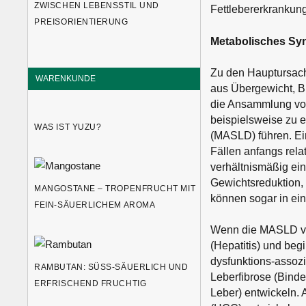
ZWISCHEN LEBENSSTIL UND
Fettlebererkrankung
PREISORIENTIERUNG
Metabolisches Syn
Zu den Hauptursach
WARENKUNDE
aus Übergewicht, B
die Ansammlung von
beispielsweise zu e
WAS IST YUZU?
(MASLD) führen. Ein
Fällen anfangs rela
verhältnismäßig ein
Gewichtsreduktion,
MANGOSTANE – TROPENFRUCHT MIT
können sogar in ei
FEIN-SÄUERLICHEM AROMA
Wenn die MASLD vor
(Hepatitis) und be
dysfunktions-assoz
RAMBUTAN: SÜSS-SÄUERLICH UND E
Leberfibrose (Bind
RFRISCHEND FRUCHTIG
Leber) entwickeln. 