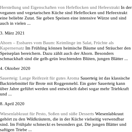
Herstellung und Eigenschaften von Hefeflocken und Hefeextrakt
In der
veganen und vegetarischen Küche sind Hefeflocken und Hefeextrakt
eine beliebte Zutat. Sie geben Speisen eine intensive Würze und sind
auch in vielen ...
3. März 2021
Ahorn – Essbares vom Baum: Keimlinge im Salat, Früchte als
Kapernersatz
Im Frühling können heimische Bäume und Sträucher den
Speiseplan bereichern. Dazu zählt auch der Ahorn. Besonders
schmackhaft sind die gelb-grün leuchtenden Blüten, jungen Blätter ...
4. Oktober 2020
Sauerteig: Lange Reifezeit für gutes Aroma
Sauerteig ist das klassische
Backtriebmittel für Brote mit Roggenmehl. Ein guter Sauerteig kann
über Jahre geführt werden und entwickelt dabei sogar mehr Triebkraft
und ...
8. April 2020
Wiesenlabkraut für Pesto, Soßen und süße Desserts
Wiesenlabkraut
gehört zu den Wildkräutern, die in der Küche vielseitig verwendbar
sind. Im Frühjahr schmeckt es besonders gut. Die jungen Blätter und
saftigen Triebe ...