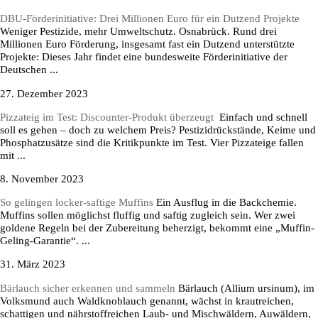
DBU-Förderinitiative: Drei Millionen Euro für ein Dutzend Projekte
Weniger Pestizide, mehr Umweltschutz. Osnabrück. Rund drei
Millionen Euro Förderung, insgesamt fast ein Dutzend unterstützte
Projekte: Dieses Jahr findet eine bundesweite Förderinitiative der
Deutschen ...
27. Dezember 2023
Pizzateig im Test: Discounter-Produkt überzeugt
Einfach und schnell
soll es gehen – doch zu welchem Preis? Pestizidrückstände, Keime und
Phosphatzusätze sind die Kritikpunkte im Test. Vier Pizzateige fallen
mit ...
8. November 2023
So gelingen locker-saftige Muffins
Ein Ausflug in die Backchemie.
Muffins sollen möglichst fluffig und saftig zugleich sein. Wer zwei
goldene Regeln bei der Zubereitung beherzigt, bekommt eine „Muffin-
Geling-Garantie“. ...
31. März 2023
Bärlauch sicher erkennen und sammeln
Bärlauch (Allium ursinum), im
Volksmund auch Waldknoblauch genannt, wächst in krautreichen,
schattigen und nährstoffreichen Laub- und Mischwäldern, Auwäldern,