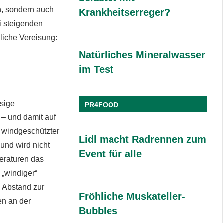
n, sondern auch
Krankheitserreger?
i steigenden
liche Vereisung:
Natürliches Mineralwasser
im Test
isige
PR4FOOD
 – und damit auf
in windgeschützter
Lidl macht Radrennen zum
 und wird nicht
Event für alle
eraturen das
 „windiger“
d Abstand zur
Fröhliche Muskateller-
en an der
Bubbles