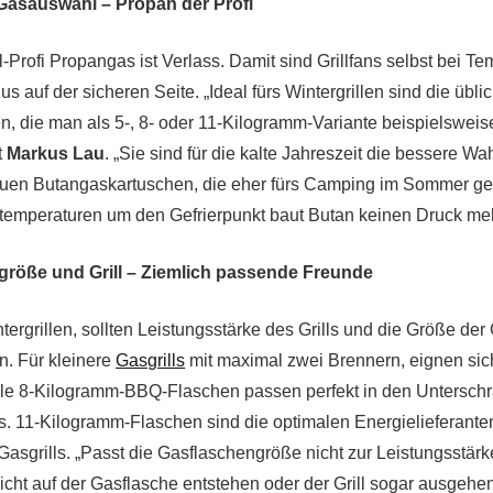
 Gasauswahl – Propan der Profi
l-Profi Propangas ist Verlass. Damit sind Grillfans selbst bei T
us auf der sicheren Seite. „Ideal fürs Wintergrillen sind die übli
, die man als 5-, 8- oder 11-Kilogramm-Variante beispielswei
t
Markus Lau
. „Sie sind für die kalte Jahreszeit die bessere Wa
auen Butangaskartuschen, die eher fürs Camping im Sommer gee
temperaturen um den Gefrierpunkt baut Butan keinen Druck meh
größe und Grill – Ziemlich passende Freunde
ntergrillen, sollten Leistungsstärke des Grills und die Größe der
. Für kleinere
Gasgrills
mit maximal zwei Brennern, eignen si
lle 8-Kilogramm-BBQ-Flaschen passen perfekt in den Unterschr
s. 11-Kilogramm-Flaschen sind die optimalen Energielieferanten
Gasgrills. „Passt die Gasflaschengröße nicht zur Leistungsstärk
icht auf der Gasflasche entstehen oder der Grill sogar ausgehe