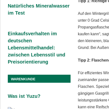
Tipp 1: Richtige
Natürliches Mineralwasser
im Test
Auf den Wintergril
unter 0 Grad Celsi
Propangasflaschen
Einkaufsverhalten im
kaufen kann“, sag
deutschen
den kleineren, bl
Lebensmittelhandel:
Grund: Bei Außen
zwischen Lebensstil und
Tipp 2: Flaschen
Preisorientierung
Für effizientes Wi
WARENKUNDE
zueinander passen
Flaschen. Spezie
gängigen Gasgrill
Was ist Yuzu?
leistungsstärkere 
kann eine Reifsch