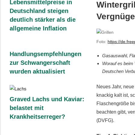
Lebensmittelpreise in
Wintergri
Deutschland steigen
Vergnüge
deutlich stärker als die
allgemeine Inflation
Foto:
https://de.fre
Handlungsempfehlungen
Gasauswahl, Flas
zur Schwangerschaft
Worauf es beim 
wurden aktualisiert
Deutschen Verba
Neues Jahr, neue 
knackig kalt ist, 
Graved Lachs und Kaviar:
Flaschengröße bis
belastet mit
beachten gibt, ve
Krankheitserreger?
(DVFG).