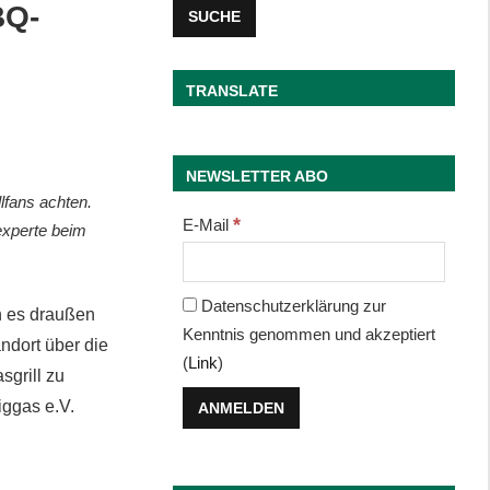
BQ-
TRANSLATE
NEWSLETTER ABO
lfans achten.
*
E-Mail
experte beim
Datenschutzerklärung zur
n es draußen
Kenntnis genommen und akzeptiert
andort über die
(
Link
)
sgrill zu
iggas e.V.