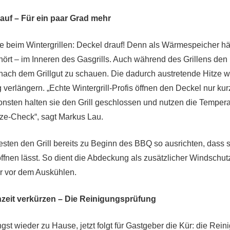
rauf – Für ein paar Grad mehr
ie beim Wintergrillen: Deckel drauf! Denn als Wärmespeicher häl
ehört – im Inneren des Gasgrills. Auch während des Grillens den
 nach dem Grillgut zu schauen. Die dadurch austretende Hitze wü
 verlängern. „Echte Wintergrill-Profis öffnen den Deckel nur 
sonsten halten sie den Grill geschlossen und nutzen die Temper
tze-Check“, sagt Markus Lau.
sten den Grill bereits zu Beginn des BBQ so ausrichten, dass 
fnen lässt. So dient die Abdeckung als zusätzlicher Windschut
er vor dem Auskühlen.
nzeit verkürzen – Die Reinigungsprüfung
gst wieder zu Hause, jetzt folgt für Gastgeber die Kür: die Reini