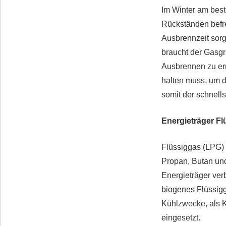
Im Winter am best
Rückständen befre
Ausbrennzeit sorg
braucht der Gasgr
Ausbrennen zu err
halten muss, um d
somit der schnel
Energieträger Fl
Flüssiggas (LPG) 
Propan, Butan und
Energieträger ver
biogenes Flüssigg
Kühlzwecke, als Kr
eingesetzt.