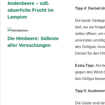
Andenbeere – süß-
Tipp 4: Deckel d
säuerliche Frucht im
Lampion
Die beste Strateg
dort, wo sie hing
selten öffnen, um
Die Himbeere: Süßeste
ansonsten unnötig
aller Versuchungen
des Grillguts. An
Deckel für den Hi
Extra-Tipp:
Am be
gegen den Wind öf
das Grillgut bess
Tipp 5: Ausbren
Die Gäste sind län