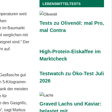
LEBENSMITTELTESTS
emperaturen weit
chen
Tests zu Olivenöl: mal Pro,
se im Baumarkt
mal Contra
hl verglichen mit
ignet sind.“ Der
r auf.
High-Protein-Eiskaffee im
Marktcheck
Testwatch zu Öko-Test Juli
 Gasflasche gut
2026
ch 5-Kilogramm-
ank der meisten
 für
e des Gasgrills,
Graved Lachs und Kaviar:
n“, sagt Markus
belastet mit