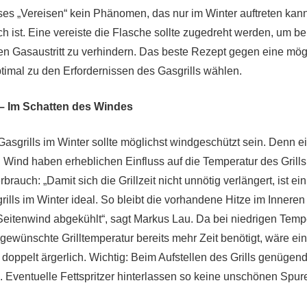
eses „Vereisen“ kein Phänomen, das nur im Winter auftreten kan
 ist. Eine vereiste die Flasche sollte zugedreht werden, um be
n Gasaustritt zu verhindern. Das beste Rezept gegen eine mög
imal zu den Erfordernissen des Gasgrills wählen.
 – Im Schatten des Windes
Gasgrills im Winter sollte möglichst windgeschützt sein. Denn e
Wind haben erheblichen Einfluss auf die Temperatur des Grills
rauch: „Damit sich die Grillzeit nicht unnötig verlängert, ist e
ills im Winter ideal. So bleibt die vorhandene Hitze im Inneren
eitenwind abgekühlt“, sagt Markus Lau. Da bei niedrigen Temp
gewünschte Grilltemperatur bereits mehr Zeit benötigt, wäre ein
 doppelt ärgerlich. Wichtig: Beim Aufstellen des Grills genügen
Eventuelle Fettspritzer hinterlassen so keine unschönen Spur