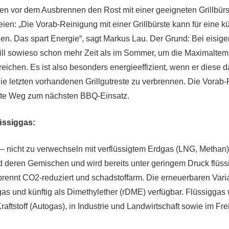
en vor dem Ausbrennen den Rost mit einer geeigneten Grillbürs
ien: „Die Vorab-Reinigung mit einer Grillbürste kann für eine k
en. Das spart Energie“, sagt Markus Lau. Der Grund: Bei eisig
ill sowieso schon mehr Zeit als im Sommer, um die Maximalte
eichen. Es ist also besonders energieeffizient, wenn er diese d
ie letzten vorhandenen Grillgutreste zu verbrennen. Die Vorab-
lste Weg zum nächsten BBQ-Einsatz.
üssiggas:
– nicht zu verwechseln mit verflüssigtem Erdgas (LNG, Methan)
 deren Gemischen und wird bereits unter geringem Druck flüss
brennt CO2-reduziert und schadstoffarm. Die erneuerbaren Varia
as und künftig als Dimethylether (rDME) verfügbar. Flüssiggas w
aftstoff (Autogas), in Industrie und Landwirtschaft sowie im Fre