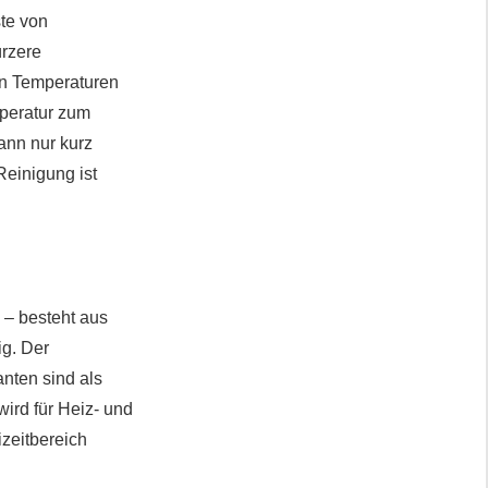
te von
ürzere
en Temperaturen
mperatur zum
ann nur kurz
Reinigung ist
 – besteht aus
ig. Der
nten sind als
ird für Heiz- und
izeitbereich