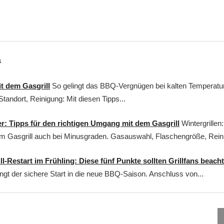
a
it dem Gasgrill
So gelingt das BBQ-Vergnügen bei kalten Temperatu
tandort, Reinigung: Mit diesen Tipps...
er: Tipps für den richtigen Umgang mit dem Gasgrill
Wintergrillen
m Gasgrill auch bei Minusgraden. Gasauswahl, Flaschengröße, Reini
ll-Restart im Frühling: Diese fünf Punkte sollten Grillfans beach
ingt der sichere Start in die neue BBQ-Saison. Anschluss von...