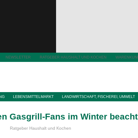
NEWSLETTER
RATGEBER HAUSHALT UND KOCHEN
WARENKUN
ING
LEBENSMITTELMARKT
LANDWIRTSCHAFT, FISCHEREI, UMWELT
en Gasgrill-Fans im Winter beach
food-monitor
Ratgeber Haushalt und Kochen