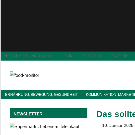
Zum
Inhalt
springen
MENU
PRESSEMELDUNGEN (ABO)
LOGIN
PROBEABO
PR4FOOD
food-
Informationsdienst
monitor
für
ERNÄHRUNG, BEWEGUNG, GESUNDHEIT
KOMMUNIKATION, MARKET
Ernährung
Das sollt
NEWSLETTER
10. Januar 2025