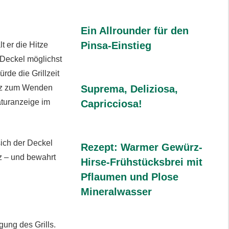
Ein Allrounder für den
Pinsa-Einstieg
t er die Hitze
 Deckel möglichst
rde die Grillzeit
Suprema, Deliziosa,
kurz zum Wenden
aturanzeige im
Capricciosa!
sich der Deckel
Rezept: Warmer Gewürz-
z – und bewahrt
Hirse-Frühstücksbrei mit
Pflaumen und Plose
Mineralwasser
gung des Grills.