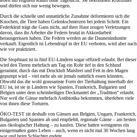
leben auf engstem Raum ohne Tageslicht. Sie bekommen Kraftfutter
und dürfen sich nur wenig bewegen.
Durch die schnelle und unnatürliche Zunahme deformieren sich die
Knochen, die Tiere haben Gelenkschmerzen bei jedem Schritt. Ein
Federkleid trägt die Gans nicht, auf ihrer Haut zeugen Verletzungen
davon, dass ihr Arbeiter die Federn brutal in Akkordarbeit
herausgerissen haben. Die Federn werden an die Daunenindustrie
verkauft. Eigentlich ist Lebendrupf in der EU verboten, wird aber nach
wie vor praktiziert.
Die Stopfmast ist in fünf EU-Ländern sogar offiziell erlaubt. Bei dieser
wird den Tieren mehrfach am Tag ein Rohr tief in den Schlund
gerammt, durch das mit Druckluft Maisbrei und Fett in den Magen
gepumpt wird – viel mehr als sie jemals natürlich essen könnten.
Obwohl das die wohl grausamste Form der Tierhaltung innerhalb der
EU ist, ist sie in Ländern wie Spanien, Frankreich, Bulgarien und
Belgien unter dem scheinheiligen Deckmantel der „Tradition“ erlaubt.
Nur weil die Gänse mehrfach Antibiotika bekommen, überleben viele
von ihnen diese Torturen.
ÖKO-TEST rät deshalb von Gänsen aus Belgien, Ungarn, Frankreich,
Bulgarien und Spanien ab und empfiehlt, regionale Gänse – am besten
aus ökologischer Haltung – zu kaufen. Diese hatten wenigstens ein
einigermaßen gutes Leben – auch, wenn es nicht mal 30 Wochen lang
war und beim Schlachter endete.