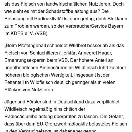
als das Fleisch von landwirtschaftlichen Nutztieren. Doch
wie sieht es mit der Schadstoffbelastung aus? Die
Belastung mit Radioaktivität ist eher gering, doch Blei kann
zum Problem werden, so der VerbraucherService Bayern
im KDFB e. V. (VSB).
„Beim Proteingehalt schneidet Wildbret besser ab als das
Fleisch von Schlachttieren“, erklärt Annegret Hager,
Ernährungsexpertin beim VSB. Der höhere Anteil an
unentbehrlichen Amino­säuren im Wildfleisch führt zu einer
höheren biologischen Wertigkeit. Insgesamt ist der
Fettanteil in Wildfleisch deutlich geringer als in vielen
Stücken von Nutztieren.
Jäger und Förster sind in Deutschland dazu verpflichtet,
Wildfleisch regelmäßig hinsichtlich der
Radiocäsiumbelastung überprüfen zu lassen. Die Gefahr,
dass über dem EU-Grenzwert radioaktiv belastetes Fleisch
in den Verkauf gelangt, ist daher eher gering.