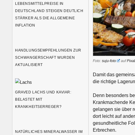
LEBENSMITTELPREISE IN
DEUTSCHLAND STEIGEN DEUTLICH
STÄRKER ALS DIE ALLGEMEINE
INFLATION
HANDLUNGSEMPFEHLUNGEN ZUR
SCHWANGERSCHAFT WURDEN
Foto:
suju-foto
auf
Pixa
AKTUALISIERT
Damit das gemeinsa
die richtige Lageru
GRAVED LACHS UND KAVIAR:
Denn besonders bei 
BELASTET MIT
Krankmachende Keim
KRANKHEITSERREGER?
gelangen sie über r
dort leicht auf and
gesundheitliche Fol
Erbrechen.
NATÜRLICHES MINERALWASSER IM