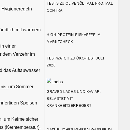
TESTS ZU OLIVENÖL: MAL PRO, MAL
e Hygieneregeln
CONTRA
ründlich mit warmem
HIGH-PROTEIN-EISKAFFEE IM
MARKTCHECK
in einer
or dem Verzehr im
TESTWATCH ZU ÖKO-TEST JULI
2026
nd das Auftauwasser
amisu
im Sommer
GRAVED LACHS UND KAVIAR:
BELASTET MIT
ehrfertigen Speisen
KRANKHEITSERREGER?
en, um Keime sicher
us (Kerntemperatur).
NATÜRLICHES MINERALWASSER IM