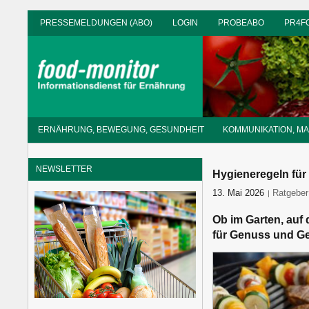
Zum
PRESSEMELDUNGEN (ABO)
LOGIN
PROBEABO
PR4F
Inhalt
springen
Informationsdienst
ERNÄHRUNG, BEWEGUNG, GESUNDHEIT
KOMMUNIKATION, M
für
Ernährung
NEWSLETTER
Hygieneregeln für r
13. Mai 2026
food-mon
Ratgeber
Ob im Garten, auf 
für Genuss und Ges