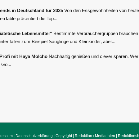
rends in Deutschland für 2025
Von den Essgewohnheiten von heute
Table präsentiert die Top...
iätetische Lebensmittel“
Bestimmte Verbrauchergruppen brauchen 
ter fallen zum Beispiel Säuglinge und Kleinkinder, aber...
 Profi mit Haya Molcho
Nachhaltig genießen und clever sparen. Wer F
 Go...
pressum
|
Datenschutzerklärung
|
Copyright
|
Redaktion / Mediadaten
|
Redaktions