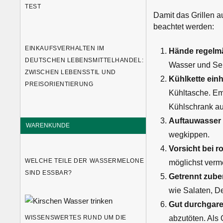
TEST
Damit das Grillen a
beachtet werden:
EINKAUFSVERHALTEN IM
Hände regelm
DEUTSCHEN LEBENSMITTELHANDEL:
Wasser und Sei
ZWISCHEN LEBENSSTIL UND
Kühlkette einh
PREISORIENTIERUNG
Kühltasche. Em
Kühlschrank a
Auftauwasser
WARENKUNDE
wegkippen.
Vorsicht bei r
WELCHE TEILE DER WASSERMELONE
möglichst verme
SIND ESSBAR?
Getrennt zuber
wie Salaten, De
Gut durchgar
abzutöten. Als 
WISSENSWERTES RUND UM DIE