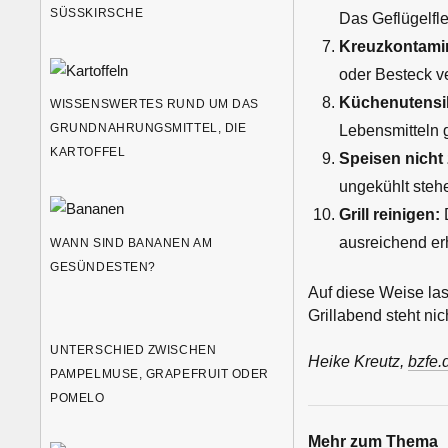
SÜSSKIRSCHE
Das Geflügelfle
Kreuzkontamin
oder Besteck 
Küchenutensil
WISSENSWERTES RUND UM DAS
GRUNDNAHRUNGSMITTEL, DIE
Lebensmitteln 
KARTOFFEL
Speisen nicht 
ungekühlt steh
Grill reinigen:
D
ausreichend er
WANN SIND BANANEN AM
GESÜNDESTEN?
Auf diese Weise la
Grillabend steht ni
UNTERSCHIED ZWISCHEN
Heike Kreutz,
bzfe.
PAMPELMUSE, GRAPEFRUIT ODER
POMELO
Mehr zum Thema