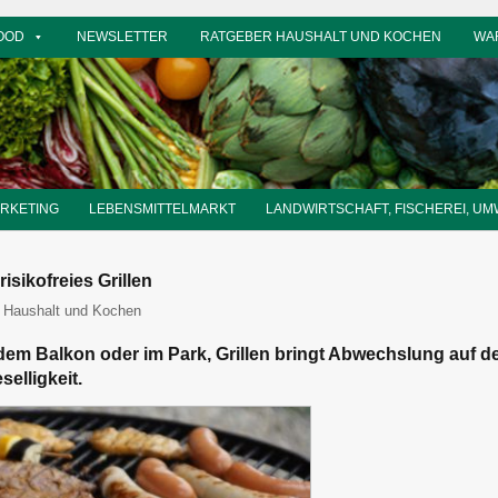
OOD
NEWSLETTER
RATGEBER HAUSHALT UND KOCHEN
WA
ARKETING
LEBENSMITTELMARKT
LANDWIRTSCHAFT, FISCHEREI, UM
isikofreies Grillen
itor
 Haushalt und Kochen
dem Balkon oder im Park, Grillen bringt Abwechslung auf de
elligkeit.