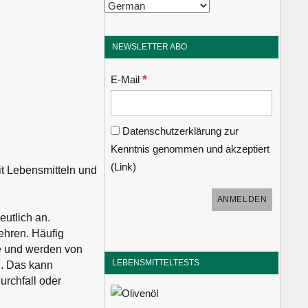
NEWSLETTER ABO
*
E-Mail
Datenschutzerklärung zur
Kenntnis genommen und akzeptiert
(
Link
)
t Lebensmitteln und
eutlich an.
ehren. Häufig
he und werden von
LEBENSMITTELTESTS
n. Das kann
urchfall oder