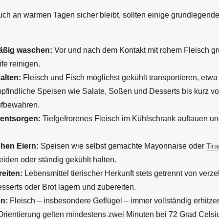
uch an warmen Tagen sicher bleibt, sollten einige grundlegend
äßig waschen:
Vor und nach dem Kontakt mit rohem Fleisch g
fe reinigen.
alten:
Fleisch und Fisch möglichst gekühlt transportieren, etwa 
pfindliche Speisen wie Salate, Soßen und Desserts bis kurz v
ufbewahren.
 entsorgen:
Tiefgefrorenes Fleisch im Kühlschrank auftauen u
ohen Eiern:
Speisen wie selbst gemachte Mayonnaise oder
Tir
iden oder ständig gekühlt halten.
eiten:
Lebensmittel tierischer Herkunft stets getrennt von verz
sserts oder Brot lagern und zubereiten.
en:
Fleisch – insbesondere Geflügel – immer vollständig erhitz
Orientierung gelten mindestens zwei Minuten bei 72 Grad Celsi